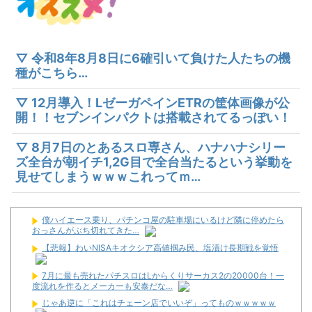
▽ 令和8年8月8日に6確引いて負けた人たちの機
種がこちら…
▽ 12月導入！LゼーガペインETRの筐体画像が公
開！！セブンインパクトは搭載されてるっぽい！
▽ 8月7日のとあるスロ専さん、ハナハナシリー
ズ全台が朝イチ1,2G目で全台当たるという挙動を
見せてしまうｗｗｗこれってｍ…
僕ハイエース乗り、パチンコ屋の駐車場にいるけど隣に停めたら
おっさんがぶち切れてきた…
【悲報】わいNISAキオクシア高値掴み民、塩漬け長期戦を覚悟
7月に最も売れたパチスロはLからくりサーカス2の20000台！一
度流れを作るとメーカーも安泰だな…
じゃあ逆に「これはチェーン店でいいぞ」ってものｗｗｗｗｗ