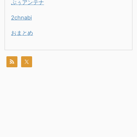
ぷぅアンテナ
2chnabi
おまとめ