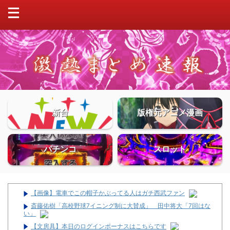
新台
版権元アニメ漫画
パチンコ
スロット
【画像】電車でこの帽子かぶってる人はガチ西武ファン
斎藤佑樹「高校野球7イニング制に大賛成」 田中将大「7回はな
い」
【文房具】本日のログインボーナスはこちらです