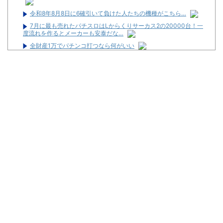
令和8年8月8日に6確引いて負けた人たちの機種がこちら…
7月に最も売れたパチスロはLからくりサーカス2の20000台！一
度流れを作るとメーカーも安泰だな…
全財産1万でパチンコ打つなら何がいい
アクセルワールドのパチンコが相当やばいらしい… 打った人「剣
客列伝に並ぶ台が誕生した。みんな絶対打って欲しい！」
僕ハイエース乗り、パチ●コ屋の駐車場にいるけど隣に停めたら
おっさんがぶち切れてきた…
【悲報】コントレイル2歳、勝てない
【朗報】スロット最新台の上乗せ、ヤケクソがすぎるｗｗｗｗｗ
ｗｗ
初めてパチンコ行くんだけどなんか気をつけることある？
Powered by livedoor 相互RSS