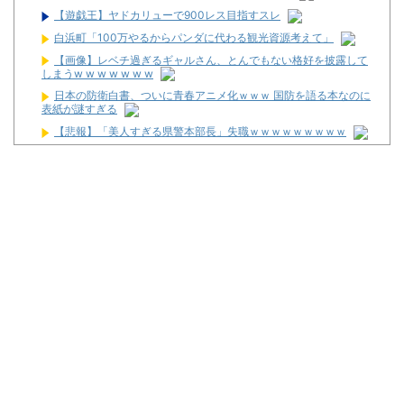
【遊戯王】ヤドカリューで900レス目指すスレ
白浜町「100万やるからパンダに代わる観光資源考えて」
【画像】レベチ過ぎるギャルさん、とんでもない格好を披露して
しまうw w w w w w w
日本の防衛白書、ついに青春アニメ化ｗｗｗ 国防を語る本なのに
表紙が謎すぎる
【悲報】「美人すぎる県警本部長」失職ｗｗｗｗｗｗｗｗｗ
初めてパチンコ行くんだけどなんか気をつけることある？
4ヶ月半パチンコやめてるんだけど昨日から体がダルくてパチン
コ打ちたい
全財産1万でパチンコ打つなら何がいい
パチ屋←ぶっちゃけここって休憩所として最適過ぎね？？？？？
ｗｗｗｗｗｗｗｗｗｗｗｗｗｗｗｗ
パチンコ大勝利ワイ、高級とんかつ食べに来る
Powered by livedoor 相互RSS