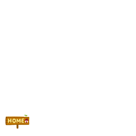
【悲報】競馬場に来たワイ、16:20以降現金発売してなくてガチ
ギレ
最新パチンコ 稼働貢献1週で終わるwwwww
Powered by livedoor 相互RSS