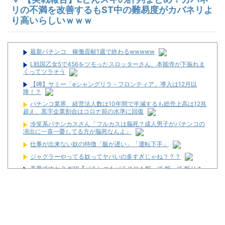
リの不満を改善するもST中の難易度がカバネリよ
り高いらしいｗｗｗ
最新パチンコ 稼働貢献1週で終わるwwwww
L戦国乙女5で456をツモったスロッターさん、本能寺が下振れま
くってツラそう
【噂】サミー「eシャングリラ・フロンティア」導入は12月以
降！？
パチンコ業界、経営法人数は10年間で半減するも総売上高は12兆
超え、黒字企業割合はコロナ前の水準に回復
冷笑系パチンカスさん「フルカスは脳死？成人男子がパチンコの
演出に一喜一憂してる方が脳死なんよ」
仕事が出来ない奴の特徴「飯が遅い」「運転下手」
ジャグラーやってる奴ってヤバいの多すぎじゃね？？？
美男ですか？ #29【パチンコもパチスロも斬って 斬って 斬りま
くれ!!】
「人気の逃げ馬に人気薄で競りかけないのが暗黙の了解」←こ
れ 等【小ネタ×3】
【悲報】美容師に趣味を聞かれて「パチ●コ」と答えた結果ｗｗ
ｗｗｗｗ