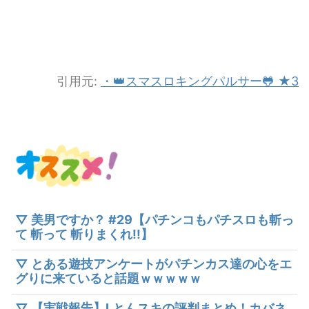
引用元:
・👑スマスロキングパルサー🐸 ★3
▽ 美男ですか？ #29【パチンコもパチスロも斬っ
て 斬って 斬りまくれ!!】
▽ とある遊技アンケートがパチンカス達の心をエ
グりに来ていると話題ｗｗｗｗｗ
▽ 【実戦報告】Lとんスキの評判まとめ！カバネ