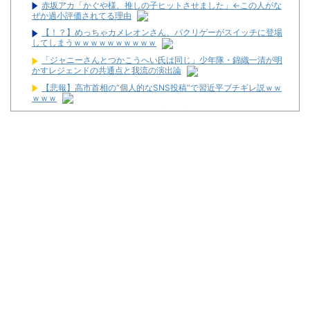
赤坂アカ「かぐや様、推しの子ヒットさせました」←この人がな
ぜか過小評価されてる理由
【！？】めっちゃカメレオンさん、パクリゲーがスイッチに登場
してしまうｗｗｗｗｗｗｗｗｗｗ
「ジャニーさんとつかこうへい氏は同じ」少年隊・錦織一清が明
かすレジェンドの共通点と我流の演出論
【悲報】高市首相の“個人的なSNS投稿”で習近平ブチギレ説ｗｗ
ｗｗｗ
【衝撃画像】中学生「先生！水泳で水着になるのイヤです！」先
生「分かった」→結果まさかの『こう』なってしまうw w w w w w
w
無期懲役、去年の仮釈放わずか４人…もう実質終身刑だった
最新パチンコ 稼働貢献1週で終わるwwwww
【噂】サミー「eシャングリラ・フロンティア」導入は12月以
降！？
パチンコ台欲しさに白タク行為をした82歳の無職の男を逮捕
ユニバが「次回」予告を公開！バジがくるのか！？
東京都府中市の「ニューアサヒ府中四谷店」が8月16日で閉店へ