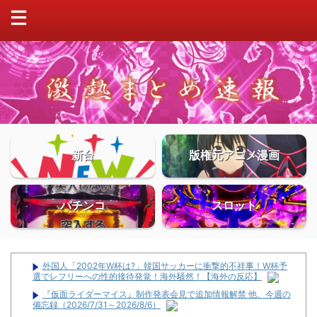
新台
版権元アニメ漫画
パチンコ
スロット
外国人「2002年W杯は?」韓国サッカーに衝撃的不祥事！W杯予
選でレフリーへの性的接待発覚！海外騒然！【海外の反応】
『仮面ライダーマイス』制作発表会見で追加情報解禁 他、今週の
備忘録（2026/7/31～2026/8/6）