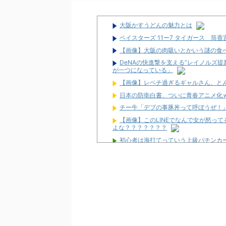
大阪かすうどんの魅力とは
ベイスターズ 11ー7 タイガース 筒
【画像】大阪の肉吸いとかいう謎の食
DeNAの快進撃を支える”レイノルズ
が一つになっている」
【画像】レベチ過ぎるギャルさん、とんでも
日本の防衛白書、ついに青春アニメ化
チー牛「デブの事豚丼って呼ぼうぜ！
【画像】このLINEでなんで女が怒っ
よな？？？？？？？
初心者は海打てっていう上級パチンカ
なんで国ってパチンコ屋取り締まらな
パチンコ完全に引退する方法
パチンカス「エアコン節約で涼しいパ
初めてパチンコ行くんだけどなんか気