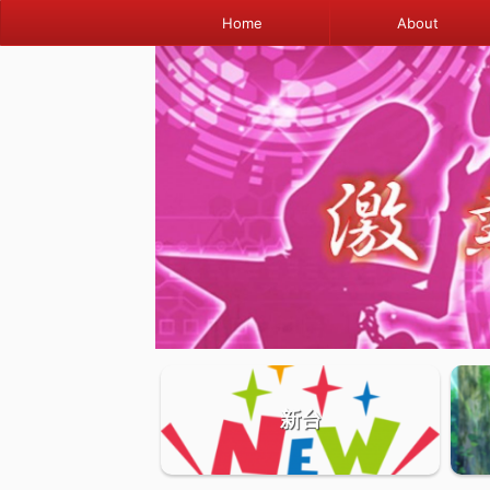
Home
About
新台