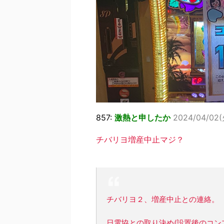
857:
激熱と申したか
2024/04/02(火
チバリヨ増産中止マジ？
チバリヨ２、増産中止との連絡。
日電協との取り決め(設置後のコン