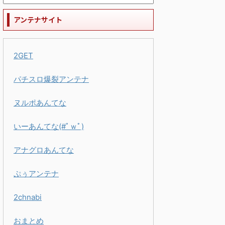
アンテナサイト
2GET
パチスロ爆裂アンテナ
ヌルポあんてな
いーあんてな(#ﾟｗﾟ)
アナグロあんてな
ぷぅアンテナ
2chnabi
おまとめ