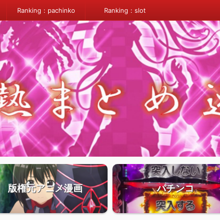
Ranking：pachinko
Ranking：slot
版権元アニメ漫画
パチンコ