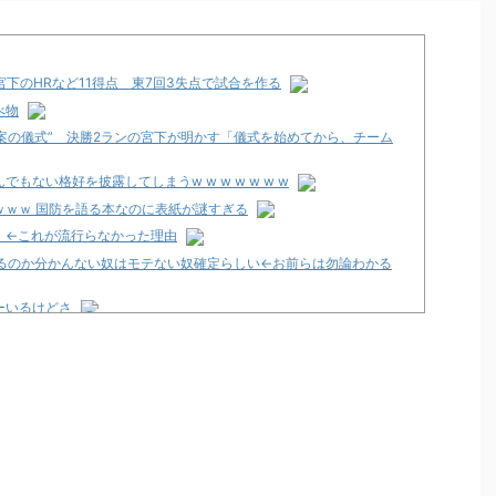
香宮下のHRなど11得点 東7回3失点で試合を作る
べ物
提案の儀式” 決勝2ランの宮下が明かす「儀式を始めてから、チーム
ない格好を披露してしまうw w w w w w w
ｗｗｗ 国防を語る本なのに表紙が謎すぎる
」←これが流行らなかった理由
てるのか分かんない奴はモテない奴確定らしい←お前らは勿論わかる
ーいるけどさ
いの？
チ屋いく」←これ
をつけることある？