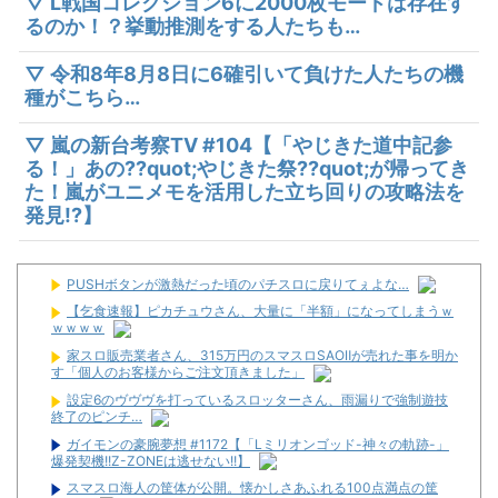
▽ L戦国コレクション6に2000枚モードは存在す
るのか！？挙動推測をする人たちも…
▽ 令和8年8月8日に6確引いて負けた人たちの機
種がこちら…
▽ 嵐の新台考察TV #104【「やじきた道中記参
る！」あの??quot;やじきた祭??quot;が帰ってき
た！嵐がユニメモを活用した立ち回りの攻略法を
発見!?】
PUSHボタンが激熱だった頃のパチスロに戻りてぇよな…
【乞食速報】ピカチュウさん、大量に「半額」になってしまうｗ
ｗｗｗｗ
家スロ販売業者さん、315万円のスマスロSAOⅡが売れた事を明か
す「個人のお客様からご注文頂きました」
設定6のヴヴヴを打っているスロッターさん、雨漏りで強制遊技
終了のピンチ…
ガイモンの豪腕夢想 #1172【「Lミリオンゴッド-神々の軌跡-」
爆発契機!!Z-ZONEは逃せない!!】
スマスロ海人の筐体が公開。懐かしさあふれる100点満点の筐