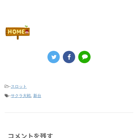
-
スロット
-
サクラ大戦
,
新台
コメントを残す