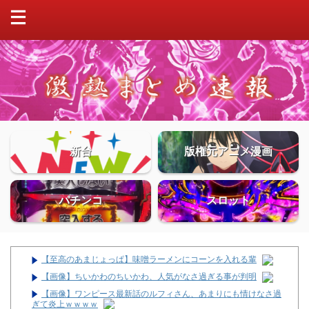
新台
版権元アニメ漫画
パチンコ
スロット
【至高のあまじょっぱ】味噌ラーメンにコーンを入れる輩
【画像】ちいかわのちいかわ、人気がなさ過ぎる事が判明
【画像】ワンピース最新話のルフィさん、あまりにも情けなさ過
ぎて炎上ｗｗｗｗ