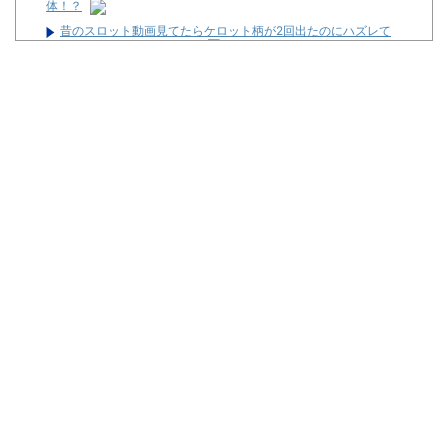
体！？
昔のスロット動画見てたらケロット柄が2回出たのにハズレて
た…流石にヤバすぎじゃね？
【27年間の歴史に幕】ダイナム新井店（新潟県妙高市）が8月23
日の営業をもって閉店へ
【全台朝イチ1G当選!?】スロットZENT555が8月7日のハナハナ
にモーニングを仕込んだらしいｗｗｗｗ
【中古機価格230万円】スマスロSAO2、またガラスが粉々にな
る…
フリーになった高杉騎手、今週も騎乗馬ゼロ
最近常にどうやってパチンコ屋に復讐出来るかずっと考えてる
Powered by livedoor 相互RSS