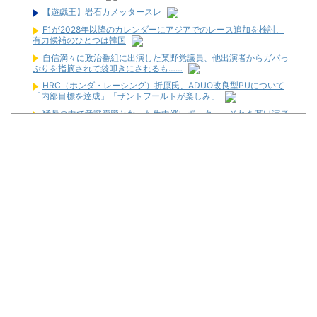
【遊戯王】岩石カメッタースレ
F1が2028年以降のカレンダーにアジアでのレース追加を検討、
有力候補のひとつは韓国
自信満々に政治番組に出演した某野党議員、他出演者からガバっ
ぷりを指摘されて袋叩きにされるも……
HRC（ホンダ・レーシング）折原氏、ADUO改良型PUについて
「内部目標を達成」「ザントフールトが楽しみ」
猛暑の中で意識朦朧となった生中継レポーター、それを某出演者
が爆笑しながら現場レポート続行を強制する動画が再注目され
て……
最近常にどうやってパチンコ屋に復讐出来るかずっと考えてる
昔のスロット動画見てたらケロット柄が2回出たのにハズレて
た…流石にヤバすぎじゃね？
スロットに比べてパチユーザーってなんでリテラシーがここまで
低いんだろうね
【新台】サンセイ「eゾンビになるまでにしたい100のこと」試
打動画が新たに公開！
【噂】パチンコ「不二子」年末以降にも登場か！？