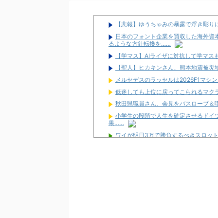
【悲報】ゆうちゃみの暴露で浮き彫り
日本のフォント企業を買収した海外資
るような方針転換を……
【学マス】AIライザに対抗して学マスも
【聖人】ヒカキンさん、熊本地震被災地
メルセデスのラッセルは2026F1マ
低迷しても上位に戻ってこられるマク
秋田県職員さん、会見をバスローブ＆
小学生の段階で人生を確定させるドイ
果……
ワイが明日3万で勝負するべきスロッ
【新台】サンセイ「L牙狼 闇を照らす者
【新台】山佐「LゼーガペインETR」
【噂】ユニバ「Lバジリスク4」導入は
【噂】オーイズミ「Lアカマター」近