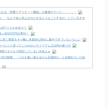
になる『恋愛リアリティー番組』の裏側がヤバイ・・・・・
本、「なんで自ら売上ゼロにするようなことするの」とドン引きす
AIアイドルを出そう
へ2000万円の寄付！
シンに対し雑音をきり離し本質的な部分に集中できていないらしい
ラーレンと戻ってこられないウィリアムズは何が違うの
喫煙スタイルで対応してしまい大炎上ｗ
ツ式の制度、「バカを振い落せるから合理的だ」と自惚れていた結
ト
」スペック詳細！ATは平均740枚が82.6％ループ！
発売告知画像が公開！
12月以降！？
々にも動きあり！？