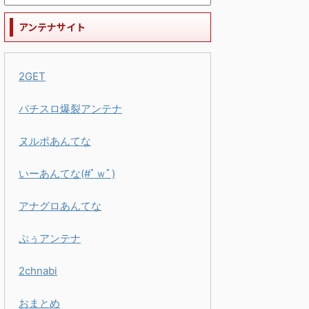
アンテナサイト
2GET
パチスロ爆裂アンテナ
ヌルポあんてな
いーあんてな(#ﾟｗﾟ)
アナグロあんてな
ぷぅアンテナ
2chnabi
おまとめ