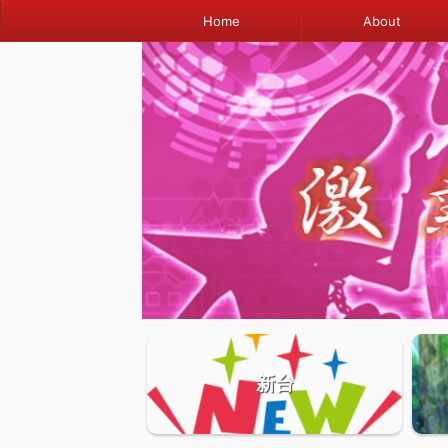
Home
About
新台