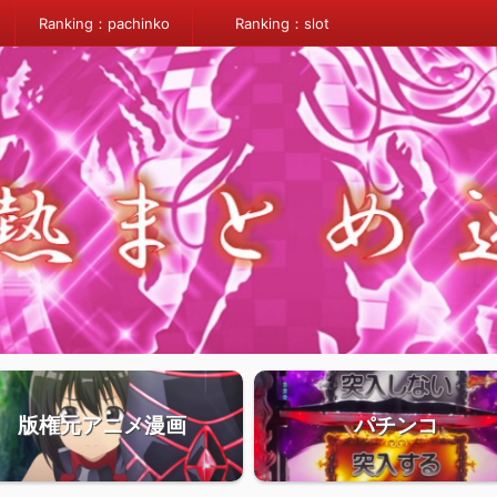
Ranking：pachinko
Ranking：slot
版権元アニメ漫画
パチンコ