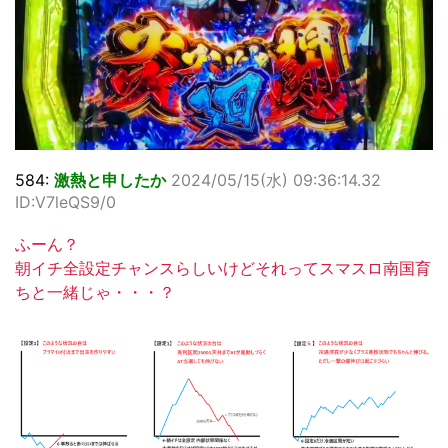
584:
激熱と申したか
2024/05/15(水) 09:36:14.32
ID:V7leQS9/0
ふーん？
朝イチ全設定チャンスらしいけどそれってスマスロ南国育
ちと一緒じゃ・・・？