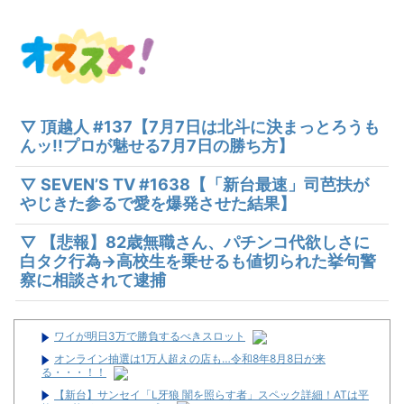
▽ 頂越人 #137【7月7日は北斗に決まっとろうも
んッ!!プロが魅せる7月7日の勝ち方】
▽ SEVEN’S TV #1638【「新台最速」司芭扶が
やじきた参るで愛を爆発させた結果】
▽ 【悲報】82歳無職さん、パチンコ代欲しさに
白タク行為→高校生を乗せるも値切られた挙句警
察に相談されて逮捕
ワイが明日3万で勝負するべきスロット
オンライン抽選は1万人超えの店も…令和8年8月8日が来
る・・・！！
【新台】サンセイ「L牙狼 闇を照らす者」スペック詳細！ATは平