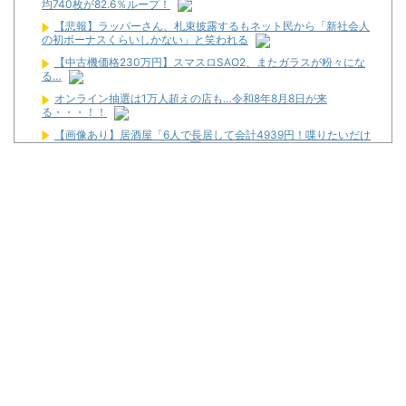
均740枚が82.6％ループ！
【悲報】ラッパーさん、札束披露するもネット民から「新社会人
の初ボーナスくらいしかない」と笑われる
【中古機価格230万円】スマスロSAO2、またガラスが粉々にな
る…
オンライン抽選は1万人超えの店も…令和8年8月8日が来
る・・・！！
【画像あり】居酒屋「6人で長居して会計4939円！喋りたいだけ
なら公園に行ってくれ（怒」
頂越人 #137【7月7日は北斗に決まっとろうもんッ!!プロが魅せる
7月7日の勝ち方】
L戦国乙女5で456をツモったスロッターさん、本能寺が下振れま
くってツラそう
武豊騎手、若手騎手の捲りについて言及
ゲーセンにあるコイン落としゲームをパチ屋に置いたら人気出る
んじゃね？
ワイが明日3万で勝負するべきスロット