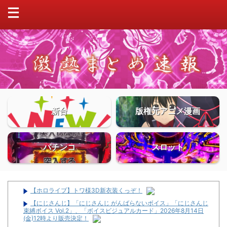
新台
版権元アニメ漫画
パチンコ
スロット
【ホロライブ】トワ様3D新衣装くっぞ！
【にじさんじ】「にじさんじ がんばらないボイス」「にじさんじ
束縛ボイス Vol.2」、「ボイスビジュアルカード」2026年8月14日
(金)12時より販売決定！