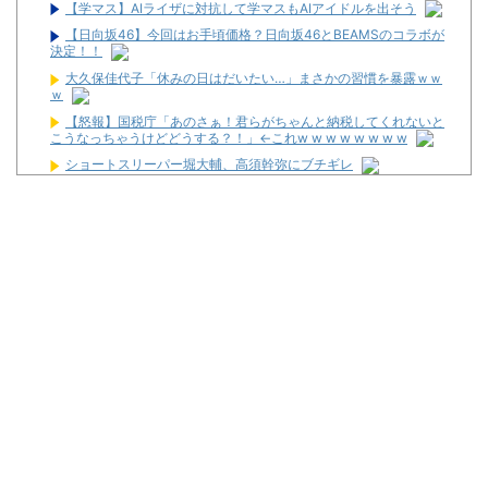
【学マス】AIライザに対抗して学マスもAIアイドルを出そう
【日向坂46】今回はお手頃価格？日向坂46とBEAMSのコラボが
決定！！
大久保佳代子「休みの日はだいたい…」まさかの習慣を暴露ｗｗ
ｗ
【怒報】国税庁「あのさぁ！君らがちゃんと納税してくれないと
こうなっちゃうけどどうする？！」←これw w w w w w w w
ショートスリーパー堀大輔、高須幹弥にブチギレ
反斎藤知事派が本丸に攻め込まれる窮地に突入、「ようやく反撃
のターンやね」と手際の良さに感心する人が続出中
ワイが明日3万で勝負するべきスロット
【新台】サンセイ「L牙狼 闇を照らす者」スペック詳細！ATは平
均740枚が82.6％ループ！
【新台】山佐「LゼーガペインETR」発売告知画像が公開！
【噂】ユニバ「Lバジリスク4」導入は12月以降！？
【噂】オーイズミ「Lアカマター」近々にも動きあり！？