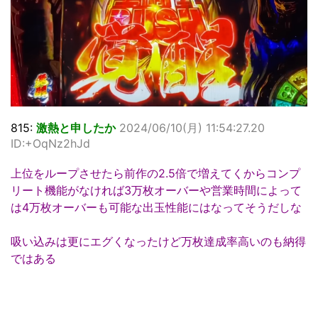
815:
激熱と申したか
2024/06/10(月) 11:54:27.20
ID:+OqNz2hJd
上位をループさせたら前作の2.5倍で増えてくからコンプ
リート機能がなければ3万枚オーバーや営業時間によって
は4万枚オーバーも可能な出玉性能にはなってそうだしな
吸い込みは更にエグくなったけど万枚達成率高いのも納得
ではある