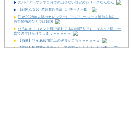
スパイダーマンで自分で糸出せない設定のシリーズなんなん
【戦国乙女5】超超超超事故【パチらぶっ!!】
F1が2028年以降のカレンダーにアジアでのレース追加を検討、
有力候補のひとつは韓国
ひろゆき「コメント欄で暴れてるのは暇人です」→ネット民、一
言で片付けられてしまうｗｗｗｗｗ
【画像】ワイ底辺期間工の夕食がこちらｗｗｗｗｗ
【悲報】明日花キララさん、専門家からあまりにも非情な一言を
告げられる・・・
金なくてスロットいけなくて休みの日なんもやることなくてつま
らん
新潟県上越市の「ダイナム新潟上越インター店」が8月23日で閉
店へ
家スロ販売業者さん「Lソードアートオンライン2、個人のお客様
から315万にてご注文頂きました」
【新台】平和「e範馬刃牙129Ver.」スペック・筐体まとめ！
News】藤商事「e遊べる地獄少女 1/3Ver.RLZ」「eリング 最恐
領域 BigS Ver.FTA」が検定通過！