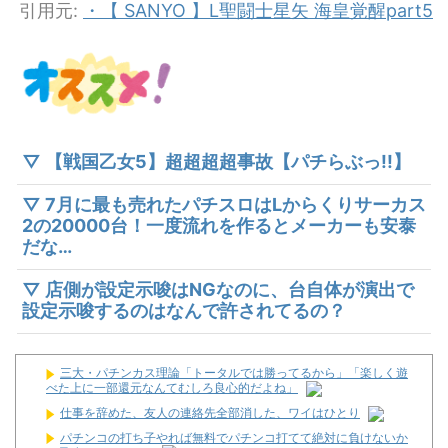
引用元:
・【 SANYO 】L聖闘士星矢 海皇覚醒part5
▽ 【戦国乙女5】超超超超事故【パチらぶっ!!】
▽ 7月に最も売れたパチスロはLからくりサーカス
2の20000台！一度流れを作るとメーカーも安泰
だな…
▽ 店側が設定示唆はNGなのに、台自体が演出で
設定示唆するのはなんで許されてるの？
三大・パチンカス理論「トータルでは勝ってるから」「楽しく遊
べた上に一部還元なんてむしろ良心的だよね」
仕事を辞めた、友人の連絡先全部消した、ワイはひとり
パチンコの打ち子やれば無料でパチンコ打てて絶対に負けないか