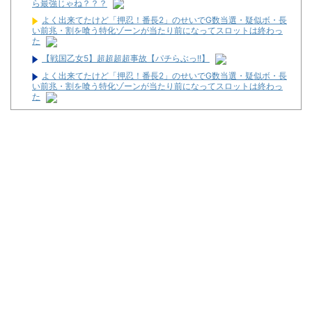
ら最強じゃね？？？
よく出来てたけど「押忍！番長2」のせいでG数当選・疑似ボ・長
い前兆・割を喰う特化ゾーンが当たり前になってスロットは終わっ
た
【戦国乙女5】超超超超事故【パチらぶっ!!】
よく出来てたけど「押忍！番長2」のせいでG数当選・疑似ボ・長
い前兆・割を喰う特化ゾーンが当たり前になってスロットは終わっ
た
金なくてスロットいけなくて休みの日なんもやることなくてつま
らん
パチンコの打ち子やれば無料でパチンコ打てて絶対に負けないか
ら最強じゃね？？？
女子アナ、川田批判「先ほども申し上げたように～って答え始め
るのは誰も得しない」
【特大悲報】帰省中ワイの1日、犬の散歩→パチ●コ・パチスロ
これしかないｗ
侍戦士、井端を酷評「競馬の話以外は会話がなく意思疎通ができ
なかった」大谷「マジで笑わなくね？」
金なくてスロットいけなくて休みの日なんもやることなくてつま
らん