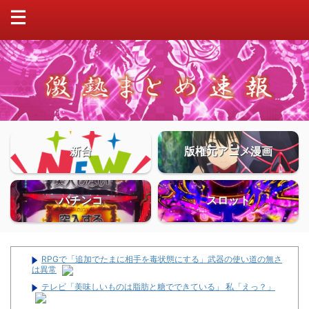
新台
版権元アニメ漫画
パチンコ
スロット
RPGで「追加でたまに相手を毒状態にする」武器の使い道の無さ
は異常
テレビ「美味しいものは脂肪と糖でできている」 私「えっ？」