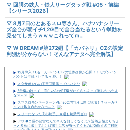
▽ 回胴の鉄人・鉄人リーグタッグ戦 #05・前編
【シリーズ2026】
▽ 8月7日のとあるスロ専さん、ハナハナシリー
ズ全台が朝イチ1,2G目で全台当たるという挙動を
見せてしまうｗｗｗこれってｍ…
▽ W DREAM #第272廻【「カバネリ」CZの設定
判別が分からない！そんなアナタへ完全解説】
12月導入！LゼーガペインETRの筐体画像が公開！！セブンイン
パクトは搭載されてるっぽい！
スタサポやらの固定回数系っていいよな
5号機の時って、面白いA+ART機がたくさんあって楽しかったよ
なｗｗｗ
スマスロモンキーターンⅥが2027年1月以降に登場！？ゼーガペ
インは抱き合わせなの…？
フリーになった高杉騎手、今週も騎乗馬ゼロ
パチ●コ屋の経営なんてそんな難しくなくね？近隣店舗よりちょ
っと多めに出しておけば勝手に客が寄ってくるのに強欲すぎて極限
まで搾り取るから客が飛ぶんだよ