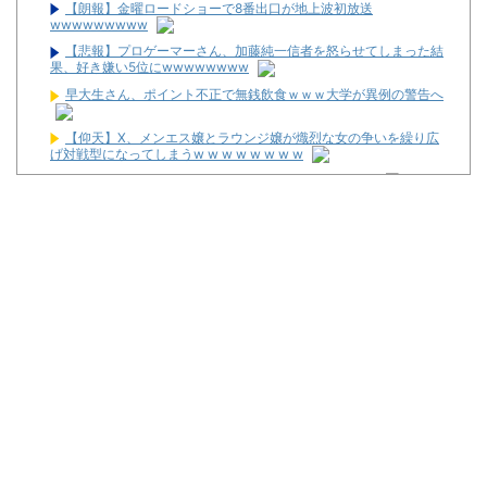
【朗報】金曜ロードショーで8番出口が地上波初放送
wwwwwwwww
【悲報】プロゲーマーさん、加藤純一信者を怒らせてしまった結
果、好き嫌い5位にwwwwwwww
早大生さん、ポイント不正で無銭飲食ｗｗｗ大学が異例の警告へ
【仰天】X、メンエス嬢とラウンジ嬢が熾烈な女の争いを繰り広
げ対戦型になってしまうw w w w w w w w
お前ら「日本も核武装汁！」←１万発の核弾頭どこに
【画像】居酒屋さん、6人で長居して会計4939円しか使わない客
にお気持ち表明してしまう←コレどっちが悪いんや？？？？？？
2026年7月に最も売れたスロットが判明！
スタサポやらの固定回数系っていいよな
【画像】パチンコ屋でカスみたいなお菓子もらった
【新台】平和「L転生王女と天才令嬢の魔法革命」公式の機種情
報が公開！Wヒロインでボーナスループ革命！
配信見ただけで台を語る評論家みたいなユーザー増えすぎじゃな
い？金も使わずネガキャンって害悪だろ