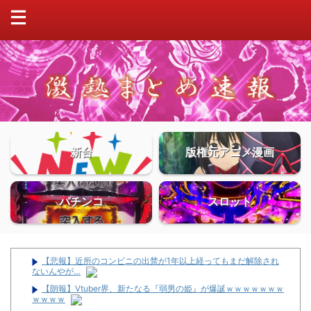
新台
版権元アニメ漫画
パチンコ
スロット
【悲報】近所のコンビニの出禁が1年以上経ってもまだ解除され
ないんやが…
【朗報】Vtuber界、新たなる『弱男の姫』が爆誕ｗｗｗｗｗｗｗ
ｗｗｗｗ