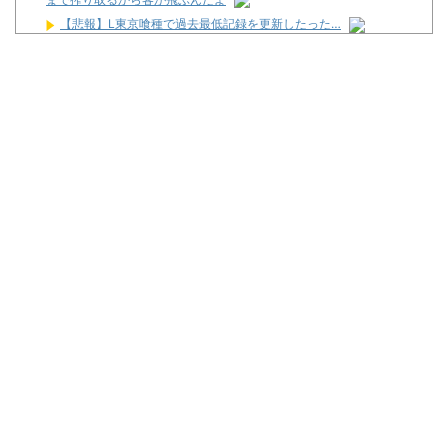
【悲報】L東京喰種で過去最低記録を更新したった…
【朗報】ヒカキンなんと「実質200万円以上の支援物資」を寄付
してしまう
【悲報】ワイ「半沢直樹みたいな銀行員カッコいい」銀行員の友
人「あんな奴居ねえよ」
5号機の時って、面白いA+ART機がたくさんあって楽しかったよ
なｗｗｗ
不便だった時のほうが競馬が楽しかった
2026年7月に最も売れたスロットが判明！
Powered by livedoor 相互RSS