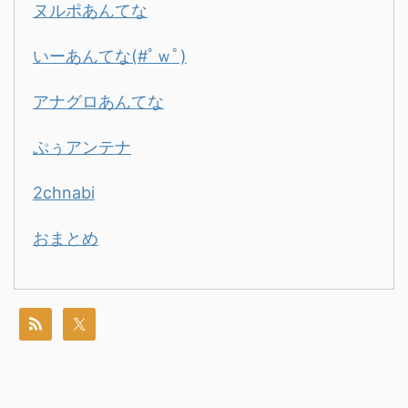
ヌルポあんてな
いーあんてな(#ﾟｗﾟ)
アナグロあんてな
ぷぅアンテナ
2chnabi
おまとめ