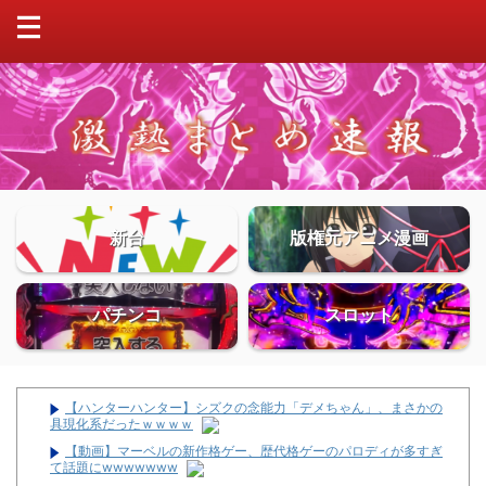
新台
版権元アニメ漫画
パチンコ
スロット
【ハンターハンター】シズクの念能力「デメちゃん」、まさかの
具現化系だったｗｗｗｗ
【動画】マーベルの新作格ゲー、歴代格ゲーのパロディが多すぎ
て話題にwwwwwww