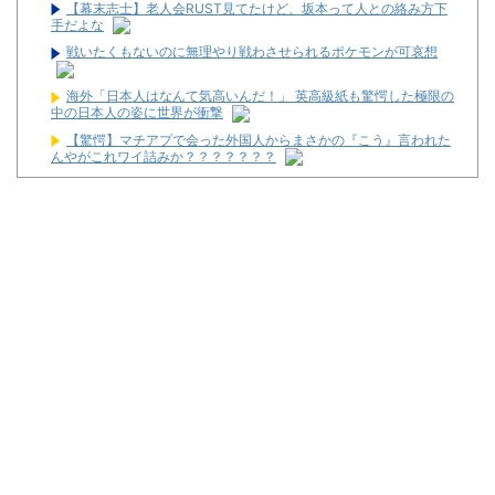
【幕末志士】老人会RUST見てたけど、坂本って人との絡み方下
手だよな
戦いたくもないのに無理やり戦わさせられるポケモンが可哀想
海外「日本人はなんて気高いんだ！」 英高級紙も驚愕した極限の
中の日本人の姿に世界が衝撃
【驚愕】マチアプで会った外国人からまさかの『こう』言われた
んやがこれワイ詰みか？？？？？？？
【衝撃】クロちゃん、とち狂ったツイートをする←コレ言うほど
おかしいか？？？？？？
キャデラックF1、致命的なブレーキ問題の原因が明らかになるも
解決には至っておらずめども立たず
マルハンが令和8年熊本地震の被災者支援のために募玉・募メダ
ルによる寄付活動をスタート！
兵庫県姫路市の「LEON」が8月16日で閉店へ
パチ屋の抽選始まるんだけど一応行った方がいいんか？
【噂】サミー「e推しの子」導入は2027年以降か！？
【新台】ネット「Lモグモグ風林火山 大海戦の巻」試打動画が公
開！