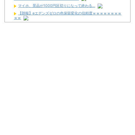
マイホ、景品が1000円区切りになって終わる…
【朗報】eエデンズゼロの色保留変化の信頼度ｗｗｗｗｗｗｗｗ
ｗｗ
デカヘソ喰種でLT入ると周りからの「駆け抜けろ！」思念が凄ま
じいんだが
LバジリスクⅣ XBが検定通過！！バジリスクナンバリングタイト
ルが来るぞ～～！！！！
【悲報】体調不良で休んでパチ●コ屋に通ってたら数十日単位の
証拠写真撮られて会社クビになった
マルハンが令和8年熊本地震の被災者支援のために募玉・募メダ
ルによる寄付活動をスタート！
Powered by livedoor 相互RSS