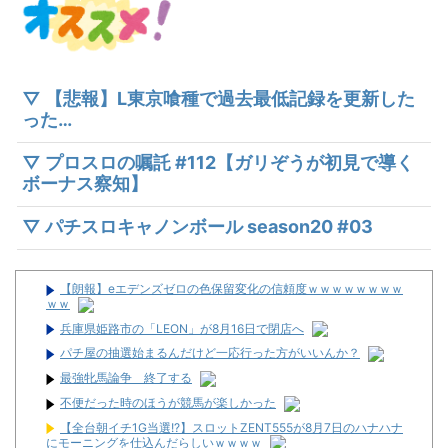
▽ 【悲報】L東京喰種で過去最低記録を更新した
った…
▽ プロスロの嘱託 #112【ガリぞうが初見で導く
ボーナス察知】
▽ パチスロキャノンボール season20 #03
【朗報】eエデンズゼロの色保留変化の信頼度ｗｗｗｗｗｗｗｗ
ｗｗ
兵庫県姫路市の「LEON」が8月16日で閉店へ
パチ屋の抽選始まるんだけど一応行った方がいいんか？
最強牝馬論争 終了する
不便だった時のほうが競馬が楽しかった
【全台朝イチ1G当選!?】スロットZENT555が8月7日のハナハナ
にモーニングを仕込んだらしいｗｗｗｗ