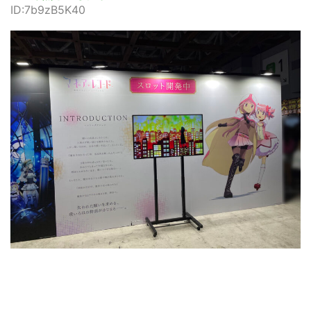
ID:7b9zB5K40