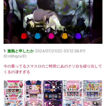
1:
激熱と申したか
2024/07/21(日) 03:12:36.911
ID:n9hqov/Et
今の乗ってるスマスロのご時世にあのクソ台を繰り出して
くるの凄すぎる