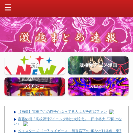
新台
版権元アニメ漫画
パチンコ
スロット
【画像】電車でこの帽子かぶってる人はガチ西武ファン
斎藤佑樹「高校野球7イニング制に大賛成」 田中将大「7回はな
い」
ベイスターズ 11ー7 タイガース 筒香宮下のHRなど11得点 東7