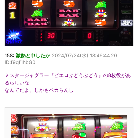
158:
激熱と申したか
2024/07/24(水) 13:46:44.20
ID:f9qf1hbG0
ミスタージャグラー『ピエロぶどうぶどう』の8枚役があ
るらしいな
なんでだよ、しかもペカらんし