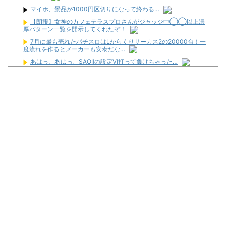
マイホ、景品が1000円区切りになって終わる…
【朗報】女神のカフェテラスプロさんがジャッジ中◯◯以上濃
厚パターン一覧を開示してくれたぞ！
7月に最も売れたパチスロはLからくりサーカス2の20000台！一
度流れを作るとメーカーも安泰だな…
あはっ、あはっ、SAOⅡの設定Ⅵ打って負けちゃった…
THE NEUTRALのしげるさんのパチンココラボイベント動画が公
開される！めっちゃ楽しそうだな！！！
玉かメダルか？～ガイドワークス オリ術vsスロ術編～ #11【白熱
の最終決戦前半戦！】
侍戦士、井端を酷評「競馬の話以外は会話がなく意思疎通ができ
なかった」大谷「マジで笑わなくね？」
昔のスロット動画見てたらケロット柄が2回出たのにハズレて
た…流石にヤバすぎじゃね？
なんで国ってパチンコ屋取り締まらないの？
Powered by livedoor 相互RSS