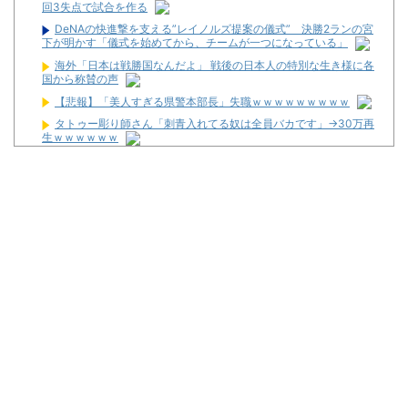
回3失点で試合を作る
DeNAの快進撃を支える”レイノルズ提案の儀式” 決勝2ランの宮
下が明かす「儀式を始めてから、チームが一つになっている」
海外「日本は戦勝国なんだよ」 戦後の日本人の特別な生き様に各
国から称賛の声
【悲報】「美人すぎる県警本部長」失職ｗｗｗｗｗｗｗｗｗ
タトゥー彫り師さん「刺青入れてる奴は全員バカです」→30万再
生ｗｗｗｗｗｗ
なぜ自民党批判だけは表現の自由ではないのか
なんで国ってパチンコ屋取り締まらないの？
パチンコ完全に引退する方法
パチンカス「エアコン節約で涼しいパチ屋いく」←これ
初めてパチンコ行くんだけどなんか気をつけることある？
4ヶ月半パチンコやめてるんだけど昨日から体がダルくてパチン
コ打ちたい
Powered by livedoor 相互RSS