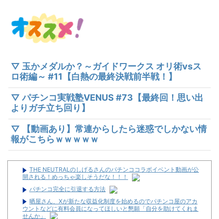
▽ 玉かメダルか？～ガイドワークス オリ術vsス
ロ術編～ #11【白熱の最終決戦前半戦！】
▽ パチンコ実戦塾VENUS #73【最終回！思い出
よりガチ立ち回り】
▽ 【動画あり】常連からしたら迷惑でしかない情
報がこちらｗｗｗｗｗ
THE NEUTRALのしげるさんのパチンココラボイベント動画が公
開される！めっちゃ楽しそうだな！！！
パチンコ完全に引退する方法
晒屋さん、Xが新たな収益化制度を始めるのでパチンコ屋のアカ
ウントなどに有料会員になってほしいと懇願「自分を助けてくれま
せんか」