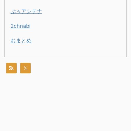
ぷぅアンテナ
2chnabi
おまとめ