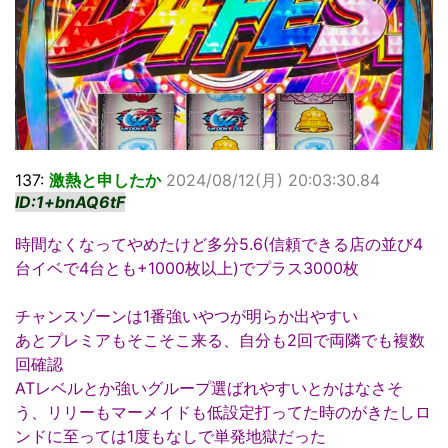
137:
激熱と申したか
2024/08/12(月) 20:03:30.84
ID:1+bnAQ6tF
時間なくなってやめたけど多分5.6(信頼できる店の並び4
台イベで4台とも+1000枚以上)でプラス3000枚
チャンスゾーンは1番強いやつが明らか出やすい
あとプレミアもそこそこ来る、自分も2回で両隣でも複数
回確認
ATレベルとか強いグループ選ばれやすいとかはなさそ
う、リリーもマーメイドも低設定打ってた時のがきたしロ
ンドに至っては1度もなしで単発地獄だった