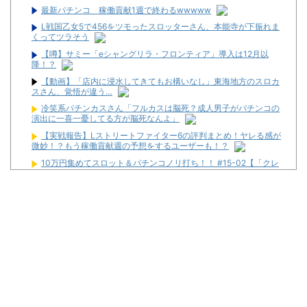
最新パチンコ 稼働貢献1週で終わるwwwww
L戦国乙女5で456をツモったスロッターさん、本能寺が下振れま
くってツラそう
【噂】サミー「eシャングリラ・フロンティア」導入は12月以
降！？
【動画】「店内に浸水してきてもお構いなし」東海地方のスロカ
スさん、覚悟が違う…
冷笑系パチンカスさん「フルカスは脳死？成人男子がパチンコの
演出に一喜一憂してる方が脳死なんよ」
【実戦報告】Lストリートファイター6の評判まとめ！ヤレる感が
微妙！？もう稼働貢献週の予想をするユーザーも！？
10万円集めてスロット＆パチンコノリ打ち！！ #15-02【「クレ
アBT」この夏あっちぃあっちぃけど俺らの青春の方があっちぃあっ
ちぃじゃろがい！！！！仲間のBTおぶんなおぶんな節】
神谷玲子の新台は神ぱち!? #75【「e七つの大罪3」1回転で大当
たり＝速さが段違い！渾身のRUSHに神谷が挑む！！】
美男ですか？ #29【パチンコもパチスロも斬って 斬って 斬りま
くれ!!】
元ジャンポケ・斉藤慎二被告に懲役7年求刑 不同意性交などの罪
【悲報】体調不良で休んでパチ●コ屋に通ってたら数十日単位の
証拠写真撮られて会社クビになった