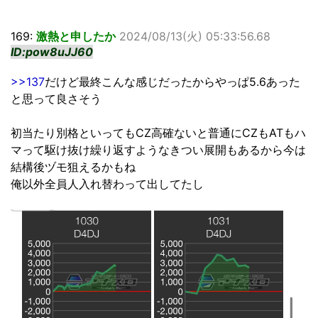
169:
激熱と申したか
2024/08/13(火) 05:33:56.68
ID:pow8uJJ60
>>137
だけど最終こんな感じだったからやっぱ5.6あった
と思って良さそう
初当たり別格といってもCZ高確ないと普通にCZもATもハ
マって駆け抜け繰り返すようなきつい展開もあるから今は
結構後ヅモ狙えるかもね
俺以外全員人入れ替わって出してたし