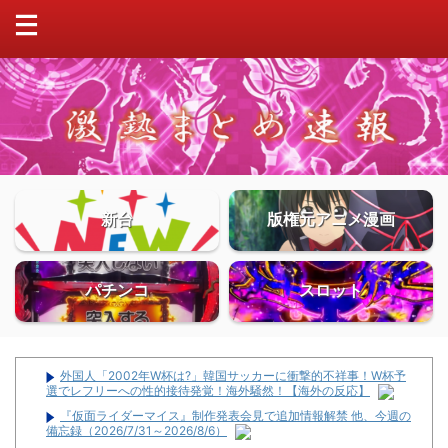
新台
版権元アニメ漫画
パチンコ
スロット
外国人「2002年W杯は?」韓国サッカーに衝撃的不祥事！W杯予
選でレフリーへの性的接待発覚！海外騒然！【海外の反応】
『仮面ライダーマイス』制作発表会見で追加情報解禁 他、今週の
備忘録（2026/7/31～2026/8/6）