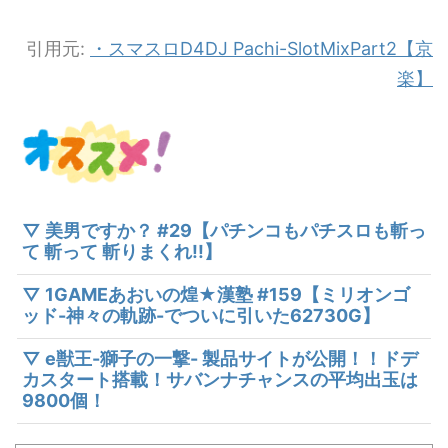
引用元:
・スマスロD4DJ Pachi-SlotMixPart2【京
楽】
▽ 美男ですか？ #29【パチンコもパチスロも斬っ
て 斬って 斬りまくれ!!】
▽ 1GAMEあおいの煌★漢塾 #159【ミリオンゴ
ッド-神々の軌跡-でついに引いた62730G】
▽ e獣王-獅子の一撃- 製品サイトが公開！！ドデ
カスタート搭載！サバンナチャンスの平均出玉は
9800個！