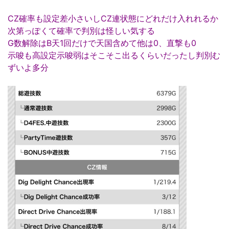
CZ確率も設定差小さいしCZ連状態にどれだけ入れれるか
次第っぽくて確率で判別は怪しい気する
G数解除はB天1回だけで天国含めて他は0、直撃も0
示唆も高設定示唆弱はそこそこ出るくらいだったし判別む
ずいよ多分