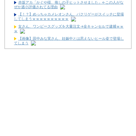
赤坂アカ「かぐや様、推しの子ヒットさせました」←この人がな
ぜか過小評価されてる理由
【！？】めっちゃカメレオンさん、パクリゲーがスイッチに登場
してしまうｗｗｗｗｗｗｗｗｗｗ
女さん、ワンピースグッズを大量注文→全キャンセルで逮捕ｗｗ
ｗ
【画像】田中みな実さん、妊娠中とは思えないヒール姿で登場し
てしまう
【速報】NHK職員が番組出演タレントから性被害！？←コレマジ
ならヤバくねーか？
ジャップ「クリスマスお祝いした1週間後にみんなで神社行きま
す」←これ
最新パチンコ 稼働貢献1週で終わるwwwww
【噂】サミー「eシャングリラ・フロンティア」導入は12月以
降！？
パチンコ台欲しさに白タク行為をした82歳の無職の男を逮捕
ユニバが「次回」予告を公開！バジがくるのか！？
東京都府中市の「ニューアサヒ府中四谷店」が8月16日で閉店へ