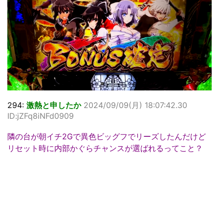
294:
激熱と申したか
2024/09/09(月) 18:07:42.30
ID:jZFq8iNFd0909
隣の台が朝イチ2Gで異色ビッグフでリーズしたんだけど
リセット時に内部かぐらチャンスが選ばれるってこと？