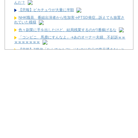
んだ？
【悲報】ピカチュウが大量に半額
NHK職員、番組出演者から性加害→PTSD発症…訴えても放置さ
れていた模様
色々副業に手を出したけど、結局残業するのが1番稼げるな
「コンビニ、馬鹿にすんなよ」→あのオーナー夫婦、不起訴ｗｗ
ｗｗｗｗｗｗｗ
【悲報】Z世代「なんでセルフレジなのに自分で商品通さないと
いけないんだ」
お前らに豊丸を名残惜しむ資格なんてない、お前らが打たなかっ
たせいで豊丸はパチンコ事業をやめた。
【新台】ニューギン「eワンパンマン2 甘デジVer.」スペック情
報！デカヘソ搭載でRUSH中は5000個大当たり有！
【噂】スロット「北斗の拳」シリーズ最新作が年明け以降に登場
か！？
【新台】サミー「e獣王 獅子の一撃」スペック情報が公開！
1/319のデカヘソタイプ！
【新台】三共「eフィーバー機動戦士ガンダムSEED CLIMAX」
5ch実戦感想＆評価まとめ！コンプリート報告多数！「演出カッコ
いい」「また打ちたいと思える台」等