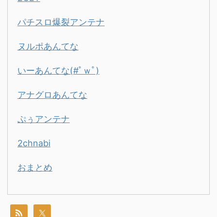
パチスロ爆裂アンテナ
ヌルポあんてな
いーあんてな(#ﾟｗﾟ)
アナグロあんてな
ぷぅアンテナ
2chnabi
おまとめ