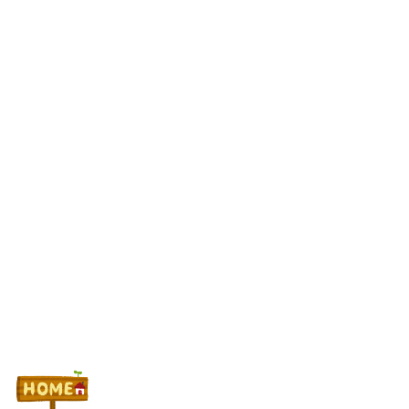
たせいで豊丸はパチンコ事業をやめた。
パチンコ業界、経営法人数は10年間で半減するも総売上高は12兆
超え、黒字企業割合はコロナ前の水準に回復
正直「やじきた」ってコンテンツ、もう終わりにしてもよくね？
【新台】三共「eフィーバー機動戦士ガンダムSEED CLIMAX」
5ch実戦感想＆評価まとめ！コンプリート報告多数！「演出カッコ
いい」「また打ちたいと思える台」等
Powered by livedoor 相互RSS