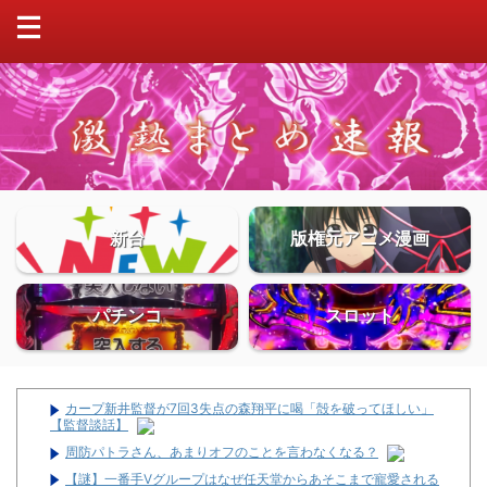
新台
版権元アニメ漫画
パチンコ
スロット
カープ新井監督が7回3失点の森翔平に喝「殻を破ってほしい」
【監督談話】
周防パトラさん、あまりオフのことを言わなくなる？
【謎】一番手Vグループはなぜ任天堂からあそこまで寵愛される