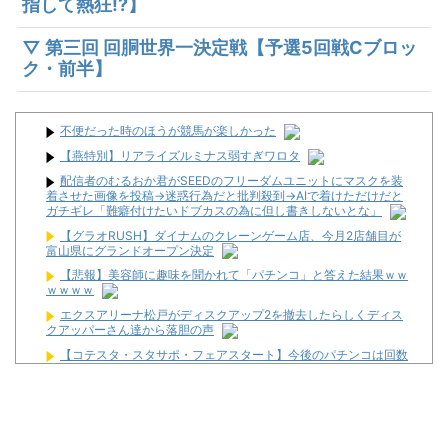
指して熱狂!?】
▽ 第三回 回胴世界一決定戦【予選5回戦Cブロッ
ク・前半】
不便だった時のほうが競馬が楽しかった
【燕特別】リアライズルミナス弱すぎワロタ
配信者のむるおか君がSEEDのフリーダムユニットにマスクを装
着させた画像を投稿→迷惑行為だと批判殺到→AIで着けただけだと
ガチギレ「難癖付けたいドブカスの為に但し書きしないとな」
【グラオRUSH】ダイナムのクレーンゲーム店、今月2店舗目が
富山県にグランドオープン決定
【悲報】美容師に趣味を聞かれて「パチンコ」と答えた結果ｗｗ
ｗｗｗｗ
エクスアリーナ松戸がディスクアップ2を撤去したらしくディス
クアッパーさん達から落胆の声
【コテスタ・スタサポ・フェアスタート】今後のパチンコは回数
固定系必須でいいよな。そして釘は完全に廃止するべき
波物語 #171【ラウンド中『どっかーん!!』と聴こえた先には
──!!? 霊能者?ビワコが送る、魚群出ないの醍醐味戦!!】
お前らに豊丸を名残惜しむ資格なんてない、お前らが打たなかっ