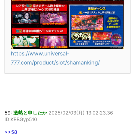
https://www.universal-
777.com/product/slot/shamanking/
59:
激熱と申したか
2025/02/03(月) 13:02:23.36
ID:KEBGyp510
>>58