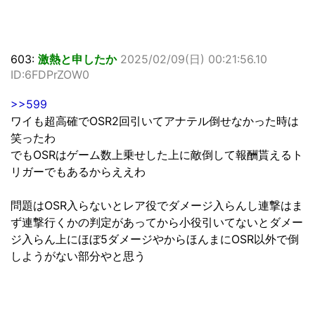
603:
激熱と申したか
2025/02/09(日) 00:21:56.10
ID:6FDPrZOW0
>>599
ワイも超高確でOSR2回引いてアナテル倒せなかった時は
笑ったわ
でもOSRはゲーム数上乗せした上に敵倒して報酬貰えるト
リガーでもあるからええわ
問題はOSR入らないとレア役でダメージ入らんし連撃はま
ず連撃行くかの判定があってから小役引いてないとダメー
ジ入らん上にほぼ5ダメージやからほんまにOSR以外で倒
しようがない部分やと思う