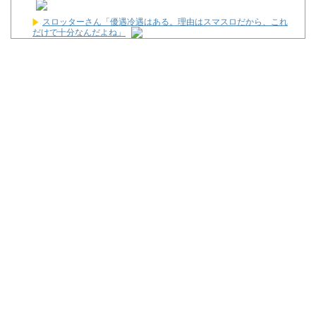
スロッターさん「優遇冷遇はある。理由はスマスロだから、これ
だけで十分なんだよね」
「パチンコ・パチスロは適度に楽しむ遊びです。 のめり込みに注
意しましょう。」←これおかしいだろｗｗｗ
従姉妹の娘が「ワイニートのジッジ（金持ち）」にやたら会いに
来る理由ｗｗｗｗｗ
【朗報】スマスロ邪神ちゃん、あのスロ板伝説コピペを演出化し
ている模様ｗｗｗｗｗｗ
【悲報】演者さん、eF機動戦士ガンダムSEEDクライマックスで
誤って計数ボタンを押してパンクさせてしまう…
【新台】ユニバ「Lやじきた道中記参る！」5ch実戦感想＆評価ま
とめ！「ATはそこそこやじきたしてる気がする」「過去作と変わり
映えしない」等
Powered by livedoor 相互RSS