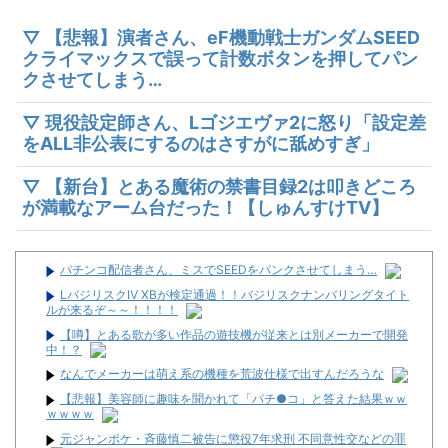
▽ 【悲報】演者さん、eF機動戦士ガンダムSEED
クライマックスで誤って計数ボタンを押してパン
クさせてしまう…
▽ 現役設定師さん、Lゴジエヴァ2に怒り「設定差
をALL非公表にするのはさすがに舐めすぎ」
▽ 【新台】とある魔術の禁書目録2は叩きどころ
が満載なアーム台だった！【しゅんすけTV】
パチンコ配信者さん、ミスでSEEDをパンクさせてしまう…
LバジリスクⅣ XBが検定通過！！バジリスクナンバリングタイト
ルが来るぞ～～！！！！
【噂】とある歌が多い作品の遊技機が従来とは別メーカーで開発
中！？
なんでメーカーは萌え系の機種を荒波仕様で出すんだろうな
【悲報】美容師に趣味を聞かれて「パチ●コ」と答えた結果ｗｗ
ｗｗｗｗ
元ジャンポケ・斉藤慎二被告に懲役7年求刑 不同意性交などの罪