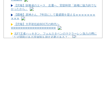
【悲報】財務省のエース、左遷へ。官邸幹部「政権に協力的でな
かったから」
【覇権】原神さん、7年目にして最盛期を迎えるｗｗｗｗｗｗｗ
ｗｗｗ
【悲報】大卒初任給600万の時代へ
wwwwwwwwwwwwwwwwwww
元F1王者ハッキネン、フェルスタペンのマクラーレン加入の噂に
「なぜ調和がある現体制を崩す必要がある？」
福岡県議会「海外旅行じゃない、海外活動だ！」→視察費2.65億
円公開で再炎上ｗｗｗ
メルセデスのラッセルは2026F1マシンに対し雑音をきり離し本
質的な部分に集中できていないらしい
【新台】ユニバ「Lやじきた道中記参る！」5ch実戦感想＆評価ま
とめ！「ATはそこそこやじきたしてる気がする」「過去作と変わり
映えしない」等
L革命機ヴァルヴレイヴ2のスマホアプリが配信スタート！
「m HOLD’EM 西宮」が8月12日オープン！
【噂】とある歌が多い作品の遊技機が従来とは別メーカーで開発
中！？
宮崎県日南市に「モナコパレス888日南店」が8月8日グランドオ
ープン！