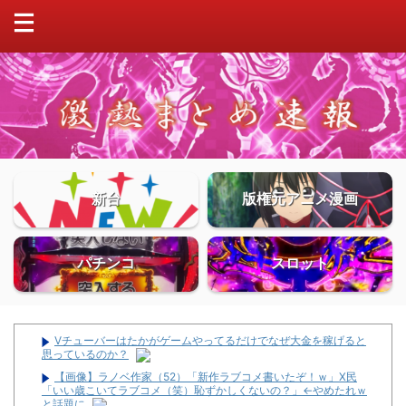
新台
版権元アニメ漫画
パチンコ
スロット
Vチューバーはたかがゲームやってるだけでなぜ大金を稼げると
思っているのか？
【画像】ラノベ作家（52）「新作ラブコメ書いたぞ！ｗ」X民
「いい歳こいてラブコメ（笑）恥ずかしくないの？」←やめたれｗ
と話題に