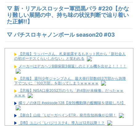
▽ 新・リアルスロッター軍団黒バラ #220【かな
り難しい展開の中、持ち味の状況判断で辿り着い
た正解!!】
▽ パチスロキャノンボール season20 #03
【悲報】ラッパーさん、札束披露するもネット民から「新社会人
の初ボーナスくらいしかない」と笑われる
メーカーはデカヘソ8個保留3個返しのミドル機を出せよ！！！！
【悲報】 週刊少年ジャンプさん、最大発行部数653万部から急降
下でついに「100万部」を割ってしまうｗｗｗｗｗ
【悲報】NISA口座2052万のうち「約4割が未稼働」だったｗｗ
ｗｗｗ
橘リノの休日 #episode.128【攻殻機動隊の醍醐味を堪能しろ!!】
【新台】山佐「LゼーガペインETR」発売告知画像が公開！
【噂】ユニバ「Lバジリスク4」導入は12月以降！？
【噂】オーイズミ「Lアカマター」近々にも動きあり！？
配信者のむるおか君がSEEDのフリーダムユニットにマスクを装