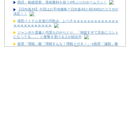
西武・柘植世那、母校勝利を祝う4年ぶりのホームラン！
【日向坂46】今回はお手頃価格？日向坂46とBEAMSのコラボが
決定！！
移民ベトナム女達の宅飲み、レベチｗｗｗｗｗｗｗｗｗｗｗｗｗ
ｗｗｗｗｗｗｗｗｗｗｗ
ジャンポケ斎藤と代理人のやりとり、「地獄すぎて完全にコント
になってる……」と衝撃を受ける人が続出中
政府「増税」敵「増税すんな！増税メガネ！」→政府「減税」敵
「減税すんな！社会保障どうなる！」
【衝撃】若い女の子からする「甘い匂い」の正体、まさか分から
ないDTなんておらんよな？よな？w w w w w w w w w w w
【新台】サンセイ「L牙狼 闇を照らす者」スペック詳細！ATは平
均740枚が82.6％ループ！
【新台】山佐「LゼーガペインETR」発売告知画像が公開！
【噂】ユニバ「Lバジリスク4」導入は12月以降！？
【噂】オーイズミ「Lアカマター」近々にも動きあり！？
【新台】三洋「L邪神ちゃんドロップキック」5ch実戦感想＆評価
まとめ！「吸い込み爆速で出玉伸びないSAO2」「AT当てても50G
以内に1/200か1/500引かないと話にならない」等