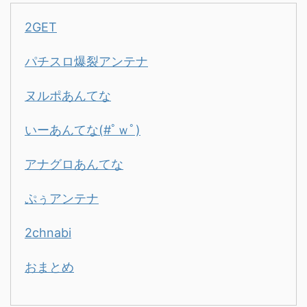
2GET
パチスロ爆裂アンテナ
ヌルポあんてな
いーあんてな(#ﾟｗﾟ)
アナグロあんてな
ぷぅアンテナ
2chnabi
おまとめ