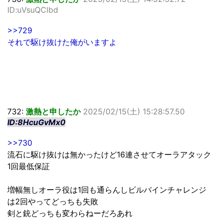
ID:uVsuQClbd
>>729
それで駆け抜けた俺がいますよ
732:
激熱と申したか
2025/02/15(土) 15:28:57.50
ID:8HcuGvMx0
>>730
流石に駆け抜けは無かったけど16連させてオーラアタック
1回最低保証
増幅無しオーラ役は1回も通らんしビルバインチャレンジ
は2回やってどっちも失敗
剣と銃どっちも変わらねーだろあれ