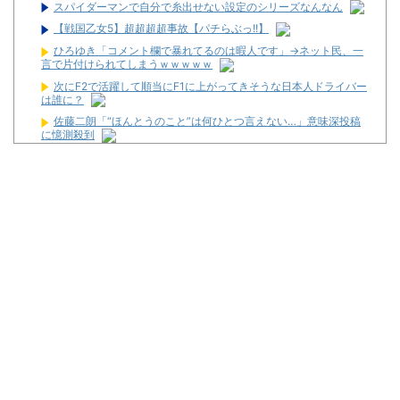
スパイダーマンで自分で糸出せない設定のシリーズなんなん
【戦国乙女5】超超超超事故【パチらぶっ!!】
ひろゆき「コメント欄で暴れてるのは暇人です」→ネット民、一
言で片付けられてしまうｗｗｗｗｗ
次にF2で活躍して順当にF1に上がってきそうな日本人ドライバー
は誰に？
佐藤二朗「“ほんとうのこと”は何ひとつ言えない…」意味深投稿
に憶測殺到
楽天モバイル、10月から一部エリアでKDDI回線終了へ…自前設
備への投資拡大不可避
金なくてスロットいけなくて休みの日なんもやることなくてつま
らん
新潟県上越市の「ダイナム新潟上越インター店」が8月23日で閉
店へ
家スロ販売業者さん「Lソードアートオンライン2、個人のお客様
から315万にてご注文頂きました」
【新台】平和「e範馬刃牙129Ver.」スペック・筐体まとめ！
News】藤商事「e遊べる地獄少女 1/3Ver.RLZ」「eリング 最恐
領域 BigS Ver.FTA」が検定通過！