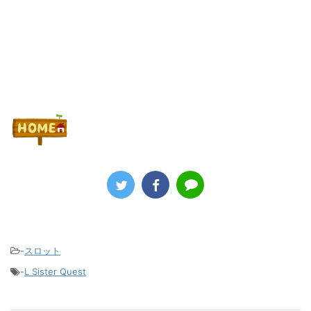
Powered by livedoor 相互RSS
-
スロット
-
L Sister Quest