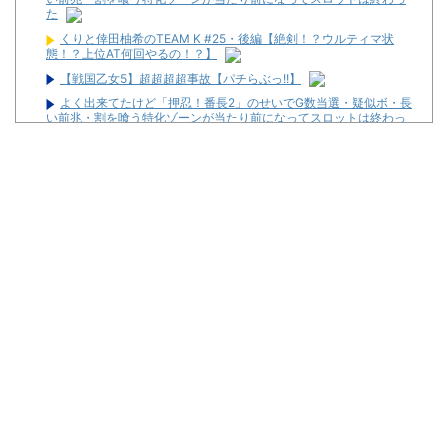
た
くりと倖田柚希のTEAM K #25・後編【絶剣！？ウルティマ状
態！？上位AT何回やるの！？】
【戦国乙女5】超超超超事故【パチらぶっ!!】
よく出来てたけど「押忍！番長2」のせいでG数当選・疑似ボ・長
い前兆・割を喰う特化ゾーンが当たり前になってスロットは終わっ
た
金なくてスロットいけなくて休みの日なんもやることなくてつま
らん
パチンコの打ち子やれば無料でパチンコ打てて絶対に負けないか
ら最強じゃね？？？
昔のスロット動画見てたらケロット柄が2回出たのにハズレて
た…流石にヤバすぎじゃね？
【全台朝イチ1G当選!?】スロットZENT555が8月7日のハナハナ
にモーニングを仕込んだらしいｗｗｗｗ
侍戦士、井端を酷評「競馬の話以外は会話がなく意思疎通ができ
なかった」大谷「マジで笑わなくね？」
金なくてスロットいけなくて休みの日なんもやることなくてつま
らん