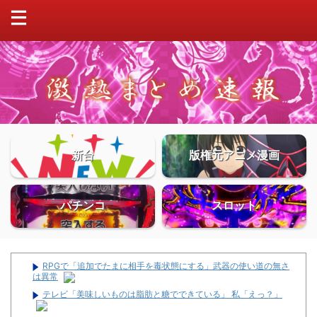
新台
版権元アニメ漫画
パチンコ
スロット
RPGで「追加でたまに相手を毒状態にする」武器の使い道の無さ
は異常
テレビ「美味しいものは脂肪と糖でできている」 私「えっ？」