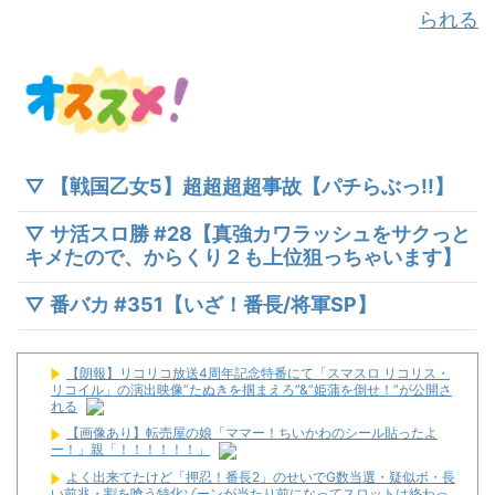
られる
▽ 【戦国乙女5】超超超超事故【パチらぶっ!!】
▽ サ活スロ勝 #28【真強カワラッシュをサクっと
キメたので、からくり２も上位狙っちゃいます】
▽ 番バカ #351【いざ！番長/将軍SP】
【朗報】リコリコ放送4周年記念特番にて「スマスロ リコリス・
リコイル」の演出映像”たぬきを掴まえろ”&”姫蒲を倒せ！”が公開さ
れる
【画像あり】転売屋の娘「ママー！ちいかわのシール貼ったよ
ー！」親「！！！！！！」
よく出来てたけど「押忍！番長2」のせいでG数当選・疑似ボ・長
い前兆・割を喰う特化ゾーンが当たり前になってスロットは終わっ