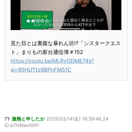
見た目とは裏腹な暴れん坊!?「シスタークエス
ト」まりもの新台通信簿＃152
https://youtu.be/MLRyODME74s?
si=95HUTtz6BPnFM51C
71:
激熱と申したか
2025/03/14(金) 18:39:48.24
ID:e7hiMavX0Pi