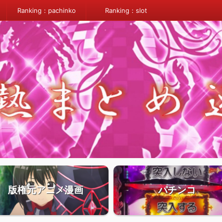
Ranking：pachinko
Ranking：slot
版権元アニメ漫画
パチンコ