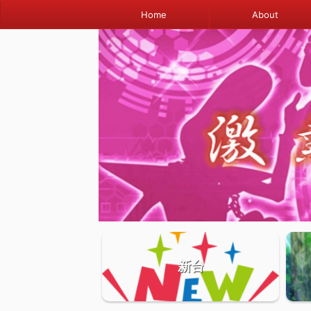
Home
About
新台