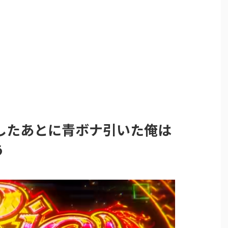
したあとに青ボナ引いた俺は
う