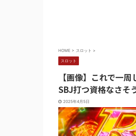
Powered by livedoor 相互RSS
HOME
>
スロット
>
スロット
【画像】これで一周
SBJ打つ資格なさそ
2025年4月5日