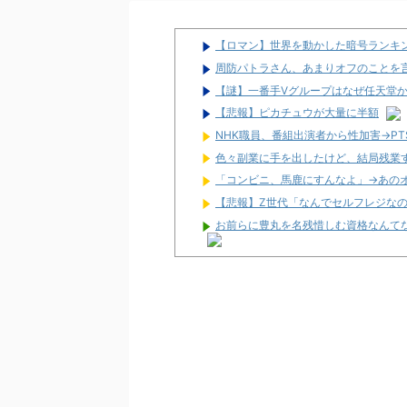
【ロマン】世界を動かした暗号ランキ
周防パトラさん、あまりオフのことを
【謎】一番手Vグループはなぜ任天堂
【悲報】ピカチュウが大量に半額
NHK職員、番組出演者から性加害→P
色々副業に手を出したけど、結局残業
「コンビニ、馬鹿にすんなよ」→あの
【悲報】Z世代「なんでセルフレジな
お前らに豊丸を名残惜しむ資格なんて
【新台】ニューギン「eワンパンマン2 
たり有！
【噂】スロット「北斗の拳」シリーズ
【新台】サミー「e獣王 獅子の一撃」ス
【新台】三共「eフィーバー機動戦士ガン
報告多数！「演出カッコいい」「また打