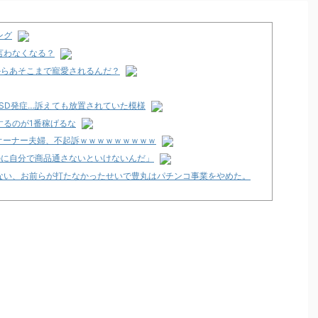
ング
言わなくなる？
からあそこまで寵愛されるんだ？
TSD発症…訴えても放置されていた模様
するのが1番稼げるな
オーナー夫婦、不起訴ｗｗｗｗｗｗｗｗｗ
のに自分で商品通さないといけないんだ」
ない、お前らが打たなかったせいで豊丸はパチンコ事業をやめた。
甘デジVer.」スペック情報！デカヘソ搭載でRUSH中は5000個大当
最新作が年明け以降に登場か！？
ペック情報が公開！1/319のデカヘソタイプ！
ダムSEED CLIMAX」5ch実戦感想＆評価まとめ！コンプリート
ちたいと思える台」等