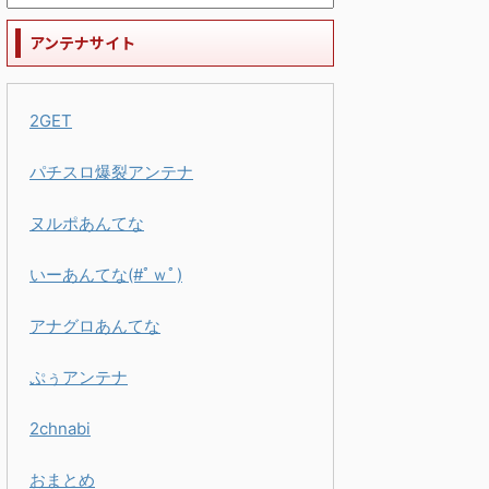
アンテナサイト
2GET
パチスロ爆裂アンテナ
ヌルポあんてな
いーあんてな(#ﾟｗﾟ)
アナグロあんてな
ぷぅアンテナ
2chnabi
おまとめ