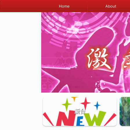
Home
About
新台