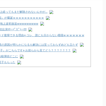
以上経ってもまだ解除されないんやが…
の姫』が爆誕ｗｗｗｗｗｗｗｗｗｗｗ
地上波初放送wwwwwwwww
ﾀ━(ﾟ∀ﾟ)━!!!!
復帰できる理由←コレ、誰にも分からない模様w w w w w w w
問題の原因が明らかになるも解決には至っておらずめども立たず
女子』がこちらです←お前らから見てどう？？？？？？？
の核弾頭どこに
菓子もらった
の魔法革命」公式の機種情報が公開！Wヒロインでボーナスループ革
なユーザー増えすぎじゃない？金も使わずネガキャンって害悪だろ
支援のために募玉・募メダルによる寄付活動をスタート！
で閉店へ