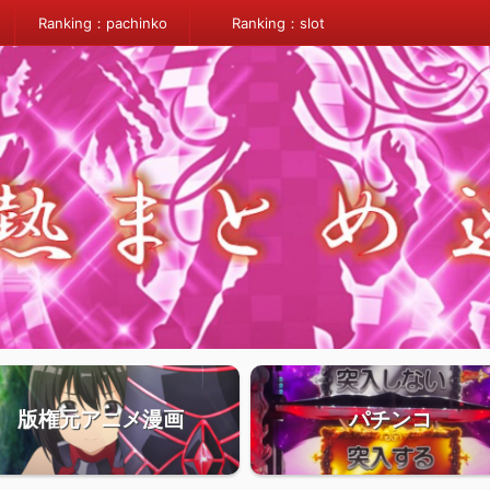
Ranking：pachinko
Ranking：slot
版権元アニメ漫画
パチンコ