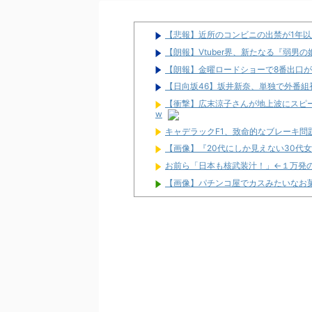
【悲報】近所のコンビニの出禁が1年
【朗報】Vtuber界、新たなる『弱男
【朗報】金曜ロードショーで8番出口が
【日向坂46】坂井新奈、単独で外番組初出演ｷ
【衝撃】広末涼子さんが地上波にスピード
w
キャデラックF1、致命的なブレーキ
【画像】『20代にしか見えない30代
お前ら「日本も核武装汁！」←１万発
【画像】パチンコ屋でカスみたいなお
【新台】平和「L転生王女と天才令嬢
命！
配信見ただけで台を語る評論家みたい
マルハンが令和8年熊本地震の被災者
兵庫県姫路市の「LEON」が8月16日