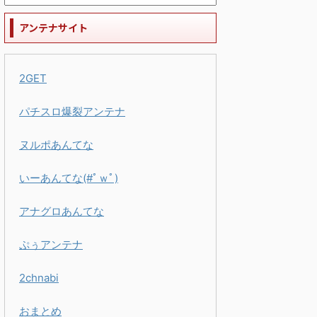
アンテナサイト
2GET
パチスロ爆裂アンテナ
ヌルポあんてな
いーあんてな(#ﾟｗﾟ)
アナグロあんてな
ぷぅアンテナ
2chnabi
おまとめ