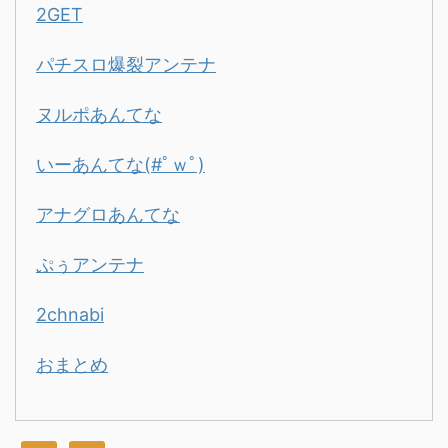
2GET
パチスロ爆裂アンテナ
ヌルポあんてな
いーあんてな(#ﾟｗﾟ)
アナグロあんてな
ぷぅアンテナ
2chnabi
おまとめ