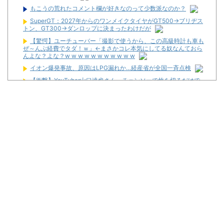
もこうの荒れたコメント欄が好きなのって少数派なのか？
SuperGT：2027年からのワンメイクタイヤがGT500→ブリヂス
トン、GT300→ダンロップに決まったわけだが
【驚愕】ユーチューバー「撮影で使うから、この高級時計も車も
ぜ～んぶ経費でタダ！ｗ」←まさかコレ本気にしてる奴なんておら
んよな？よな？w w w w w w w w w w w
イオン爆発事故、原因はLPG漏れか…経産省が全国一斉点検
【衝撃】YouTuber山口達也さん、チェンソーで竹を切るだけで
600万再生を突破してしまう←正直、こう言うのでいいんだよなw
w w w w w w w
【新台】ダイイチ「中森明菜・歌姫伝説～FOR FANS～」スペッ
ク・筐体画像まとめ！枠は2色ある模様！
邪神ちゃん作者「打たなきゃ良かった・・・」
2026年7月に最も売れたパチンコが判明！機種はe無職転生で台
数は12500台！
さいたま市北区の「ガーデン大宮北」が8月16日で閉店
お前らに豊丸を名残惜しむ資格なんてない、お前らが打たなかっ
たせいで豊丸はパチンコ事業をやめた。