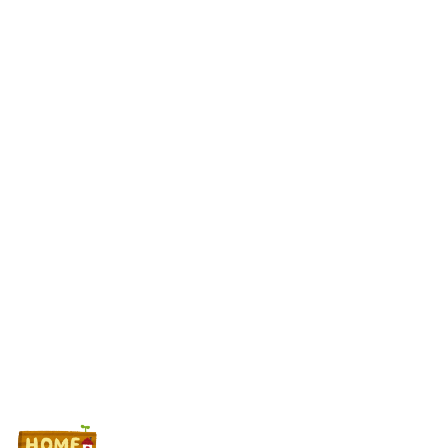
っと多めに出しておけば勝手に客が寄ってくるのに強欲すぎて極限
まで搾り取るから客が飛ぶんだよ
偽警察官「お前を家宅捜索する！自宅に現金があると逮捕される
ぞ！」→4億千万円騙し取られる
【悲報】82歳無職さん、パチンコ代欲しさに白タク行為→高校生
を乗せるも値切られた挙句警察に相談されて逮捕
【新台】ダイイチ「中森明菜・歌姫伝説～FOR FANS～」スペッ
ク・筐体画像まとめ！枠は2色ある模様！
Powered by livedoor 相互RSS