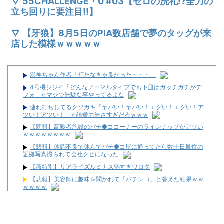
▽ 55CHALLENGE・0 #03【ゼロの洗礼!?全力の
立ち回りに要注目!!】
▽ 【牙狼】8月5日のPIA数店舗で夢のタッグが来
店した模様ｗｗｗｗｗ
邪神ちゃん作者「打たなきゃ良かった・・・」
4号機ジジイ「どんなノーマルタイプでも下皿はガッチガチがデ
フォ」←マジで無駄な事やってるよな
連れ打ちしてるクソガキ「ヤバい！ヤバい！エグい！エグい！ア
ツい！アツい！」←語彙力無さすぎだろｗｗｗ
【朗報】高齢者施設のパチ●ココーナーのラインナップがアツい
ｗｗｗｗｗｗｗｗ
【悲報】体調不良で休んでパチ●コ屋に通ってたら数十日単位の
証拠写真撮られて会社クビになった
【燕特別】リアライズルミナス弱すぎワロタ
【悲報】美容師に趣味を聞かれて「パチンコ」と答えた結果ｗｗ
ｗｗｗｗ
【重要】戦国乙女のママ枠をハッキリさせよう。イエヤスちゃん
やヒデヨシちゃんはママなのか。ノブ様はママではないのかを
パチンコ屋の経営なんてそんな難しくなくね？近隣店舗よりちょ