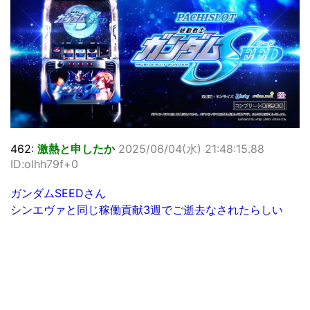
462:
激熱と申したか
2025/06/04(水) 21:48:15.88
ID:olhh79f+0
ガンダムSEEDさん
シンエヴァと同じ稼働貢献3週でご逝去なされたらしい