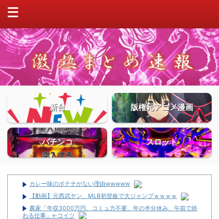
新台
版権元アニメ漫画
パチンコ
スロット
カレー味のポテチがない理由wwwww
【動画】元西武ヤン、MLB初登板で大ジャンプｗｗｗｗ
農家「年収3000万円、コミュ力不要、年の半分休み、午前で終
わる仕事」←コイツ