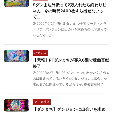
Sダンまち外伝って2万入れたら終わりじ
ゃん…今の時代2400枚すら出せないっ
て…
2022/10/27
S ダンまち外伝 ソード・オラ
トリア
,
ダンジョンに出会いを求めるのは間違って
いるだろうか
パチンコ
【悲報】PFダンまちが導入6週で稼働貢献
終了
2022/6/27
PF ダンジョンに出会いを求める
のは間違っているだろうか
,
ダンジョンに出会いを
求めるのは間違っているだろうか
,
稼働貢献終了
アニメ漫画
【ダンまち】ダンジョンに出会いを求め