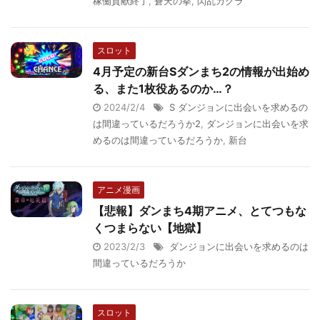
稼働貢献終了
,
蒼天の拳
,
閃乱カグラ
スロット
4月予定の新台Sダンまち2の情報が出始め
る、また1枚役あるのか…？
2024/2/4
S ダンジョンに出会いを求めるの
は間違っているだろうか2
,
ダンジョンに出会いを求
めるのは間違っているだろうか
,
新台
アニメ漫画
【悲報】ダンまち4期アニメ、とてつもな
くつまらない【地獄】
2023/2/3
ダンジョンに出会いを求めるのは
間違っているだろうか
スロット