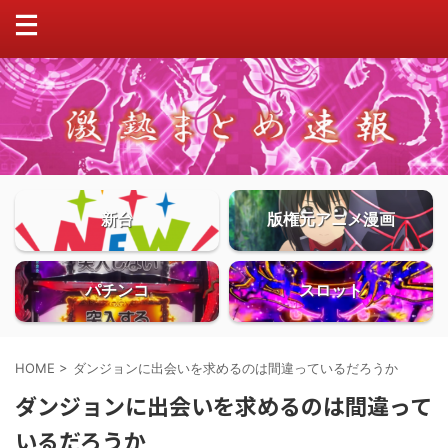
新台
版権元アニメ漫画
パチンコ
スロット
HOME
>
ダンジョンに出会いを求めるのは間違っているだろうか
ダンジョンに出会いを求めるのは間違って
いるだろうか