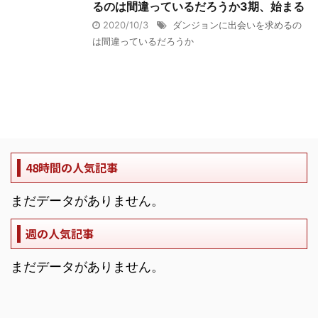
るのは間違っているだろうか3期、始まる
2020/10/3
ダンジョンに出会いを求めるの
は間違っているだろうか
48時間の人気記事
まだデータがありません。
週の人気記事
まだデータがありません。