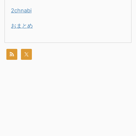
2chnabi
おまとめ