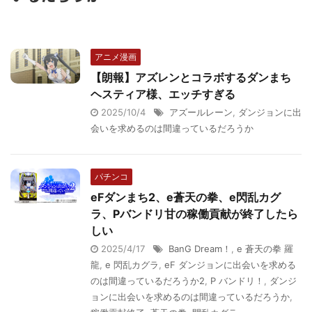
アニメ漫画
【朗報】アズレンとコラボするダンまち
ヘスティア様、エッチすぎる
2025/10/4
アズールレーン
,
ダンジョンに出
会いを求めるのは間違っているだろうか
パチンコ
eFダンまち2、e蒼天の拳、e閃乱カグ
ラ、Pバンドリ甘の稼働貢献が終了したら
しい
2025/4/17
BanG Dream！
,
e 蒼天の拳 羅
龍
,
e 閃乱カグラ
,
eF ダンジョンに出会いを求める
のは間違っているだろうか2
,
P バンドリ！
,
ダンジ
ョンに出会いを求めるのは間違っているだろうか
,