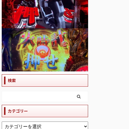
検索
カテゴリー