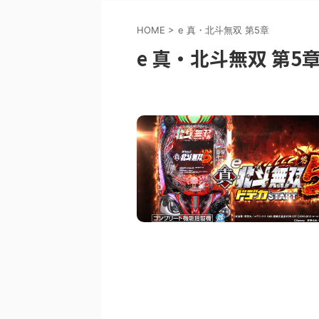
HOME
>
e 真・北斗無双 第5章
e 真・北斗無双 第5