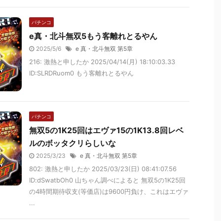
パチンコ
e真・北斗無双5もう客離れとるやん
2025/5/6
e 真・北斗無双 第5章
216: 激熱と申したか 2025/04/14(月) 18:10:03.33
ID:SLRDRuom0 もう客離れとるやん
パチンコ
無双5の1K25回はエヴァ15の1K13.8回レベ
ルのボッタクリらしいな
2025/3/23
e 真・北斗無双 第5章
802: 激熱と申したか 2025/03/23(日) 08:41:07.56
ID:dSwatbOh0 山ちゃん調べによると 無双5の1K25回
の4時間期待収支(等価店)は9600円負け、これはエヴァ
...