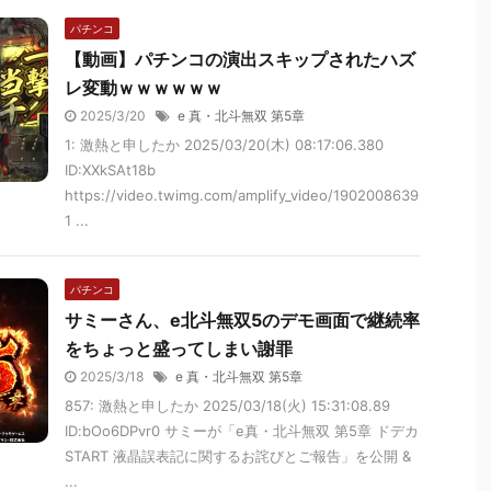
パチンコ
【動画】パチンコの演出スキップされたハズ
レ変動ｗｗｗｗｗｗ
2025/3/20
e 真・北斗無双 第5章
1: 激熱と申したか 2025/03/20(木) 08:17:06.380
ID:XXkSAt18b
https://video.twimg.com/amplify_video/1902008639
1 ...
パチンコ
サミーさん、e北斗無双5のデモ画面で継続率
をちょっと盛ってしまい謝罪
2025/3/18
e 真・北斗無双 第5章
857: 激熱と申したか 2025/03/18(火) 15:31:08.89
ID:bOo6DPvr0 サミーが「e真・北斗無双 第5章 ドデカ
START 液晶誤表記に関するお詫びとご報告」を公開 &
...