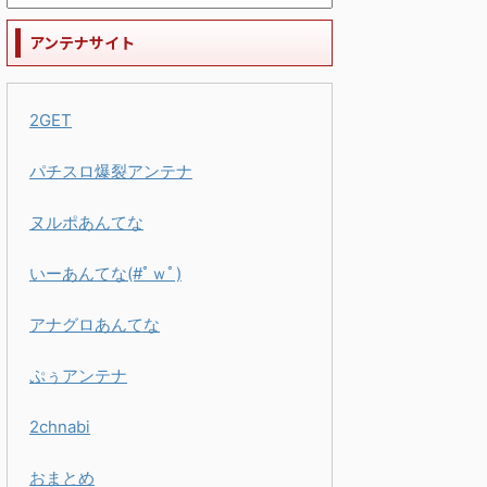
アンテナサイト
2GET
パチスロ爆裂アンテナ
ヌルポあんてな
いーあんてな(#ﾟｗﾟ)
アナグロあんてな
ぷぅアンテナ
2chnabi
おまとめ