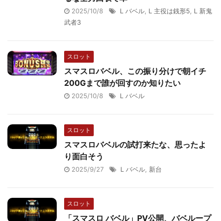
2025/10/8
L バベル
,
L 主役は銭形5
,
L 新鬼
武者3
スロット
スマスロバベル、この振り分けで朝イチ
200Gまで誰が回すのか知りたい
2025/10/8
L バベル
スロット
スマスロバベルの試打来たな、思ったよ
り面白そう
2025/9/27
L バベル
,
新台
スロット
「スマスロ バベル」PV公開、バベループ