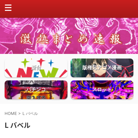
新台
版権元アニメ漫画
パチンコ
スロット
HOME
>
L バベル
L バベル