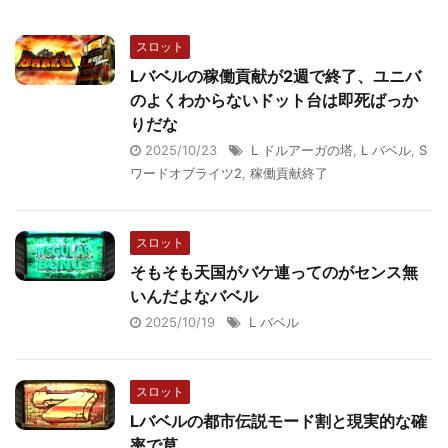
スロット
Lバベルの稼働貢献が2週で終了、ユニバ
のよくわからないドット台は即死ばっか
りだな
2025/10/23
L ドルアーガの塔
,
L バベル
,
S
ワードオブライツ2
,
稼働貢献終了
スロット
そもそも天国がバケ連ってのがセンス無
いんだよなバベル
2025/10/19
L バベル
スロット
Lバベルの都市伝説モード割と現実的な確
率で草