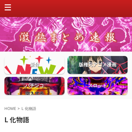
新台
版権元アニメ漫画
パチンコ
スロット
HOME
>
L 化物語
L 化物語