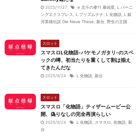
2025/11/27
e 北斗の拳11 暴凶星
,
L バーニ
ングエクスプレス
,
L プリズムナナ
,
L 化物語
,
L 銀
河英雄伝説 Die Neue These
,
新台
,
野生の王国
スロット
スマスロL化物語-バケモノガタリ-のスペ
ックの噂、初当たりを重くして割は揃え
てきたんだな
2025/9/24
L 化物語
,
新台
スロット
スマスロ「化物語」ティザームービー公
開、偽りなしの完全再演らしい
2025/9/24
L 化物語
,
スマスロ
,
化物語
,
新
台