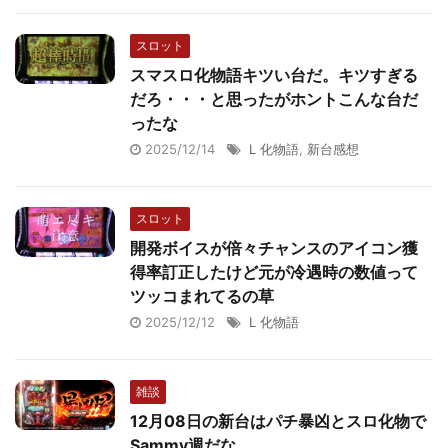
スロット
スマスロ化物語キツい台だ。キツすぎる
だろ・・・と思ったがホントこんな台だ
ったな
2025/12/14
L 化物語
,
新台感想
スロット
開発ボイスが倍々チャンスのアイコン獲
得率訂正したけど元が冷遇時の数値って
ツッコまれてるの草
2025/12/12
L 化物語
雑談
12月08日の新台はパチ暴凶とスロ化物で
Sammy週だな