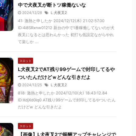
中で犬夜叉が断トツ稼働ないな
2024/12/28
L 犬夜叉2
41: 激熱と申したか 2024/12/12(木) 21:02:57.00
ID:4i8SRxnw01212 新台の中で1番稼働してないのが犬
夜叉になるとは思わんかった 初打ち低設定ながらやれ
て楽しか ...
スロット
L犬夜叉2でAT残り99ゲームで封印してるや
ついたんだけどｗどんな引きだよ
2024/12/25
L 犬夜叉2
818: 激熱と申したか 2024/12/10(火) 18:43:12.84
ID:XdjXd0lq0 AT残り99ゲームで封印してるやついたん
だけどw どんな引きだよ
スロット
【画像】L犬夜叉2で報酬アップチャレンジで