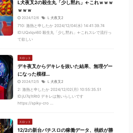
L犬夜叉2の殺生丸「少し黙れ」←これｗｗｗ
ｗｗｗ
2024/12/6
L 犬夜叉2
710: 激熱と申したか 2024/12/04(水) 14:41:39.74
ID:UQxlqvi60 殺生丸「少し黙れ」←これスレで流行っ
て欲しい
スロット
デキ夜叉からデキレを抜いた結果、無理ゲー
になった模様…
2024/12/5
L 犬夜叉2
2: 激熱と申したか 2024/12/02(月) 10:55:35.51
ID:jU7q1tRt0 デキレは無いらしいです
https://spiky-cro ...
スロット
12/2の新台パチスロの稼働データ、桃鉄が勝