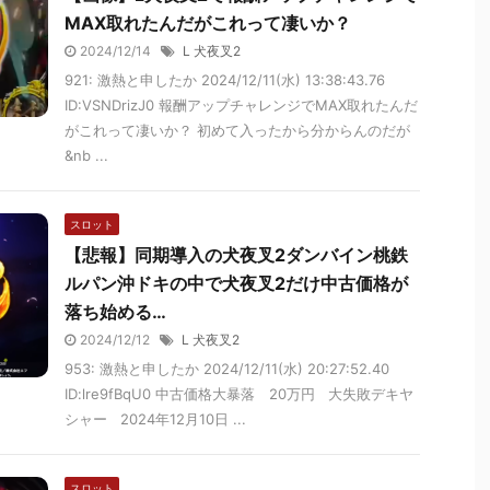
MAX取れたんだがこれって凄いか？
2024/12/14
L 犬夜叉2
921: 激熱と申したか 2024/12/11(水) 13:38:43.76
ID:VSNDrizJ0 報酬アップチャレンジでMAX取れたんだ
がこれって凄いか？ 初めて入ったから分からんのだが
&nb ...
スロット
【悲報】同期導入の犬夜叉2ダンバイン桃鉄
ルパン沖ドキの中で犬夜叉2だけ中古価格が
落ち始める…
2024/12/12
L 犬夜叉2
953: 激熱と申したか 2024/12/11(水) 20:27:52.40
ID:lre9fBqU0 中古価格大暴落 20万円 大失敗デキヤ
シャー 2024年12月10日 ...
スロット