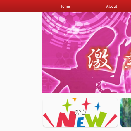
Home
About
新台