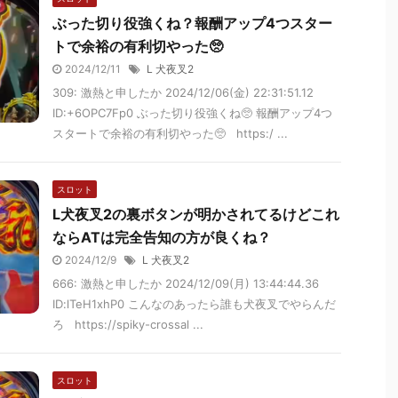
ぶった切り役強くね？報酬アップ4つスター
トで余裕の有利切やった🥺
2024/12/11
L 犬夜叉2
309: 激熱と申したか 2024/12/06(金) 22:31:51.12
ID:+6OPC7Fp0 ぶった切り役強くね🥺 報酬アップ4つ
スタートで余裕の有利切やった🥺 https:/ ...
スロット
L犬夜叉2の裏ボタンが明かされてるけどこれ
ならATは完全告知の方が良くね？
2024/12/9
L 犬夜叉2
666: 激熱と申したか 2024/12/09(月) 13:44:44.36
ID:lTeH1xhP0 こんなのあったら誰も犬夜叉でやらんだ
ろ https://spiky-crossal ...
スロット