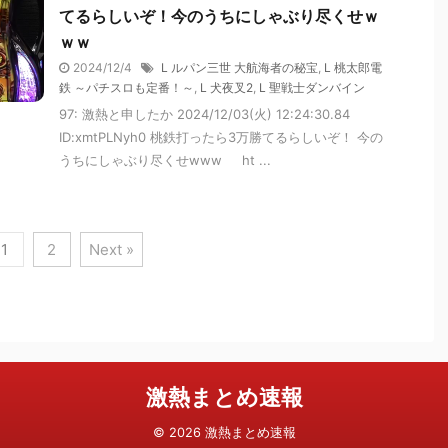
てるらしいぞ！今のうちにしゃぶり尽くせｗ
ｗｗ
2024/12/4
L ルパン三世 大航海者の秘宝
,
L 桃太郎電
鉄 ～パチスロも定番！～
,
L 犬夜叉2
,
L 聖戦士ダンバイン
97: 激熱と申したか 2024/12/03(火) 12:24:30.84
ID:xmtPLNyh0 桃鉄打ったら3万勝てるらしいぞ！ 今の
うちにしゃぶり尽くせwww ht ...
1
2
Next »
激熱まとめ速報
© 2026 激熱まとめ速報