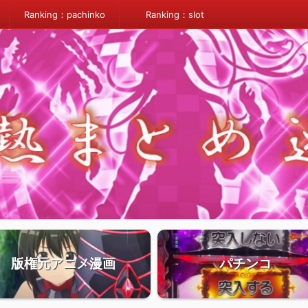
Ranking：pachinko
Ranking：slot
版権元アニメ漫画
パチンコ