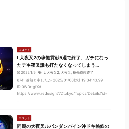
スロット
L犬夜叉2の稼働貢献5週で終了、ガチになっ
たデキ夜叉誰も打たなくなってしまう…
2025/1/9
L 犬夜叉2
,
犬夜叉
,
稼働貢献終了
874: 激熱と申したか 2025/01/08(水) 19:34:43.99
ID:0WDrtgfXd
https://www.redesign777.tokyo/Topics/Details?id=
...
スロット
同期の犬夜叉ルパンダンバイン沖ドキ桃鉄の