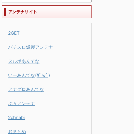
アンテナサイト
2GET
パチスロ爆裂アンテナ
ヌルポあんてな
いーあんてな(#ﾟｗﾟ)
アナグロあんてな
ぷぅアンテナ
2chnabi
おまとめ