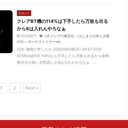
スロット
クレアBT機の114%は下手したら万枚も出る
から6は入れんやろなぁ
2025/9/11
LB クレアの秘宝伝 ～はじまりの扉と太陽
の石～ ボーナストリガーver.
534: 激熱と申したか 2025/09/08(月) 09:57:47.91
ID:5KlubjDV0 114%なら下手したら万枚も出るから余程
客付きの良い大型店しか6は入れんやろなぁ ...
1
2
Next »