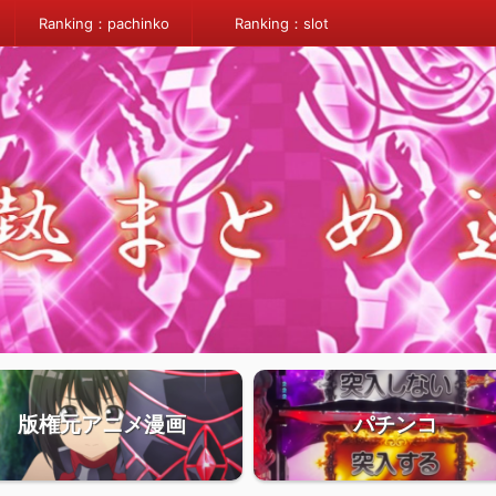
Ranking：pachinko
Ranking：slot
版権元アニメ漫画
パチンコ