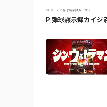
HOME
>
P 弾球黙示録カイジ沼5
P 弾球黙示録カイジ