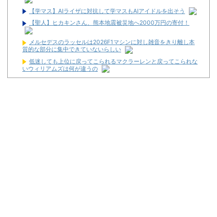
【学マス】AIライザに対抗して学マスもAIアイドルを出そう
【聖人】ヒカキンさん、熊本地震被災地へ2000万円の寄付！
メルセデスのラッセルは2026F1マシンに対し雑音をきり離し本
質的な部分に集中できていないらしい
低迷しても上位に戻ってこられるマクラーレンと戻ってこられな
いウィリアムズは何が違うの
秋田県職員さん、会見をバスローブ＆喫煙スタイルで対応してし
まい大炎上ｗ
小学生の段階で人生を確定させるドイツ式の制度、「バカを振い
落せるから合理的だ」と自惚れていた結果……
ワイが明日3万で勝負するべきスロット
【新台】サンセイ「L牙狼 闇を照らす者」スペック詳細！ATは平
均740枚が82.6％ループ！
【新台】山佐「LゼーガペインETR」発売告知画像が公開！
【噂】ユニバ「Lバジリスク4」導入は12月以降！？
【噂】オーイズミ「Lアカマター」近々にも動きあり！？