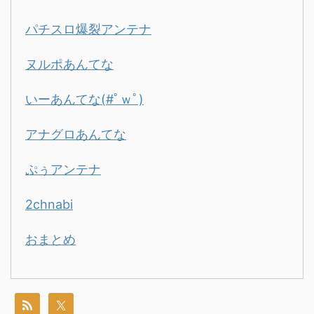
パチスロ爆裂アンテナ
ヌルポあんてな
いーあんてな(#ﾟｗﾟ)
アナグロあんてな
ぷぅアンテナ
2chnabi
おまとめ