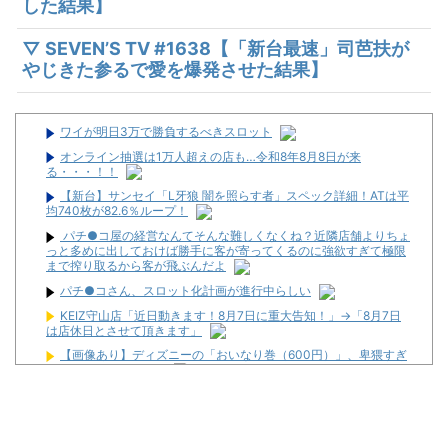
した結果】
▽ SEVEN’S TV #1638【「新台最速」司芭扶が
やじきた参るで愛を爆発させた結果】
ワイが明日3万で勝負するべきスロット
オンライン抽選は1万人超えの店も…令和8年8月8日が来
る・・・！！
【新台】サンセイ「L牙狼 闇を照らす者」スペック詳細！ATは平
均740枚が82.6％ループ！
パチ●コ屋の経営なんてそんな難しくなくね？近隣店舗よりちょ
っと多めに出しておけば勝手に客が寄ってくるのに強欲すぎて極限
まで搾り取るから客が飛ぶんだよ
パチ●コさん、スロット化計画が進行中らしい
KEIZ守山店「近日動きます！8月7日に重大告知！」→「8月7日
は店休日とさせて頂きます」
【画像あり】ディズニーの「おいなり巻（600円）」、卑猥すぎ
て賛否両論ｗｗｗｗｗ
メーカーはデカヘソ8個保留3個返しのミドル機を出せよ！！！！
【全台朝イチ1G当選!?】スロットZENT555が8月7日のハナハナ