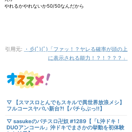
やれるかやれないか50/50なんだから
引用元:
・彡(ﾟ)(ﾟ)「ファッ！？ヤレる確率が頭の上
に表示される能力！？！？？？」
▽ 【スマスロとんでもスキルで異世界放浪メシ】
フルコースヤバい新台?!【パチらぶっ!!】
▽ sasukeのパチスロ卍奴 #1289【「L沖ドキ！
DUOアンコール」沖ドキでまさかの挙動を初体験