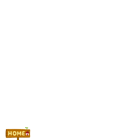
にモーニングを仕込んだらしいｗｗｗｗ
【スマスロとんでもスキルで異世界放浪メシ】フルコースヤバい
新台?!【パチらぶっ!!】
武豊騎手、若手騎手の捲りについて言及
ワイが明日3万で勝負するべきスロット
Powered by livedoor 相互RSS