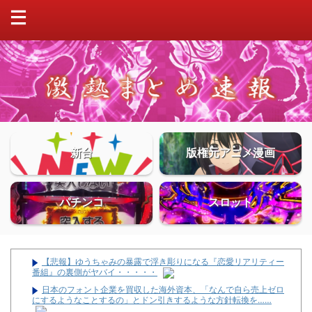
新台
版権元アニメ漫画
パチンコ
スロット
【悲報】ゆうちゃみの暴露で浮き彫りになる『恋愛リアリティー
番組』の裏側がヤバイ・・・・・
日本のフォント企業を買収した海外資本、「なんで自ら売上ゼロ
にするようなことするの」とドン引きするような方針転換を……