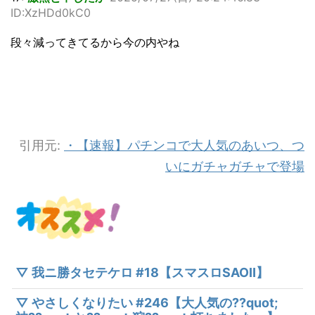
ID:XzHDd0kC0
段々減ってきてるから今の内やね
引用元:
・【速報】パチンコで大人気のあいつ、つ
いにガチャガチャで登場
▽ 我ニ勝タセテケロ #18【スマスロSAOⅡ】
▽ やさしくなりたい #246【大人気の??quot;