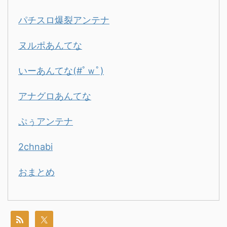
パチスロ爆裂アンテナ
ヌルポあんてな
いーあんてな(#ﾟｗﾟ)
アナグロあんてな
ぷぅアンテナ
2chnabi
おまとめ