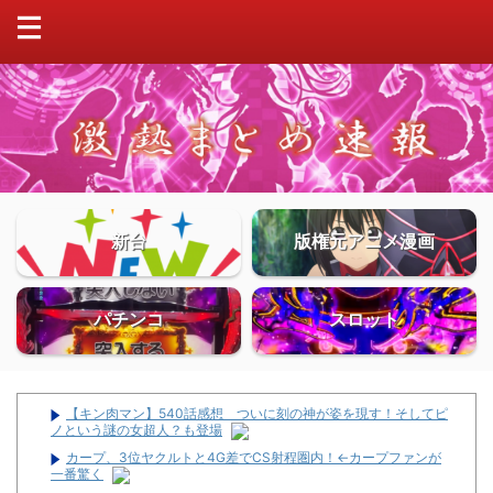
新台
版権元アニメ漫画
パチンコ
スロット
【キン肉マン】540話感想 ついに刻の神が姿を現す！そしてピ
ノという謎の女超人？も登場
カープ、3位ヤクルトと4G差でCS射程圏内！←カープファンが
一番驚く