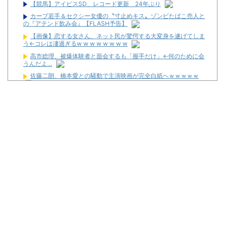
【競馬】アイビスSD、レコード更新 24年ぶり
カープ若手＆セクシー女優の〝寸止めキス〟ゾンビたばこ売人と
の『アテンド飲み会』【FLASH予告】
【画像】恋する女さん、ネット民が驚愕する大変身を遂げてしま
う←コレは凄過ぎるw w w w w w w w
高市総理、被爆体験者と面会するも「握手だけ」←何のために会
うんだよ…
佐藤二朗、橋本愛との騒動で主演映画が完全白紙へｗｗｗｗｗ
イーロン・マスク「中国のロボットはデタラメで遠隔操作してる
だけ」
パチンコ大勝利ワイ、高級とんかつ食べに来る
パチ屋無くせば犯罪減るのにね
初めて打ったスロットなに？
ワイ生活保護、2スロを打つ金すら無くて咽び泣く
隣で万枚出してるやつが作業感が凄いのか面倒くさそうに打って
た