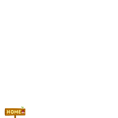
にモーニングを仕込んだらしいｗｗｗｗ
「宝くじの1番賢い買い方」←これ
パチンコ大勝利ワイ、高級とんかつ食べに来る
Powered by livedoor 相互RSS