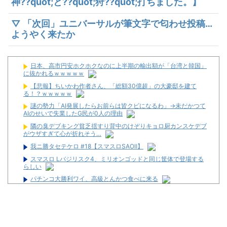
神??quot;と??quot;狩??quot;打ちました。】
▽ 「次回」ユニバーサルが筆文字で匂わせ投稿…
ようやく来たか
日本、高市円安ホクホクなのに上半期の輸出額が「台湾と韓国」
に抜かれるｗｗｗｗｗ
【悲報】ちいかわ作者さん、「総額30億超」の大豪邸を建て
る！？ｗｗｗｗｗ
謎の勢力「AI発展したらお前らは皆クビになるわ」→未だかつて
AIのせいで失業したG民が0人の理由
隣の臭デブキング貧乏揺すり背中のけぞりキョロ厨カンスケデブ
がウザすぎて心が折れそう…
我ニ勝タセテケロ #18【スマスロSAOⅡ】
スマスロ Lバジリスク4、ミリオンゴッドと同じ筐体で登場する
らしい
パチンコ大勝利ワイ、高級とんかつ食べに来る
隣の臭デブキング貧乏揺すり背中のけぞりキョロ厨カンスケデブ
がウザすぎて心が折れそう…
パチ●コさん、スロット化計画が進行中らしい
【全台朝イチ1G当選!?】スロットZENT555が8月7日のハナハナ