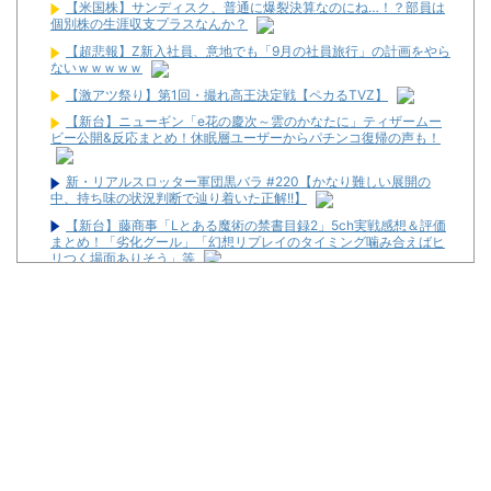
【米国株】サンディスク、普通に爆裂決算なのにね…！？部員は
個別株の生涯収支プラスなんか？
【超悲報】Z新入社員、意地でも「9月の社員旅行」の計画をやら
ないｗｗｗｗｗ
【激アツ祭り】第1回・撮れ高王決定戦【ペカるTVZ】
【新台】ニューギン「e花の慶次～雲のかなたに」ティザームー
ビー公開&反応まとめ！休眠層ユーザーからパチンコ復帰の声も！
新・リアルスロッター軍団黒バラ #220【かなり難しい展開の
中、持ち味の状況判断で辿り着いた正解!!】
【新台】藤商事「Lとある魔術の禁書目録2」5ch実戦感想＆評価
まとめ！「劣化グール」「幻想リプレイのタイミング噛み合えばヒ
リつく場面ありそう」等
KEIZ守山店「近日動きます！8月7日に重大告知！」→「8月7日
は店休日とさせて頂きます」
News】ユニバ「L/バジリスクⅣXB」、北電子「Lライザのアト
リエKD」「Sゴーゴージャグラー4KT」などが検定通過！
不便だった時のほうが競馬が楽しかった
【悲報】パチ●コの本場、名古屋のスロットハイエナがマジのガ
チでやばいwwwwwwwwwww
【悲報】競馬場に来たワイ、16:20以降現金発売してなくてガチ
ギレ
【新台】藤商事「Lとある魔術の禁書目録2」5ch実戦感想＆評価