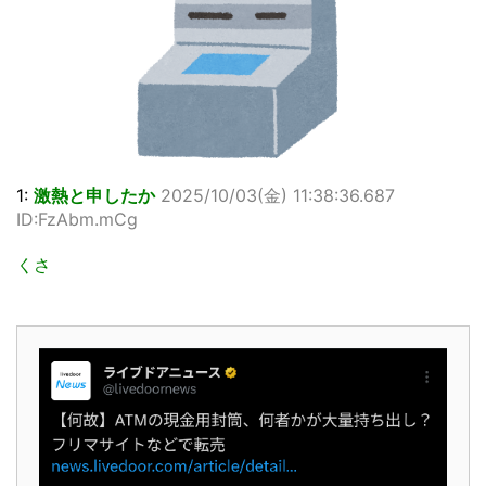
1:
激熱と申したか
2025/10/03(金) 11:38:36.687
ID:FzAbm.mCg
くさ