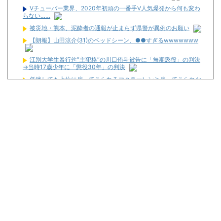
Vチューバー業界、2020年初頭の一番手V人気爆発から何も変わ
らない……
被災地・熊本、泥酔者の通報が止まらず県警が異例のお願い
【朗報】山田涼介(31)のベッドシーン、●●すぎるwwwwwww
江別大学生暴行ﾀﾋ″主犯格″の川口侑斗被告に「無期懲役」の判決
→当時17歳少年に「懲役30年」の判決
低迷しても上位に戻ってこられるマクラーレンと戻ってこられな
いウィリアムズは何が違うの
【新台】藤商事「Lとある魔術の禁書目録2」5ch実戦感想＆評価
まとめ！「劣化グール」「幻想リプレイのタイミング噛み合えばヒ
リつく場面ありそう」等
News】ユニバ「L/バジリスクⅣXB」、北電子「Lライザのアト
リエKD」「Sゴーゴージャグラー4KT」などが検定通過！
パチンカスが遠隔だのホルコンだの言うからホールは客を舐める
し釘も開けないんだよな
【新台】ユニバ「Lやじきた道中記参る！」5ch実戦感想＆評価ま
とめ！「ATはそこそこやじきたしてる気がする」「過去作と変わり
映えしない」等
L革命機ヴァルヴレイヴ2のスマホアプリが配信スタート！