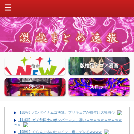
新台
版権元アニメ漫画
パチンコ
スロット
【悲報】バンダイナムコ決算、プリキュアが前年比大幅減少
【動画】ガチ勢同士のボンバーマン、凄いｗｗｗｗｗｗｗｗｗｗ
ｗｗ
【朗報】ぐらんぶるのヒロイン、遂にデレるwwww