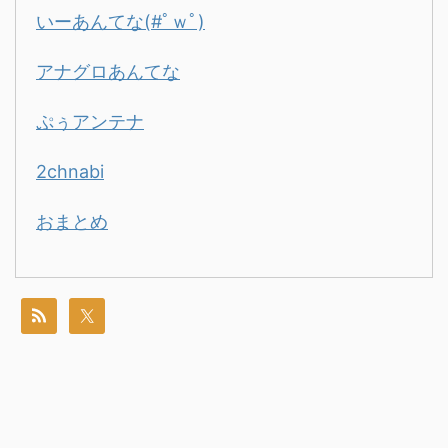
いーあんてな(#ﾟｗﾟ)
アナグロあんてな
ぷぅアンテナ
2chnabi
おまとめ