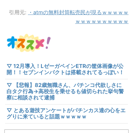
引用元:
・atmの無料封筒転売民が現るｗｗｗｗｗ
ｗｗｗｗｗｗｗｗｗｗ
▽ 12月導入！LゼーガペインETRの筐体画像が公
開！！セブンインパクトは搭載されてるっぽい！
▽ 【悲報】82歳無職さん、パチンコ代欲しさに
白タク行為→高校生を乗せるも値切られた挙句警
察に相談されて逮捕
▽ とある遊技アンケートがパチンカス達の心をエ
グりに来ていると話題ｗｗｗｗｗ