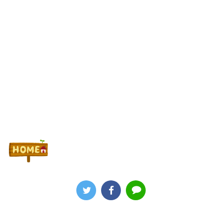
まとめ！「劣化グール」「幻想リプレイのタイミング噛み合えばヒ
リつく場面ありそう」等
Powered by livedoor 相互RSS