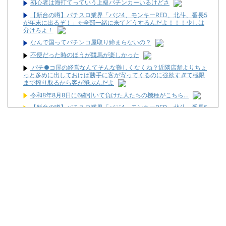
初心者は海打てっていう上級パチンカーいるけどさ
【新台の噂】パチスロ業界「バジ4、モンキーRED、北斗、番長5
が年末に出るぞ！」←全部一緒に来てどうするんだよ！！！少しは
分けろよ！
なんで国ってパチンコ屋取り締まらないの？
不便だった時のほうが競馬が楽しかった
パチ●コ屋の経営なんてそんな難しくなくね？近隣店舗よりちょ
っと多めに出しておけば勝手に客が寄ってくるのに強欲すぎて極限
まで搾り取るから客が飛ぶんだよ
令和8年8月8日に6確引いて負けた人たちの機種がこちら…
【新台の噂】パチスロ業界「バジ4、モンキーRED、北斗、番長5
が年末に出るぞ！」←全部一緒に来てどうするんだよ！！！少しは
分けろよ！
【悲報】親「うちの子にはゲームは買い与えません。本だけで十
分」→結果
隣が着席して音量上げ始めた時は渾身の「マジか…」が出るよね
黄昏☆びんびん物語 #238【波乱万丈の１対３バトル】
【新台】大都「パチスロVivy -Fluorite Eye's Song-」一部スペッ
ク情報！初当たり確率は1/276～1/210！