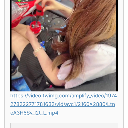
https://video.twimg.com/amplify_video/1974
278222771781632/vid/avc1/2160x2880/Ltn
eA3H6Sv_l2t_L.mp4