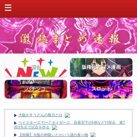
新台
版権元アニメ漫画
パチンコ
スロット
大阪かすうどんの魅力とは
ベイスターズ 11ー7 タイガース 筒香宮下のHRなど11得点 東7
回3失点で試合を作る
【画像】大阪の肉吸いとかいう謎の食べ物