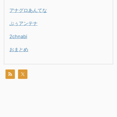
アナグロあんてな
ぷぅアンテナ
2chnabi
おまとめ