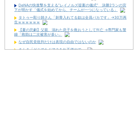
DeNAの快進撃を支える”レイノルズ提案の儀式” 決勝2ランの宮
下が明かす「儀式を始めてから、チームが一つになっている」
タトゥー彫り師さん「刺青入れてる奴は全員バカです」→30万再
生ｗｗｗｗｗｗ
【夏の悲劇】父親、溺れた息子を救おうとしてﾀﾋ亡 →専門家も警
鐘「救助は二次被害が多い」
なぜ自民党批判だけは表現の自由ではないのか
さんま「どこでもドア？あれ不便やで」
【新台】大都「パチスロVivy -Fluorite Eye's Song-」一部スペッ
ク情報！初当たり確率は1/276～1/210！
初心者は海打てっていう上級パチンカーいるけどさ
なんで国ってパチンコ屋取り締まらないの？
パチンコ完全に引退する方法
パチンカス「エアコン節約で涼しいパチ屋いく」←これ
Powered by livedoor 相互RSS