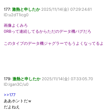
177:
激熱と申したか
2025/11/14(金) 07:29:24.61
ID:u2dT1icg0
画像よくみろ
0RBって連続してるからただのデータ機バグだろ
このタイプのデータ機ジャグラーでもうよくなってるよ
179:
激熱と申したか
2025/11/14(金) 07:33:05.70
ID:igan3C/u0
>>177
ああホントだｗ
だよねえ