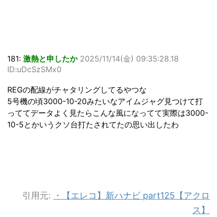
181:
激熱と申したか
2025/11/14(金) 09:35:28.18
ID:uDcSzSMx0
REGの配線がチャタリングしてるやつな
5号機の頃3000-10-20みたいなアイムジャグ見つけて打
っててデータよく見たらこんな風になってて実際は3000-
10-5とかいうクソ台打たされてたの思い出したわ
引用元:
・【エレコ】新ハナビ part125【アクロ
ス】