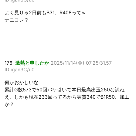
よく見りゃ2日前もB31、R408ってｗ
ナニコレ？
176:
激熱と申したか
2025/11/14(金) 07:25:31.57
ID:igan3C/u0
何かおかしいな
累計G数573で50回バケ引いて本日最高出玉250な訳ね
え、しかも現在233回ってるから実質340でB1R50、加工
か？