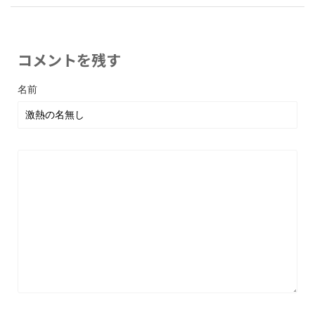
コメントを残す
名前