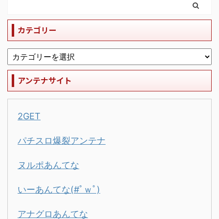
カテゴリー
アンテナサイト
2GET
パチスロ爆裂アンテナ
ヌルポあんてな
いーあんてな(#ﾟｗﾟ)
アナグロあんてな