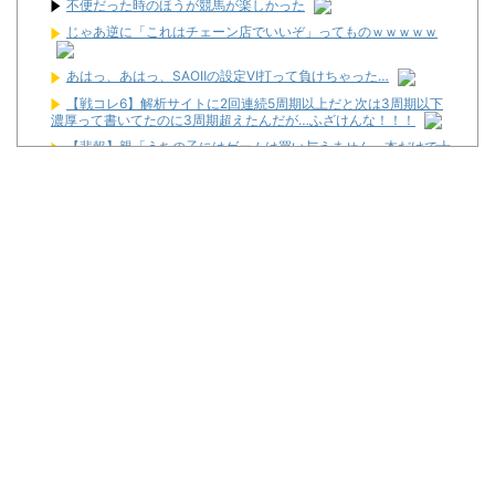
不便だった時のほうが競馬が楽しかった
じゃあ逆に「これはチェーン店でいいぞ」ってものｗｗｗｗｗ
あはっ、あはっ、SAOⅡの設定Ⅵ打って負けちゃった…
【戦コレ6】解析サイトに2回連続5周期以上だと次は3周期以下
濃厚って書いてたのに3周期超えたんだが…ふざけんな！！！
【悲報】親「うちの子にはゲームは買い与えません。本だけで十
分」→結果
黄昏☆びんびん物語 #238【波乱万丈の１対３バトル】
マイホ、景品が1000円区切りになって終わる…
日本競馬歴代最低の実況
初心者は海打てっていう上級パチンカーいるけどさ
Powered by livedoor 相互RSS