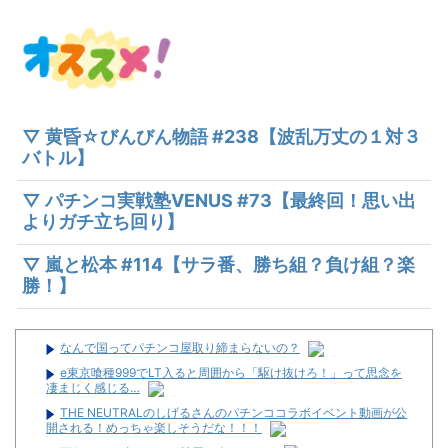
▽ 黄昏☆びんびん物語 #238【波乱万丈の１対３
バトル】
▽ パチンコ実戦塾VENUS #73【最終回！思い出
よりガチ立ち回り】
▽ 嵐と松本 #114【サラ番、勝ち組？負け組？楽
勝！】
なんで国ってパチンコ屋取り締まらないの？
e東京喰種999でLT入ると周囲から「駆け抜けろ！」って思念を
凄まじく感じる…
THE NEUTRALのしげるさんのパチンココラボイベント動画が公
開される！めっちゃ楽しそうだな！！！