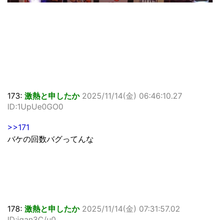
173:
激熱と申したか
2025/11/14(金) 06:46:10.27
ID:1UpUe0GO0
>>171
バケの回数バグってんな
178:
激熱と申したか
2025/11/14(金) 07:31:57.02
ID:igan3C/u0