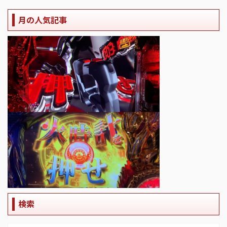
月の人気記事
検索