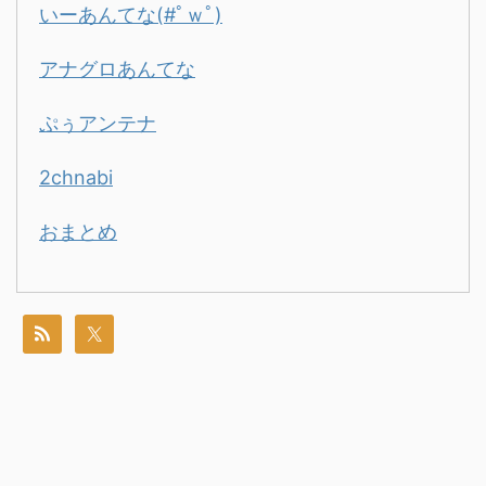
いーあんてな(#ﾟｗﾟ)
アナグロあんてな
ぷぅアンテナ
2chnabi
おまとめ