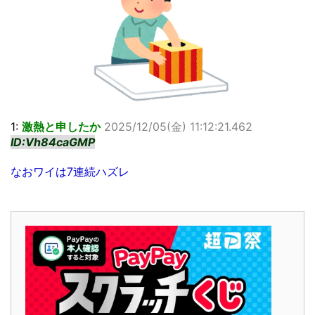
1:
激熱と申したか
2025/12/05(金) 11:12:21.462
ID:Vh84caGMP
なおワイは7連続ハズレ