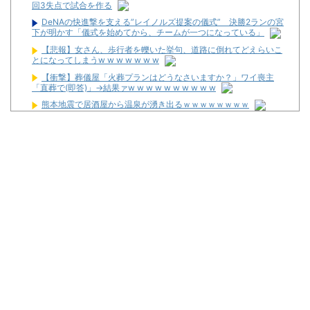
回3失点で試合を作る
DeNAの快進撃を支える”レイノルズ提案の儀式” 決勝2ランの宮
下が明かす「儀式を始めてから、チームが一つになっている」
【悲報】女さん、歩行者を轢いた挙句、道路に倒れてどえらいこ
とになってしまうw w w w w w w
【衝撃】葬儀屋「火葬プランはどうなさいますか？」ワイ喪主
「直葬で(即答)」→結果ァw w w w w w w w w w
熊本地震で居酒屋から温泉が湧き出るｗｗｗｗｗｗｗｗ
【画像】このLINEでなんで女が怒ってるのか分かんない奴はモテ
ない奴確定らしい←お前らは勿論わかるよな？？？？？？？
なんで国ってパチンコ屋取り締まらないの？
パチンコ完全に引退する方法
パチンカス「エアコン節約で涼しいパチ屋いく」←これ
初めてパチンコ行くんだけどなんか気をつけることある？
4ヶ月半パチンコやめてるんだけど昨日から体がダルくてパチン
コ打ちたい