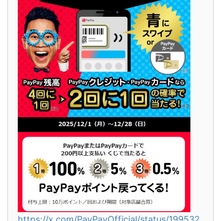
https://x.com/PayPayOfficial/status/199532