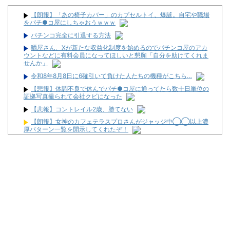
【朗報】「あの椅子カバー」のカプセルトイ、爆誕。自宅や職場
をパチ●コ屋にしちゃおうｗｗｗ
パチンコ完全に引退する方法
晒屋さん、Xが新たな収益化制度を始めるのでパチンコ屋のアカ
ウントなどに有料会員になってほしいと懇願「自分を助けてくれま
せんか」
令和8年8月8日に6確引いて負けた人たちの機種がこちら…
【悲報】体調不良で休んでパチ●コ屋に通ってたら数十日単位の
証拠写真撮られて会社クビになった
【悲報】コントレイル2歳、勝てない
【朗報】女神のカフェテラスプロさんがジャッジ中◯◯以上濃
厚パターン一覧を開示してくれたぞ！
株で1000万利確した
【ギャンブル依存症】東京喰種999に脳を焼かれた男の末路【ペ
カるTVZ】
晒屋さん、Xが新たな収益化制度を始めるのでパチンコ屋のアカ
ウントなどに有料会員になってほしいと懇願「自分を助けてくれま
せんか」
パチンコ実戦塾VENUS #73【最終回！思い出よりガチ立ち回
り】
なんで国ってパチンコ屋取り締まらないの？