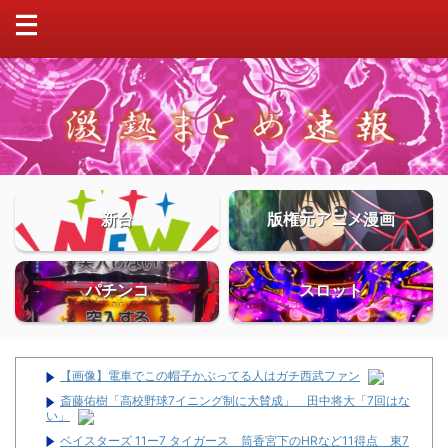
新台
版権元アニメ漫画
パチンコ
スロット
【画像】電車でこの帽子かぶってる人はガチ西武ファン
斎藤佑樹「高校野球7イニング制に大賛成」 田中将大「7回はな
い」
ベイスターズ 11ー7 タイガース 筒香宮下のHRなど11得点 東7