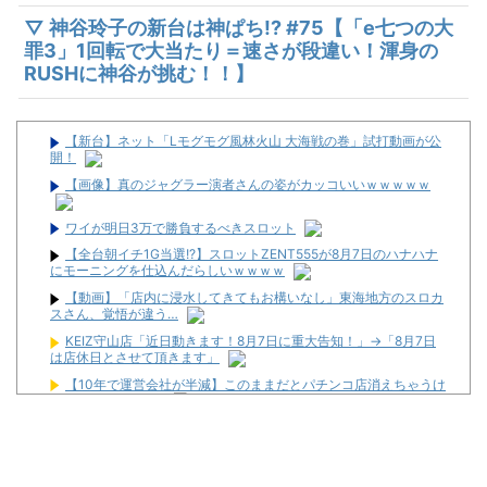
▽ 神谷玲子の新台は神ぱち!? #75【「e七つの大
罪3」1回転で大当たり＝速さが段違い！渾身の
RUSHに神谷が挑む！！】
【新台】ネット「Lモグモグ風林火山 大海戦の巻」試打動画が公
開！
【画像】真のジャグラー演者さんの姿がカッコいいｗｗｗｗｗ
ワイが明日3万で勝負するべきスロット
【全台朝イチ1G当選!?】スロットZENT555が8月7日のハナハナ
にモーニングを仕込んだらしいｗｗｗｗ
【動画】「店内に浸水してきてもお構いなし」東海地方のスロカ
スさん、覚悟が違う…
KEIZ守山店「近日動きます！8月7日に重大告知！」→「8月7日
は店休日とさせて頂きます」
【10年で運営会社が半減】このままだとパチンコ店消えちゃうけ
ど…それでいいの？
【悲報】ラッパーさん、札束披露するもネット民から「新社会人
の初ボーナスくらいしかない」と笑われる
【おんＪ株式投資部】爆裂決算で任天堂復活ッッ！？