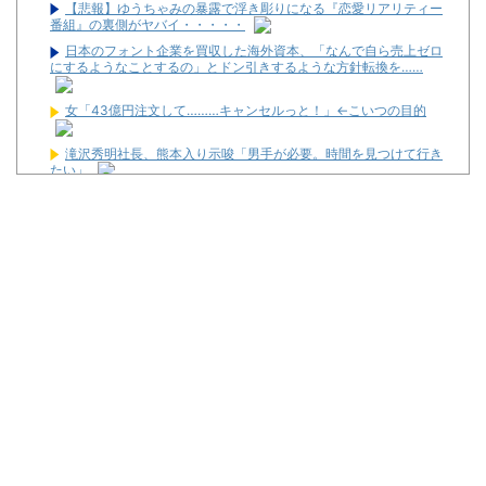
【悲報】ゆうちゃみの暴露で浮き彫りになる『恋愛リアリティー
番組』の裏側がヤバイ・・・・・
日本のフォント企業を買収した海外資本、「なんで自ら売上ゼロ
にするようなことするの」とドン引きするような方針転換を……
女「43億円注文して………キャンセルっと！」←こいつの目的
滝沢秀明社長、熊本入り示唆「男手が必要。時間を見つけて行き
たい」
【動画】手術中に熊本地震直撃やばすぎる
【驚愕】マチアプで会った外国人からまさかの『こう』言われた
んやがこれワイ詰みか？？？？？？？
【噂】サミー「e推しの子」導入は2027年以降か！？
【新台】ネット「Lモグモグ風林火山 大海戦の巻」試打動画が公
開！
ワイが明日3万で勝負するべきスロット
【新台】サンセイ「L牙狼 闇を照らす者」スペック詳細！ATは平
均740枚が82.6％ループ！
【新台】山佐「LゼーガペインETR」発売告知画像が公開！