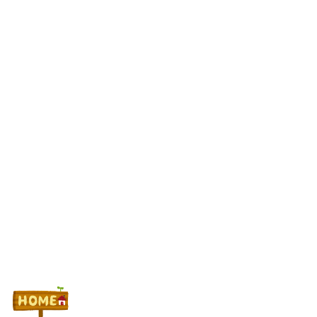
スマスロSAO2のガラス、粉々になってしまう…役物が近いのが
原因！？
【悲報】競馬場に来たワイ、16:20以降現金発売してなくてガチ
ギレ
【噂】サミー「e推しの子」導入は2027年以降か！？
Powered by livedoor 相互RSS