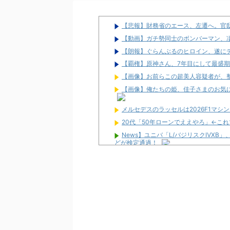
【悲報】財務省のエース、左遷へ。官
【動画】ガチ勢同士のボンバーマン、
【朗報】ぐらんぶるのヒロイン、遂にデ
【覇権】原神さん、7年目にして最盛
【画像】お前らこの超美人容疑者が、整形か
【画像】俺たちの姫、佳子さまのお気に入り
メルセデスのラッセルは2026F1マ
20代「50年ローンでええやろ」←こ
News】ユニバ「L/バジリスクⅣXB
どが検定通過！
パチンカスが遠隔だのホルコンだの言
【新台】ユニバ「Lやじきた道中記参る
がする」「過去作と変わり映えしない」
L革命機ヴァルヴレイヴ2のスマホアプ
「m HOLD’EM 西宮」が8月12日オー