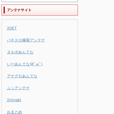
アンテナサイト
2GET
パチスロ爆裂アンテナ
ヌルポあんてな
いーあんてな(#ﾟｗﾟ)
アナグロあんてな
ぷぅアンテナ
2chnabi
おまとめ