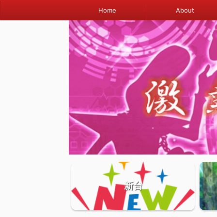
Home
About
新台