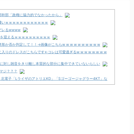
邸幹部「政権に協力的でなかったから」
凄いｗｗｗｗｗｗｗｗｗｗｗｗ
レるwwww
期を迎えるｗｗｗｗｗｗｗｗｗｗ
否か判定して！！→画像がこちらw w w w w w w w w w
のドレスがこちらです←コレは可愛過ぎるw w w w w w w w
シンに対し雑音をきり離し本質的な部分に集中できていないらしい
れマジ？？？
」、北電子「LライザのアトリエKD」「Sゴーゴージャグラー4KT」な
うからホールは客を舐めるし釘も開けないんだよな
！」5ch実戦感想＆評価まとめ！「ATはそこそこやじきたしてる気
等
リが配信スタート！
プン！