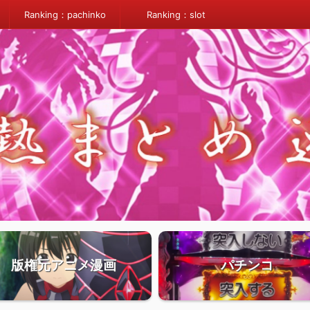
Ranking：pachinko
Ranking：slot
版権元アニメ漫画
パチンコ