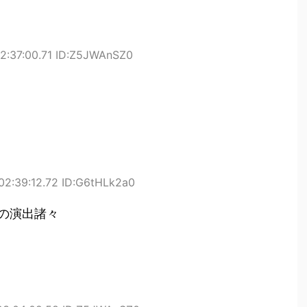
02:37:00.71 ID:Z5JWAnSZ0
 02:39:12.72 ID:G6tHLk2a0
の演出諸々