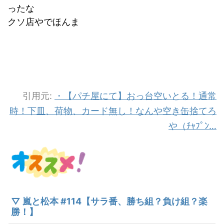
ったな
クソ店やでほんま
引用元:
・【パチ屋にて】おっ台空いとる！通常
時！下皿、荷物、カード無し！なんや空き缶捨てろ
や（ﾁｬﾌﾟﾝ…
▽ 嵐と松本 #114【サラ番、勝ち組？負け組？楽
勝！】