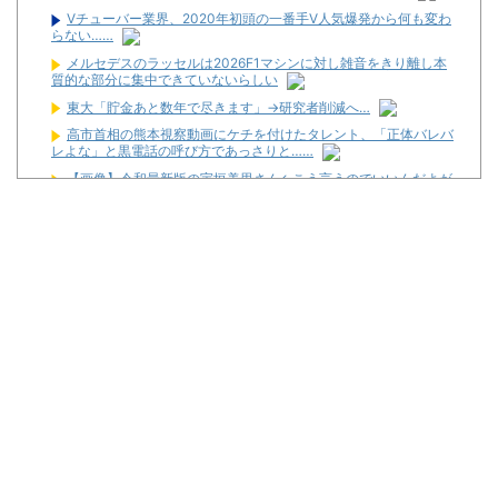
Vチューバー業界、2020年初頭の一番手V人気爆発から何も変わ
らない……
メルセデスのラッセルは2026F1マシンに対し雑音をきり離し本
質的な部分に集中できていないらしい
東大「貯金あと数年で尽きます」→研究者削減へ…
高市首相の熊本視察動画にケチを付けたタレント、「正体バレバ
レよな」と黒電話の呼び方であっさりと……
【画像】令和最新版の宇垣美里さん←こう言うのでいいんだよが
目一杯詰まってると話題にw w w w w w w w w
【噂】オーイズミ「Lアカマター」近々にも動きあり！？
【新台】三洋「L邪神ちゃんドロップキック」5ch実戦感想＆評価
まとめ！「吸い込み爆速で出玉伸びないSAO2」「AT当てても50G
以内に1/200か1/500引かないと話にならない」等
三共が「釘玉夏祭り」を渋谷で開催！期間は8月29日～9月6日ま
で！
【新台】藤商事「Lとある魔術の禁書目録2」5ch実戦感想＆評価
まとめ！「劣化グール」「幻想リプレイのタイミング噛み合えばヒ
リつく場面ありそう」等
News】ユニバ「L/バジリスクⅣXB」、北電子「Lライザのアト
リエKD」「Sゴーゴージャグラー4KT」などが検定通過！