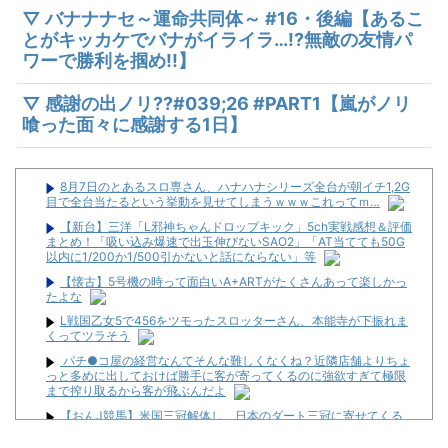
▽ バナナナセ～運命共同体～ #16・後編【あるこ
とがキッカケでバナがイライラ…!?無敵の友情パ
ワーで勝利を掴め!!】
▽ 感謝の出ノリ??#039;26 #PART1【嵐がノリ
喰った面々に感謝する1日】
8月7日のとあるスロ専さん、ハナハナシリーズ全台が朝イチ1,2G
目で全台当たるという挙動を見せてしまうｗｗｗこれってｍ…
【新台】三洋「L邪神ちゃんドロップキック」5ch実戦感想＆評価
まとめ！「吸い込み爆速で出玉伸びないSAO2」「AT当てても50G
以内に1/200か1/500引かないと話にならない」等
【懐古】5号機の時って面白いA+ARTがたくさんあって楽しかっ
たよな
L戦国乙女5で456をツモったスロッターさん、本能寺が下振れま
くってツラそう
パチ●コ屋の経営なんてそんな難しくなくね？近隣店舗よりちょ
っと多めに出しておけば勝手に客が寄ってくるのに強欲すぎて極限
まで搾り取るから客が飛ぶんだよ
【おんJ競馬】米国三冠解体し、日本のダート三冠に寄せてくる