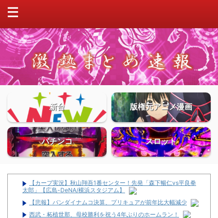
新台
版権元アニメ漫画
パチンコ
スロット
【カープ実況】秋山翔吾1番センター！先発「森下暢仁vs平良拳
太郎」【広島-DeNA/横浜スタジアム】
【悲報】バンダイナムコ決算、プリキュアが前年比大幅減少
西武・柘植世那、母校勝利を祝う4年ぶりのホームラン！