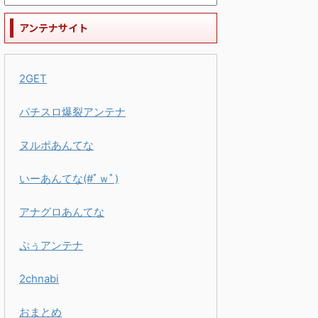
アンテナサイト
2GET
パチスロ爆裂アンテナ
ヌルポあんてな
いーあんてな(#ﾟｗﾟ)
アナグロあんてな
ぷぅアンテナ
2chnabi
おまとめ