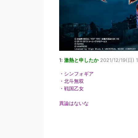
1:
激熱と申したか
2021/12/19(日) 
・シンフォギア
・北斗無双
・戦国乙女
異論はないな