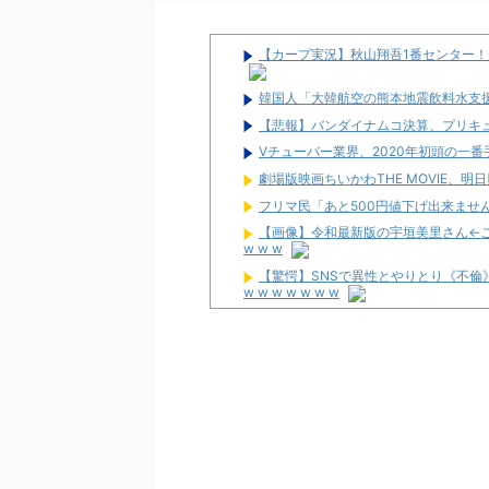
【カープ実況】秋山翔吾1番センター！先
韓国人「大韓航空の熊本地震飲料水支
【悲報】バンダイナムコ決算、プリキ
Vチューバー業界、2020年初頭の一
劇場版映画ちいかわTHE MOVIE、
フリマ民「あと500円値下げ出来ません
【画像】令和最新版の宇垣美里さん←こう
w w w
【驚愕】SNSで異性とやりとり《不倫
w w w w w w w
【噂】オーイズミ「Lアカマター」近
【新台】三洋「L邪神ちゃんドロップキ
SAO2」「AT当てても50G以内に1/20
三共が「釘玉夏祭り」を渋谷で開催！期
【新台】藤商事「Lとある魔術の禁書目
のタイミング噛み合えばヒリつく場面あ
News】ユニバ「L/バジリスクⅣXB
どが検定通過！