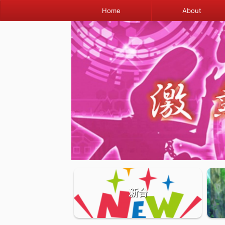
Home
About
新台