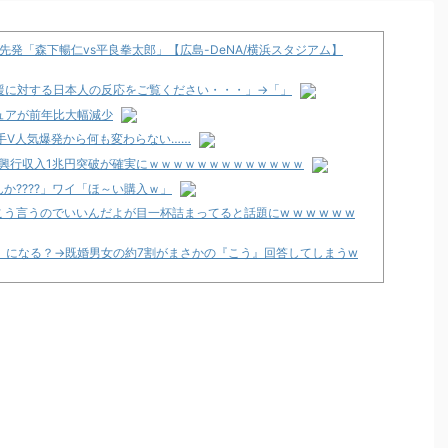
発「森下暢仁vs平良拳太郎」【広島-DeNA/横浜スタジアム】
援に対する日本人の反応をご覧ください・・・」→「」
ュアが前年比大幅減少
番手V人気爆発から何も変わらない……
明日興行収入1兆円突破が確実にｗｗｗｗｗｗｗｗｗｗｗｗｗ
か????」ワイ「ほ～い購入ｗ」
言うのでいいんだよが目一杯詰まってると話題にw w w w w w
》になる？→既婚男女の約7割がまさかの『こう』回答してしまうw
々にも動きあり！？
ック」5ch実戦感想＆評価まとめ！「吸い込み爆速で出玉伸びない
0か1/500引かないと話にならない」等
間は8月29日～9月6日まで！
録2」5ch実戦感想＆評価まとめ！「劣化グール」「幻想リプレイ
りそう」等
」、北電子「LライザのアトリエKD」「Sゴーゴージャグラー4KT」な