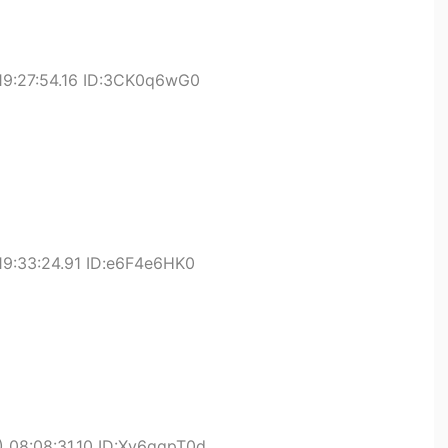
19:27:54.16 ID:3CK0q6wG0
19:33:24.91 ID:e6F4e6HK0
 08:08:31.10 ID:Xv6gqpT0d