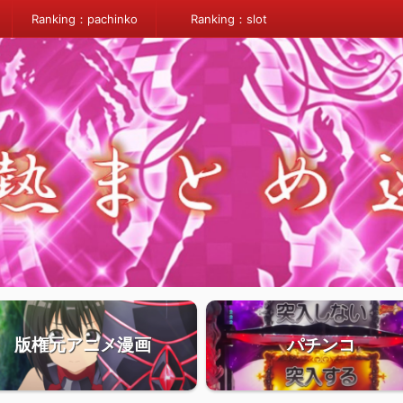
Ranking：pachinko
Ranking：slot
版権元アニメ漫画
パチンコ