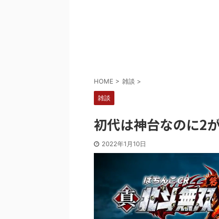
Powered by livedoor 相互RSS
HOME
>
雑談
>
雑談
初代は神台なのに2
2022年1月10日