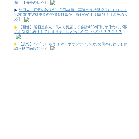
鐘！【海外の反応】
外国人「狂気の沙汰だ」FIFA会長、再選の支持見返りにモロッコ
へ2030年W杯決勝の開催を打診か！海外から批判殺到！【海外の反
応】
【画像】居酒屋さん、6人で長居して会計4939円しか使わない客
にお気持ち表明してしまう←コレどっちが悪いんや？？？？？？
【悲報】へずまりゅう（35）ボランティアのため熊本に行くも体
調不良で病院に行く
イーロン・マスク「中国のロボットはデタラメで遠隔操作してる
だけ」
海外「日本は戦勝国なんだよ」 戦後の日本人の特別な生き様に各
国から称賛の声
パチンコ大勝利ワイ、高級とんかつ食べに来る
パチ屋無くせば犯罪減るのにね
初めて打ったスロットなに？
ワイ生活保護、2スロを打つ金すら無くて咽び泣く
隣で万枚出してるやつが作業感が凄いのか面倒くさそうに打って
た