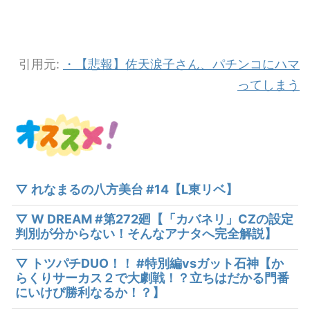
引用元:
・【悲報】佐天涙子さん、パチンコにハマ
ってしまう
▽ れなまるの八方美台 #14【L東リベ】
▽ W DREAM #第272廻【「カバネリ」CZの設定
判別が分からない！そんなアナタへ完全解説】
▽ トツパチDUO！！ #特別編vsガット石神【か
らくりサーカス２で大劇戦！？立ちはだかる門番
にいけぴ勝利なるか！？】