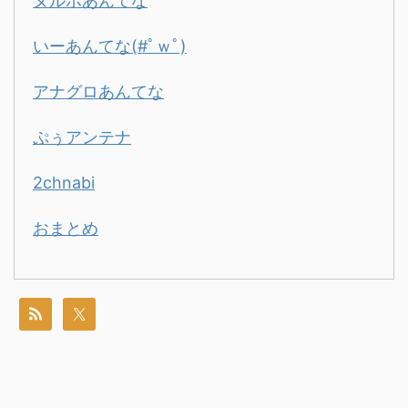
ヌルポあんてな
いーあんてな(#ﾟｗﾟ)
アナグロあんてな
ぷぅアンテナ
2chnabi
おまとめ