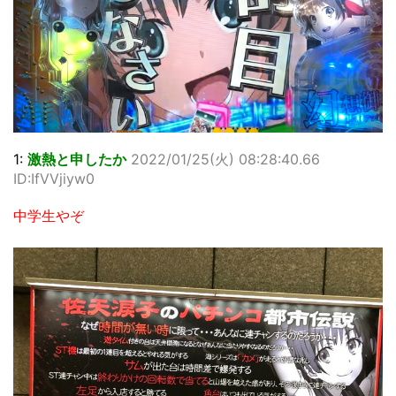
1:
激熱と申したか
2022/01/25(火) 08:28:40.66
ID:IfVVjiyw0
中学生やぞ