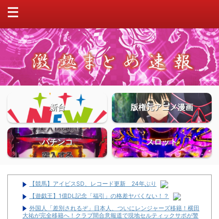
新台
版権元アニメ漫画
パチンコ
スロット
【競馬】アイビスSD、レコード更新 24年ぶり
【遊戯王】1億DL記念「福引」の格差ヤバくない！？
外国人「差別されるぞ」日本人、ついにレンジャーズ移籍！横田
大祐が完全移籍へ！クラブ間合意報道で現地セルティックサポが警