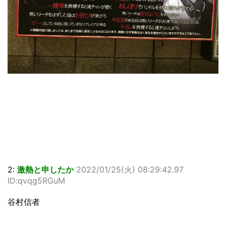
2:
激熱と申したか
2022/01/25(火) 08:29:42.97
ID:qvqg5RGuM
谷村信者