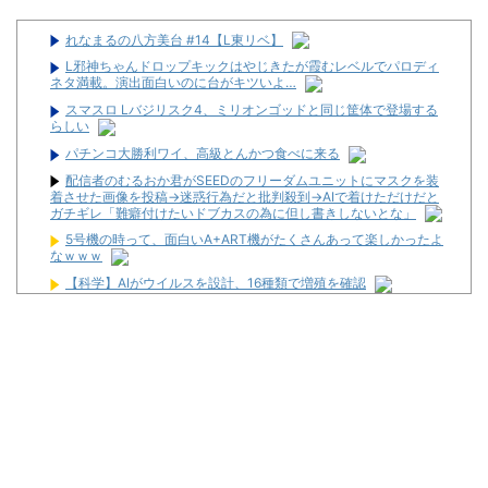
れなまるの八方美台 #14【L東リベ】
L邪神ちゃんドロップキックはやじきたが霞むレベルでパロディ
ネタ満載。演出面白いのに台がキツいよ…
スマスロ Lバジリスク4、ミリオンゴッドと同じ筐体で登場する
らしい
パチンコ大勝利ワイ、高級とんかつ食べに来る
配信者のむるおか君がSEEDのフリーダムユニットにマスクを装
着させた画像を投稿→迷惑行為だと批判殺到→AIで着けただけだと
ガチギレ「難癖付けたいドブカスの為に但し書きしないとな」
5号機の時って、面白いA+ART機がたくさんあって楽しかったよ
なｗｗｗ
【科学】AIがウイルスを設計、16種類で増殖を確認
【画像あり】NASAが開発、着るだけで瞬時に「-15℃冷却」す
る冷感ポンチョ3,980円！
【悲報】ちいかわ作者さん、「総額30億超」の大豪邸を建て
る！？ｗｗｗｗｗ
【全台朝イチ1G当選!?】スロットZENT555が8月7日のハナハナ
にモーニングを仕込んだらしいｗｗｗｗ
「宝くじの1番賢い買い方」←これ
パチンコ大勝利ワイ、高級とんかつ食べに来る