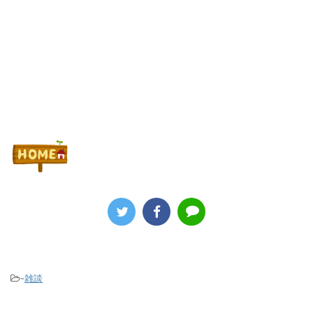
Powered by livedoor 相互RSS
-
雑談