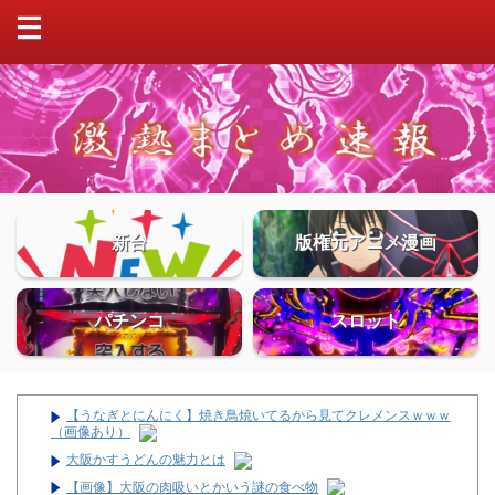
新台
版権元アニメ漫画
パチンコ
スロット
【うなぎとにんにく】焼き鳥焼いてるから見てクレメンスｗｗｗ
（画像あり）
大阪かすうどんの魅力とは
【画像】大阪の肉吸いとかいう謎の食べ物