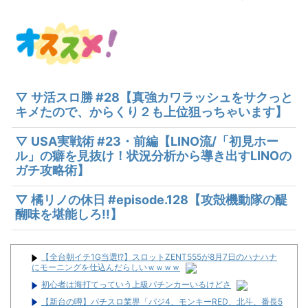
▽ サ活スロ勝 #28【真強カワラッシュをサクっと
キメたので、からくり２も上位狙っちゃいます】
▽ USA実戦術 #23・前編【LINO流/「初見ホー
ル」の癖を見抜け！状況分析から導き出すLINOの
ガチ攻略術】
▽ 橘リノの休日 #episode.128【攻殻機動隊の醍
醐味を堪能しろ!!】
【全台朝イチ1G当選!?】スロットZENT555が8月7日のハナハナ
にモーニングを仕込んだらしいｗｗｗｗ
初心者は海打てっていう上級パチンカーいるけどさ
【新台の噂】パチスロ業界「バジ4、モンキーRED、北斗、番長5