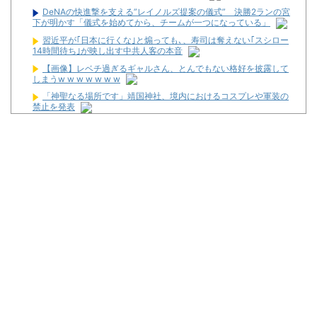
DeNAの快進撃を支える”レイノルズ提案の儀式” 決勝2ランの宮
下が明かす「儀式を始めてから、チームが一つになっている」
習近平が｢日本に行くな｣と煽っても､、寿司は奪えない｢スシロー
14時間待ち｣が映し出す中共人客の本音
【画像】レベチ過ぎるギャルさん、とんでもない格好を披露して
しまうw w w w w w w
「神聖なる場所です」靖国神社、境内におけるコスプレや軍装の
禁止を発表
なぜ自民党批判だけは表現の自由ではないのか
松平健さんがアミューズグループの公式アンバサダーに就任！
【新台】大都「パチスロVivy -Fluorite Eye's Song-」一部スペッ
ク情報！初当たり確率は1/276～1/210！
初心者は海打てっていう上級パチンカーいるけどさ
なんで国ってパチンコ屋取り締まらないの？
パチンコ完全に引退する方法