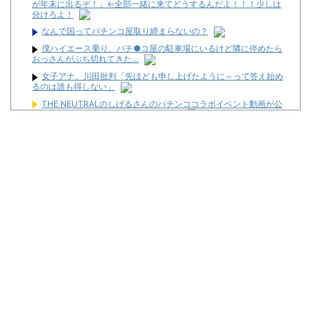
が年末に出るぞ！」←全部一緒に来てどうするんだよ！！！少しは
分けろよ！
なんで国ってパチンコ屋取り締まらないの？
僕ハイエース乗り、パチ●コ屋の駐車場にいるけど隣に停めたら
おっさんがぶち切れてきた…
女子アナ、川田批判「先ほども申し上げたように～って答え始め
るのは誰も得しない」
THE NEUTRALのしげるさんのパチンココラボイベント動画が公
開される！めっちゃ楽しそうだな！！！
鈴木紗理奈（49）「ボランティアはもちろんだが、今熊本へ旅行
に行くことも支援になる」
隣が着席して音量上げ始めた時は渾身の「マジか…」が出るよね
【画像あり】昨日の銀だこ、「88人しか買えない88円」に大行列
をなす都民コチラｗｗｗｗｗ
【10万発チャレンジ】ぶっこみファミリー ～家庭崩壊寸前がけ
っぷちSP～ 前編【必勝ガイドチャンネル】
松平健さんがアミューズグループの公式アンバサダーに就任！