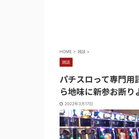
Powered by livedoor 相互RSS
HOME
>
雑談
>
雑談
パチスロって専門用
ら地味に新参お断り
2022年3月17日