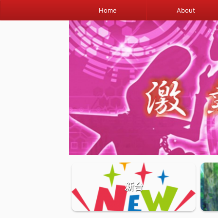
Home
About
新台