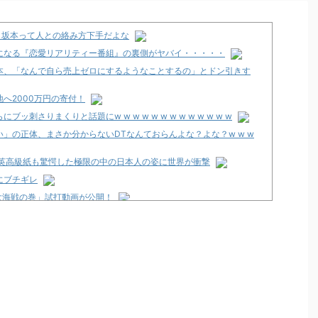
、坂本って人との絡み方下手だよな
になる『恋愛リアリティー番組』の裏側がヤバイ・・・・・
本、「なんで自ら売上ゼロにするようなことするの」とドン引きす
へ2000万円の寄付！
刺さりまくりと話題にw w w w w w w w w w w w w
」の正体、まさか分からないDTなんておらんよな？よな？w w w
 英高級紙も驚愕した極限の中の日本人の姿に世界が衝撃
にブチギレ
大海戦の巻」試打動画が公開！
ト
」スペック詳細！ATは平均740枚が82.6％ループ！
発売告知画像が公開！
12月以降！？