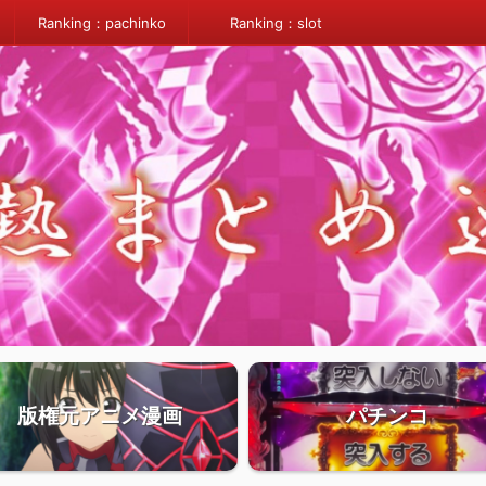
Ranking：pachinko
Ranking：slot
版権元アニメ漫画
パチンコ