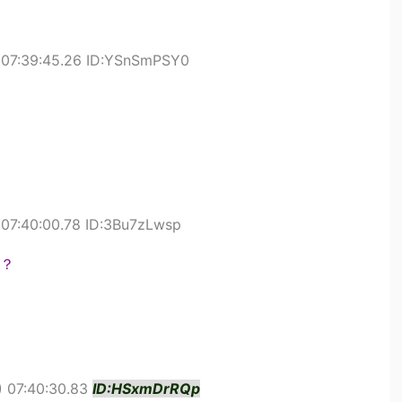
 07:39:45.26 ID:YSnSmPSY0
07:40:00.78 ID:3Bu7zLwsp
？
 07:40:30.83
ID:HSxmDrRQp