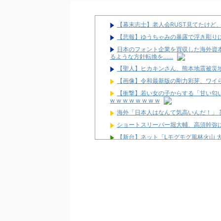
【幕末志士】老人会RUST見てたけど
【悲報】ゆうちゃみの暴露で浮き彫り
日本のフォント企業を買収した海外資
るような方針転換を……
【聖人】ヒカキンさん、熊本地震被災地
【画像】令和最新版の剛力彩芽、ワイらにブッ
【衝撃】若い女の子からする「甘い匂い
w w w w w w w w
海外「日本人はなんて気高いんだ！」
ショートスリーパー堀大輔、高須幹弥
【新台】ネット「Lモグモグ風林火山 
ワイが明日3万で勝負するべきスロッ
【新台】サンセイ「L牙狼 闇を照らす者
【新台】山佐「LゼーガペインETR」
【噂】ユニバ「Lバジリスク4」導入は