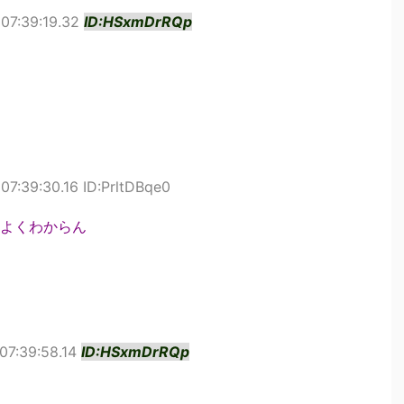
07:39:19.32
ID:HSxmDrRQp
07:39:30.16 ID:PrltDBqe0
よくわからん
07:39:58.14
ID:HSxmDrRQp