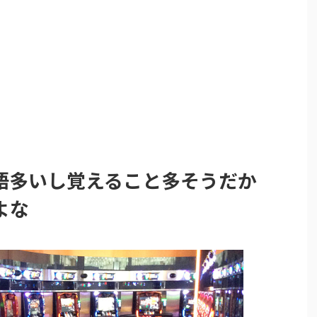
語多いし覚えること多そうだか
よな