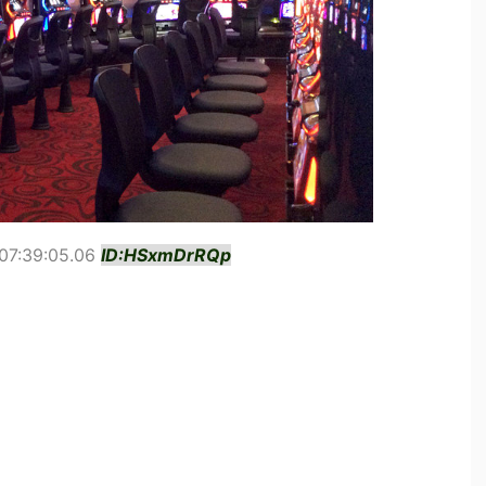
07:39:05.06
ID:HSxmDrRQp