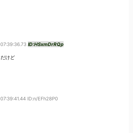
07:39:36.73
ID:HSxmDrRQp
んだけど
07:39:41.44 ID:n/EFh28P0