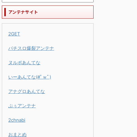
アンテナサイト
2GET
パチスロ爆裂アンテナ
ヌルポあんてな
いーあんてな(#ﾟｗﾟ)
アナグロあんてな
ぷぅアンテナ
2chnabi
おまとめ