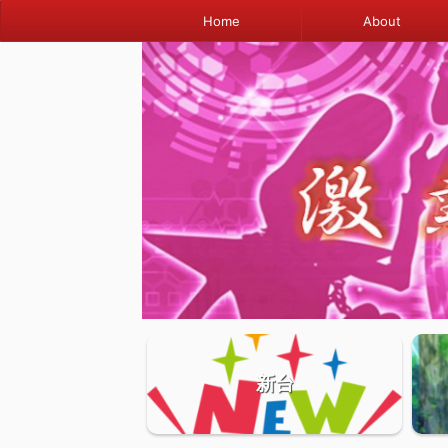
Home
About
新台