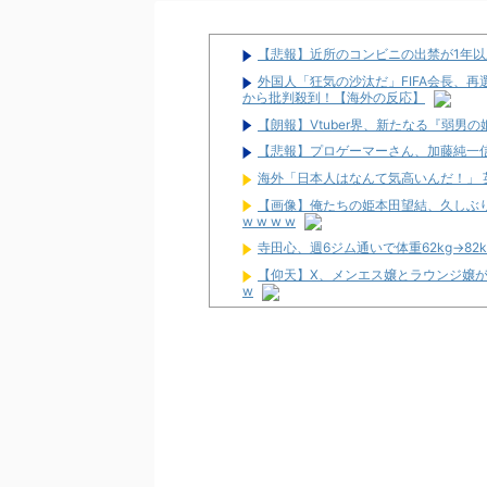
【悲報】近所のコンビニの出禁が1年
外国人「狂気の沙汰だ」FIFA会長、
から批判殺到！【海外の反応】
【朗報】Vtuber界、新たなる『弱男
【悲報】プロゲーマーさん、加藤純一信
海外「日本人はなんて気高いんだ！」
【画像】俺たちの姫本田望結、久しぶりに
w w w w
寺田心、週6ジム通いで体重62kg→82
【仰天】X、メンエス嬢とラウンジ嬢が熾
w
隣で万枚出してるやつが作業感が凄い
2026年7月に最も売れたスロットが判
スタサポやらの固定回数系っていいよ
【画像】パチンコ屋でカスみたいなお
【新台】平和「L転生王女と天才令嬢
命！