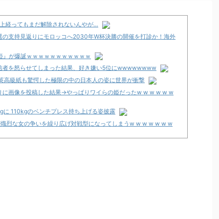
以上経ってもまだ解除されないんやが…
再選の支持見返りにモロッコへ2030年W杯決勝の開催を打診か！海外
の姫』が爆誕ｗｗｗｗｗｗｗｗｗｗｗ
者を怒らせてしまった結果、好き嫌い5位にwwwwwwww
 英高級紙も驚愕した極限の中の日本人の姿に世界が衝撃
画像を投稿した結果→やっぱりワイらの姫だったw w w w w w
kgに 110kgのベンチプレス持ち上げる姿披露
烈な女の争いを繰り広げ対戦型になってしまうw w w w w w w
のか面倒くさそうに打ってた
明！
な
菓子もらった
の魔法革命」公式の機種情報が公開！Wヒロインでボーナスループ革