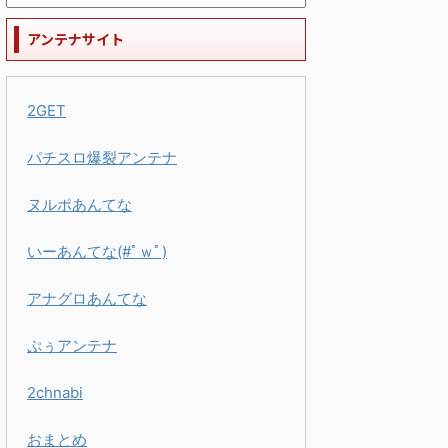
アンテナサイト
2GET
パチスロ爆裂アンテナ
ヌルポあんてな
いーあんてな(#ﾟｗﾟ)
アナグロあんてな
ぷぅアンテナ
2chnabi
おまとめ