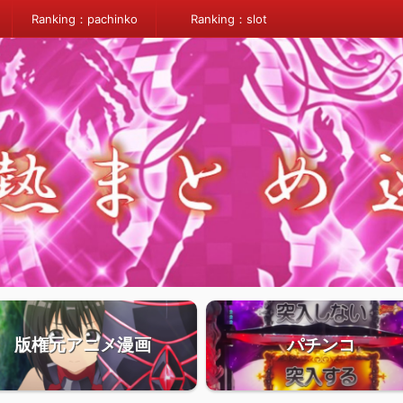
Ranking：pachinko
Ranking：slot
版権元アニメ漫画
パチンコ