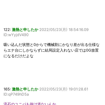
122:
激熱と申したか
2022/05/23(月) 18:54:16.09
ID:wYyjdV490
吸い込んだ状態と0からで機械割にかなり差が出る仕様な
らエナ台にしかならずに結局設定入れない店では0G放置
になるだけだよな
165:
激熱と申したか
2022/05/23(月) 19:01:28.61
ID:qP749hD5a
流石のユニバも抜け道ないんか