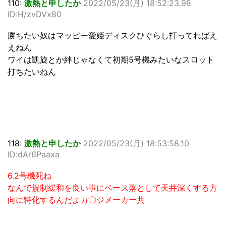
110:
激熱と申したか
2022/05/23(月) 18:52:23.98
ID:H/zvDVx80
勝ちたい奴はマッピー愛姫ディスクひぐらし打ってればえ
えねん
ワイは凱旋とか絆じゃなくて初期5号機みたいなスロット
打ちたいねん
118:
激熱と申したか
2022/05/23(月) 18:53:58.10
ID:dAr6Paaxa
6.2号機死ね
なんで規制緩和を良い事にベース落として天井深くする方
向に特化するんだよガ〇ジメーカー共