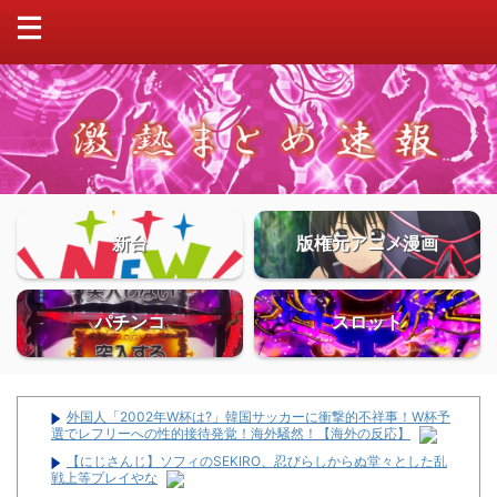
新台
版権元アニメ漫画
パチンコ
スロット
外国人「2002年W杯は?」韓国サッカーに衝撃的不祥事！W杯予
選でレフリーへの性的接待発覚！海外騒然！【海外の反応】
【にじさんじ】ソフィのSEKIRO、忍びらしからぬ堂々とした乱
戦上等プレイやな