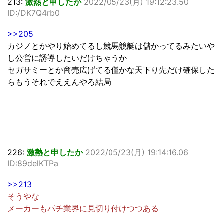
213:
激熱と申したか
2022/05/23(月) 19:12:23.50
ID:/DK7Q4rb0
>>205
カジノとかやり始めてるし競馬競艇は儲かってるみたいや
し公営に誘導したいだけちゃうか
セガサミーとか商売広げてる僅かな天下り先だけ確保した
らもうそれでええんやろ結局
226:
激熱と申したか
2022/05/23(月) 19:14:16.06
ID:89delKTPa
>>213
そうやな
メーカーもパチ業界に見切り付けつつある