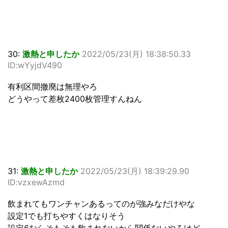
30:
激熱と申したか
2022/05/23(月) 18:38:50.33
ID:wYyjdV490
有利区間撤廃は無理やろ
どうやって差枚2400枚管理すんねん
31:
激熱と申したか
2022/05/23(月) 18:39:29.90
ID:vzxewAzmd
飲まれてもワンチャンあるってのが強みなだけやな
設定1でも打ちやすくはなりそう