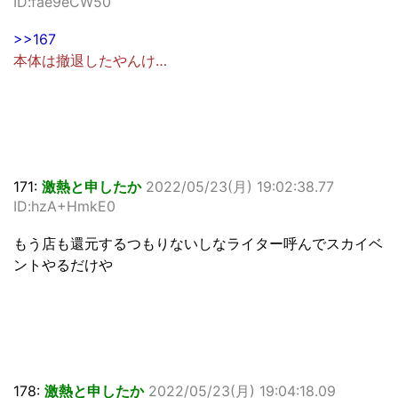
ID:fae9eCW50
>>167
本体は撤退したやんけ…
171:
激熱と申したか
2022/05/23(月) 19:02:38.77
ID:hzA+HmkE0
もう店も還元するつもりないしなライター呼んでスカイベ
ントやるだけや
178:
激熱と申したか
2022/05/23(月) 19:04:18.09