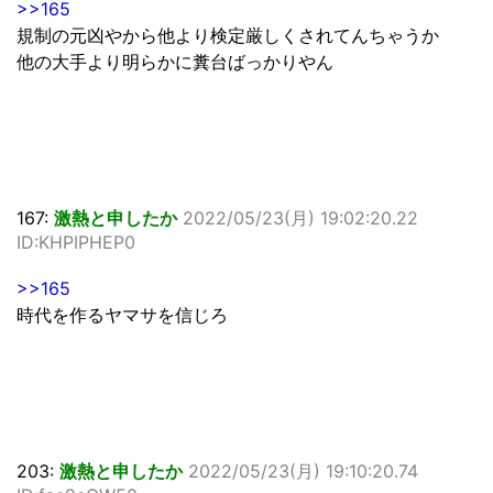
>>165
規制の元凶やから他より検定厳しくされてんちゃうか
他の大手より明らかに糞台ばっかりやん
167:
激熱と申したか
2022/05/23(月) 19:02:20.22
ID:KHPIPHEP0
>>165
時代を作るヤマサを信じろ
203:
激熱と申したか
2022/05/23(月) 19:10:20.74