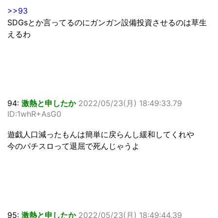
>>93
SDGsとか言ってるのにガンガン設備投資させるのは草生
えるわ
94:
激熱と申したか
2022/05/23(月) 18:49:33.79
ID:1whR+AsG0
遊戯人口減ったもんは簡単に戻らんし緩和してくれや
今のパチスロって退屈で死んじゃうよ
95:
激熱と申したか
2022/05/23(月) 18:49:44.39