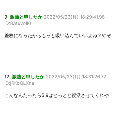
9:
激熱と申したか
2022/05/23(月) 18:29:41.98
ID:8AtuvoIl0
差枚になったからもっと吸い込んでいいよね？やぞ
12:
激熱と申したか
2022/05/23(月) 18:31:26.77
ID:jRKoQLXna
こんなんだったら5.9はとっとと復活させてくれや