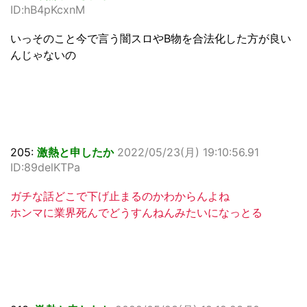
ID:hB4pKcxnM
いっそのこと今で言う闇スロやB物を合法化した方が良い
んじゃないの
205:
激熱と申したか
2022/05/23(月) 19:10:56.91
ID:89delKTPa
ガチな話どこで下げ止まるのかわからんよね
ホンマに業界死んでどうすんねんみたいになっとる