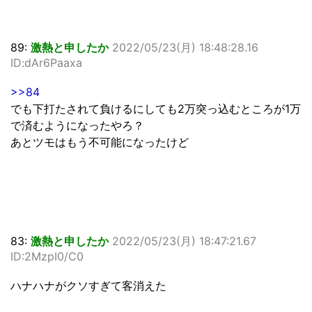
89:
激熱と申したか
2022/05/23(月) 18:48:28.16
ID:dAr6Paaxa
>>84
でも下打たされて負けるにしても2万突っ込むところが1万
で済むようになったやろ？
あとツモはもう不可能になったけど
83:
激熱と申したか
2022/05/23(月) 18:47:21.67
ID:2MzpI0/C0
ハナハナがクソすぎて客消えた