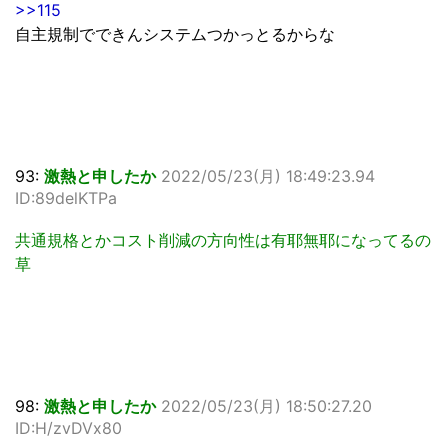
>>115
自主規制でできんシステムつかっとるからな
93:
激熱と申したか
2022/05/23(月) 18:49:23.94
ID:89delKTPa
共通規格とかコスト削減の方向性は有耶無耶になってるの
草
98:
激熱と申したか
2022/05/23(月) 18:50:27.20
ID:H/zvDVx80