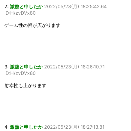
2:
激熱と申したか
2022/05/23(月) 18:25:42.64
ID:H/zvDVx80
ゲーム性の幅が広がります
3:
激熱と申したか
2022/05/23(月) 18:26:10.71
ID:H/zvDVx80
射幸性も上がります
4:
激熱と申したか
2022/05/23(月) 18:27:13.81