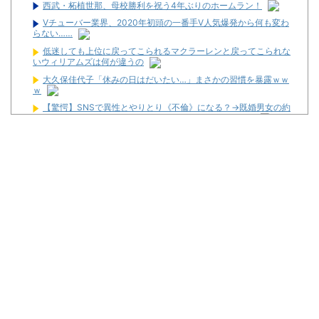
西武・柘植世那、母校勝利を祝う4年ぶりのホームラン！
Vチューバー業界、2020年初頭の一番手V人気爆発から何も変わ
らない……
低迷しても上位に戻ってこられるマクラーレンと戻ってこられな
いウィリアムズは何が違うの
大久保佳代子「休みの日はだいたい…」まさかの習慣を暴露ｗｗ
ｗ
【驚愕】SNSで異性とやりとり《不倫》になる？→既婚男女の約
7割がまさかの『こう』回答してしまうw w w w w w w w
コルトン・ハータのF1参戦の可能性が消滅したらしい
【新台】山佐「LゼーガペインETR」発売告知画像が公開！
【噂】ユニバ「Lバジリスク4」導入は12月以降！？
【噂】オーイズミ「Lアカマター」近々にも動きあり！？
【新台】三洋「L邪神ちゃんドロップキック」5ch実戦感想＆評価
まとめ！「吸い込み爆速で出玉伸びないSAO2」「AT当てても50G
以内に1/200か1/500引かないと話にならない」等
三共が「釘玉夏祭り」を渋谷で開催！期間は8月29日～9月6日ま
で！