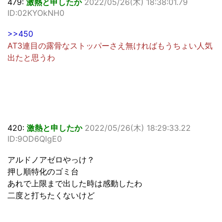
479:
激熱と申したか
2022/05/26(木) 18:38:01.79
ID:02KYOkNH0
>>450
AT3連目の露骨なストッパーさえ無ければもうちょい人気
出たと思うわ
420:
激熱と申したか
2022/05/26(木) 18:29:33.22
ID:9OD6QlgE0
アルドノアゼロやっけ？
押し順特化のゴミ台
あれで上限まで出した時は感動したわ
二度と打ちたくないけど