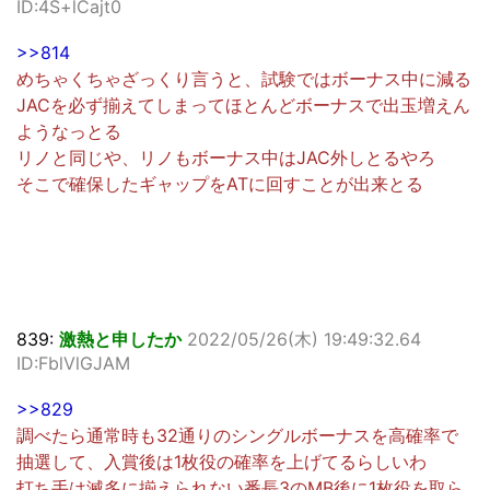
ID:4S+lCajt0
>>814
めちゃくちゃざっくり言うと、試験ではボーナス中に減る
JACを必ず揃えてしまってほとんどボーナスで出玉増えん
ようなっとる
リノと同じや、リノもボーナス中はJAC外しとるやろ
そこで確保したギャップをATに回すことが出来とる
839:
激熱と申したか
2022/05/26(木) 19:49:32.64
ID:FblVlGJAM
>>829
調べたら通常時も32通りのシングルボーナスを高確率で
抽選して、入賞後は1枚役の確率を上げてるらしいわ
打ち手は滅多に揃えられない番長3のMB後に1枚役を取ら