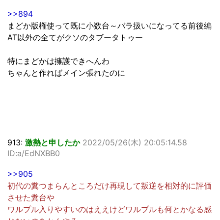
>>894
まどか版権使って既に小数台～バラ扱いになってる前後編
AT以外の全てがクソのタブータトゥー
特にまどかは擁護できへんわ
ちゃんと作ればメイン張れたのに
913:
激熱と申したか
2022/05/26(木) 20:05:14.58
ID:a/EdNXBB0
>>905
初代の糞つまらんところだけ再現して叛逆を相対的に評価
させた糞台や
ワルプル入りやすいのはええけどワルプルも何とかなる感