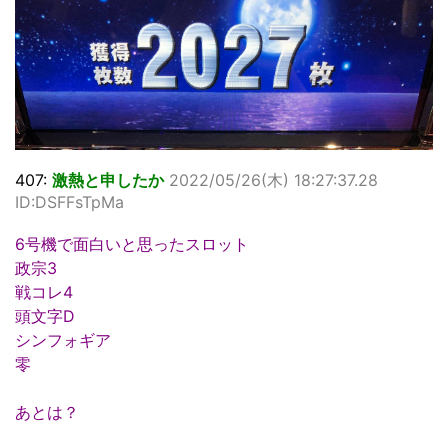
407:
激熱と申したか
2022/05/26(木) 18:27:37.28
ID:DSFFsTpMa
6号機で面白いと思ったスロット
政宗3
戦コレ4
頭文字D
シンフォギア
零
あとは？