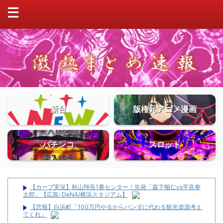
新台
版権元アニメ漫画
パチンコ
スロット
【カープ実況】秋山翔吾1番センター！先発「森下暢仁vs平良拳
太郎」【広島-DeNA/横浜スタジアム】
【悲報】白浜町「100万円やるからパンダに代わる観光資源考え
てくれ」