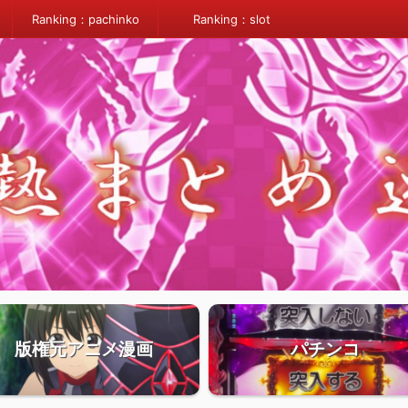
Ranking：pachinko
Ranking：slot
版権元アニメ漫画
パチンコ