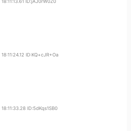
18:11:13.61 ID:jAJ0rW0Z0
18:11:24.12 ID:KQ+cJR+Oa
18:11:33.28 ID:5dKqs1SB0