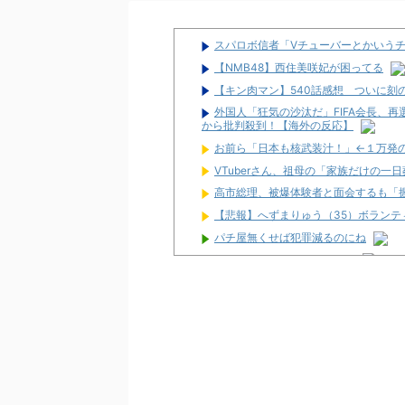
スパロボ信者「Vチューバーとかいう
【NMB48】西住美咲妃が困ってる
【キン肉マン】540話感想 ついに刻
外国人「狂気の沙汰だ」FIFA会長、
から批判殺到！【海外の反応】
お前ら「日本も核武装汁！」←１万発
VTuberさん、祖母の「家族だけの一
高市総理、被爆体験者と面会するも「
【悲報】へずまりゅう（35）ボラン
パチ屋無くせば犯罪減るのにね
初めて打ったスロットなに？
ワイ生活保護、2スロを打つ金すら無
隣で万枚出してるやつが作業感が凄い
2026年7月に最も売れたスロットが判