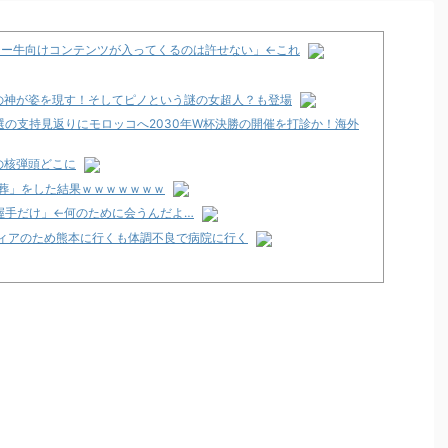
チー牛向けコンテンツが入ってくるのは許せない」←これ
の神が姿を現す！そしてピノという謎の女超人？も登場
再選の支持見返りにモロッコへ2030年W杯決勝の開催を打診か！海外
の核弾頭どこに
日葬」をした結果ｗｗｗｗｗｗｗ
握手だけ」←何のために会うんだよ…
ティアのため熊本に行くも体調不良で病院に行く
くて咽び泣く
のか面倒くさそうに打ってた
明！