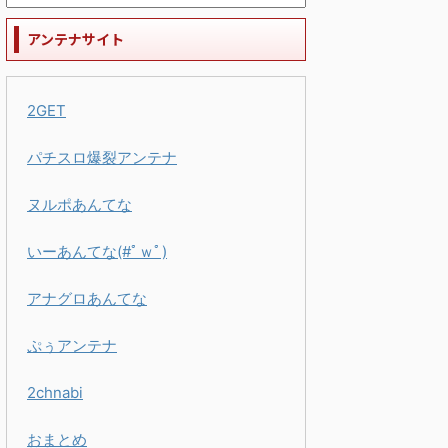
アンテナサイト
2GET
パチスロ爆裂アンテナ
ヌルポあんてな
いーあんてな(#ﾟｗﾟ)
アナグロあんてな
ぷぅアンテナ
2chnabi
おまとめ