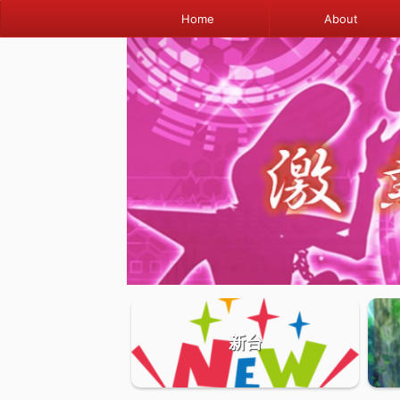
Home
About
新台