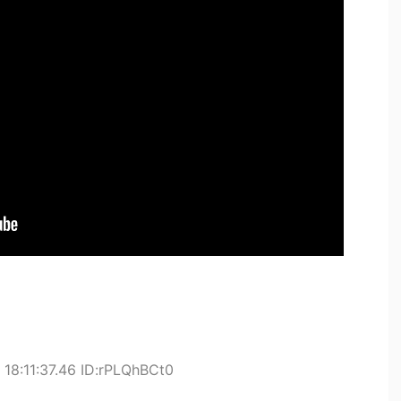
18:11:37.46 ID:rPLQhBCt0