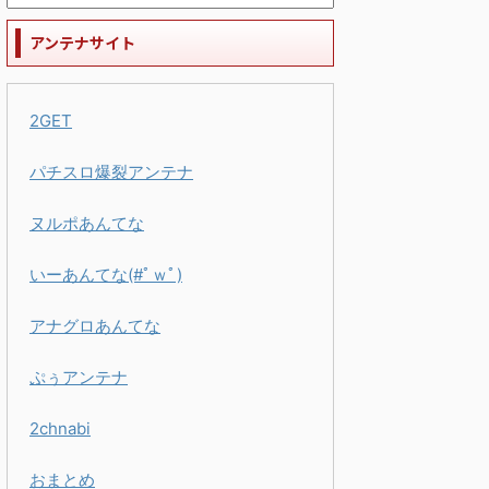
アンテナサイト
2GET
パチスロ爆裂アンテナ
ヌルポあんてな
いーあんてな(#ﾟｗﾟ)
アナグロあんてな
ぷぅアンテナ
2chnabi
おまとめ