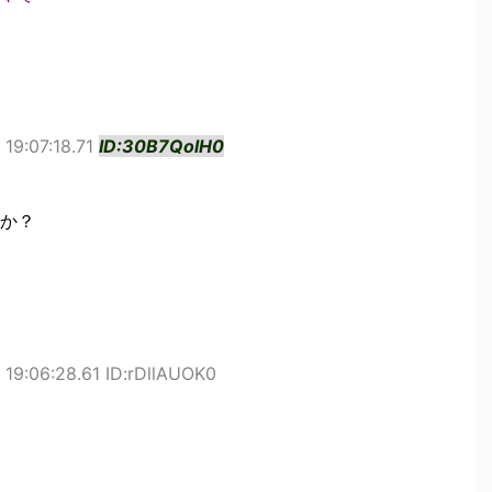
19:07:18.71
ID:30B7QolH0
か？
19:06:28.61 ID:rDllAUOK0