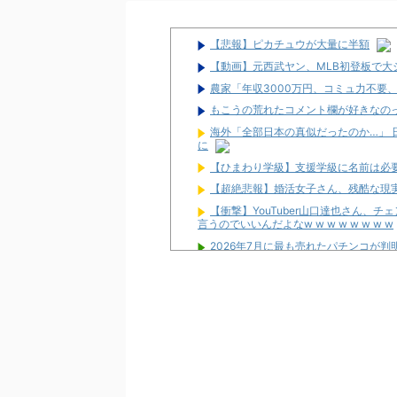
【悲報】ピカチュウが大量に半額
【動画】元西武ヤン、MLB初登板で大
農家「年収3000万円、コミュ力不要
もこうの荒れたコメント欄が好きなの
海外「全部日本の真似だったのか…」 
に
【ひまわり学級】支援学級に名前は必
【超絶悲報】婚活女子さん、残酷な現
【衝撃】YouTuber山口達也さん、
言うのでいいんだよなw w w w w w w w
2026年7月に最も売れたパチンコが判
さいたま市北区の「ガーデン大宮北」が
お前らに豊丸を名残惜しむ資格なんて
【新台】ニューギン「eワンパンマン2 
たり有！
【噂】スロット「北斗の拳」シリーズ