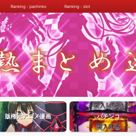
Ranking：pachinko
Ranking：slot
版権元アニメ漫画
パチンコ