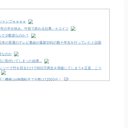
ジャンプｗｗｗｗ
、年の半分休み、午前で終わる仕事」←コイツ
って少数派なのか？
日本の普通のテレビ番組が最新SNSの数十年先を行っていたと話題
要なのか
実に気付いてしまった結果…
チェンソーで竹を切るだけで600万再生を突破してしまう←正直、こう
明！機種はe無職転生で台数は12500台！
8月16日で閉店
ない、お前らが打たなかったせいで豊丸はパチンコ事業をやめた。
甘デジVer.」スペック情報！デカヘソ搭載でRUSH中は5000個大当
最新作が年明け以降に登場か！？