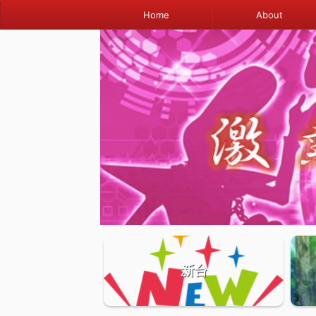
Home
About
新台