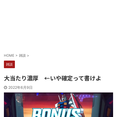
Powered by livedoor 相互RSS
HOME
>
雑談
>
雑談
大当たり濃厚 ←いや確定って書けよ
2022年6月9日