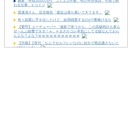
農家「年収3000万円、コミュ力不要、年の半分休み、午前で終
わる仕事」←コイツ
渡邊渚さん、近況報告「最近は落ち着いてきてます」
色々副業に手を出したけど、結局残業するのが1番稼げるな
【驚愕】ユーチューバー「撮影で使うから、この高級時計も車も
ぜ～んぶ経費でタダ！ｗ」←まさかコレ本気にしてる奴なんておら
んよな？よな？w w w w w w w w w w w
【悲報】Z世代「なんでセルフレジなのに自分で商品通さないと
いけないんだ」
2026年7月に最も売れたパチンコが判明！機種はe無職転生で台
数は12500台！
さいたま市北区の「ガーデン大宮北」が8月16日で閉店
お前らに豊丸を名残惜しむ資格なんてない、お前らが打たなかっ
たせいで豊丸はパチンコ事業をやめた。
【新台】ニューギン「eワンパンマン2 甘デジVer.」スペック情
報！デカヘソ搭載でRUSH中は5000個大当たり有！
【噂】スロット「北斗の拳」シリーズ最新作が年明け以降に登場
か！？