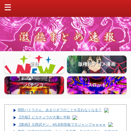
新台
版権元アニメ漫画
パチンコ
スロット
周防パトラさん、あまりオフのことを言わなくなる？
【悲報】ピカチュウが大量に半額
【動画】元西武ヤン、MLB初登板で大ジャンプｗｗｗｗ