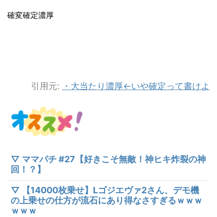
確変確定濃厚
引用元:
・大当たり濃厚←いや確定って書けよ
▽ ママパチ #27【好きこそ無敵！神ヒキ炸裂の神
回！？】
▽ 【14000枚乗せ】Lゴジエヴァ2さん、デモ機
の上乗せの仕方が流石にあり得なさすぎるｗｗｗ
ｗｗｗ