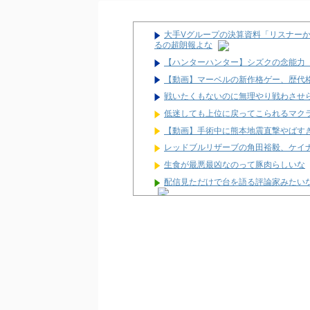
大手Vグループの決算資料「リスナー
るの超朗報よな
【ハンターハンター】シズクの念能力
【動画】マーベルの新作格ゲー、歴代格
戦いたくもないのに無理やり戦わさせ
低迷しても上位に戻ってこられるマク
【動画】手術中に熊本地震直撃やばす
レッドブルリザーブの角田裕毅、ケイ
生食が最悪最凶なのって豚肉らしいな
配信見ただけで台を語る評論家みたい
マルハンが令和8年熊本地震の被災者
兵庫県姫路市の「LEON」が8月16日
パチ屋の抽選始まるんだけど一応行っ
【噂】サミー「e推しの子」導入は202