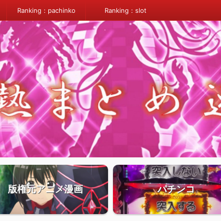
Ranking：pachinko
Ranking：slot
版権元アニメ漫画
パチンコ