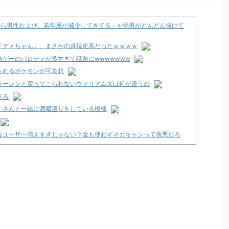
から男性および、若年層が減少してきてる」←弱男がどんどん抜けて
「デメちゃん」、まさかの具現化系だったｗｗｗｗ
ゲーのパロディが多すぎて話題にwwwwwww
られるポケモンが可哀想
ラーレンと戻ってこられないウィリアムズは何が違うの
ぎる
ナさんと一緒に酒蔵巡りをしている模様
なユーザー増えすぎじゃない？金も使わずネガキャンって害悪だろ
支援のために募玉・募メダルによる寄付活動をスタート！
で閉店へ
た方がいいんか？
7年以降か！？