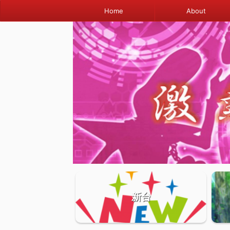
Home
About
新台