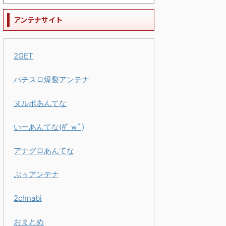
アンテナサイト
2GET
パチスロ爆裂アンテナ
ヌルポあんてな
いーあんてな(#ﾟｗﾟ)
アナグロあんてな
ぷぅアンテナ
2chnabi
おまとめ