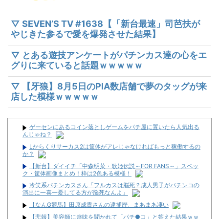
▽ SEVEN’S TV #1638【「新台最速」司芭扶が
やじきた参るで愛を爆発させた結果】
▽ とある遊技アンケートがパチンカス達の心をエ
グりに来ていると話題ｗｗｗｗｗ
▽ 【牙狼】8月5日のPIA数店舗で夢のタッグが来
店した模様ｗｗｗｗｗ
ゲーセンにあるコイン落としゲームをパチ屋に置いたら人気出る
んじゃね？
Lからくりサーカス2は筐体がアレじゃなければもっと稼働するの
か？
【新台】ダイイチ「中森明菜・歌姫伝説～FOR FANS～」スペッ
ク・筐体画像まとめ！枠は2色ある模様！
冷笑系パチンカスさん「フルカスは脳死？成人男子がパチンコの
演出に一喜一憂してる方が脳死なんよ」
【なんG競馬】田原成貴さんの逮捕歴、まあまあ凄い
【悲報】美容師に趣味を聞かれて「パチ●コ」と答えた結果ｗｗ