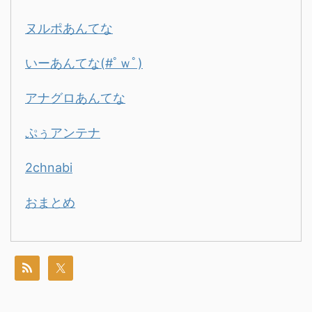
ヌルポあんてな
いーあんてな(#ﾟｗﾟ)
アナグロあんてな
ぷぅアンテナ
2chnabi
おまとめ