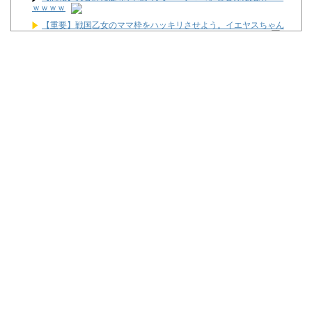
ｗｗｗｗ
【重要】戦国乙女のママ枠をハッキリさせよう。イエヤスちゃん
やヒデヨシちゃんはママなのか。ノブ様はママではないのかを
偽警察官「お前を家宅捜索する！自宅に現金があると逮捕される
ぞ！」→4億千万円騙し取られる
【悲報】82歳無職さん、パチンコ代欲しさに白タク行為→高校生
を乗せるも値切られた挙句警察に相談されて逮捕
【実戦報告】Lストリートファイター6の評判まとめ！ヤレる感が
微妙！？もう稼働貢献週の予想をするユーザーも！？
【実戦報告】Lストリートファイター6の評判まとめ！ヤレる感が
微妙！？もう稼働貢献週の予想をするユーザーも！？
ユニバが「次回」予告を公開！バジがくるのか！？
Powered by livedoor 相互RSS