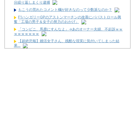
分繰り返しまくり逮捕
もこうの荒れたコメント欄が好きなのって少数派なのか？
F1ハンガリーGPのアストンマーチンの改善にパパストロール興
奮「工場の男子＆女子の努力のおかげ」
「コンビニ、馬鹿にすんなよ」→あのオーナー夫婦、不起訴ｗｗ
ｗｗｗｗｗｗｗ
【超絶悲報】婚活女子さん、残酷な現実に気付いてしまった結
果…
【画像】宇垣美里「学生時代は全然モテなかったです」←これほ
んまかぁ？w w w w w w w w
ユニバが「次回」予告を公開！バジがくるのか！？
東京都府中市の「ニューアサヒ府中四谷店」が8月16日で閉店へ
【新台】ダイイチ「中森明菜・歌姫伝説～FOR FANS～」スペッ
ク・筐体画像まとめ！枠は2色ある模様！
邪神ちゃん作者「打たなきゃ良かった・・・」
2026年7月に最も売れたパチンコが判明！機種はe無職転生で台
数は12500台！