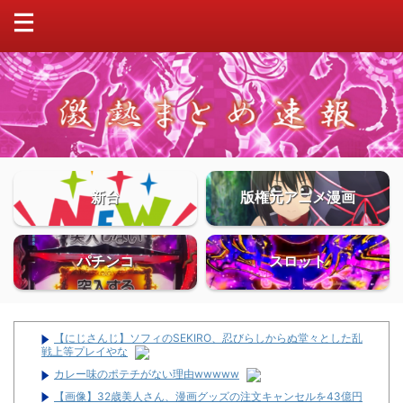
新台
版権元アニメ漫画
パチンコ
スロット
【にじさんじ】ソフィのSEKIRO、忍びらしからぬ堂々とした乱
戦上等プレイやな
カレー味のポテチがない理由wwwww
【画像】32歳美人さん、漫画グッズの注文キャンセルを43億円