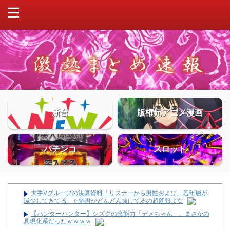
新台
版権元アニメ漫画
パチンコ
スロット
大手Vグループの決算資料「リスナーから男性および、若年層が
減少してきてる」←弱男がどんどん抜けてるの超朗報よな
【ハンターハンター】シズクの念能力「デメちゃん」、まさかの
具現化系だったｗｗｗｗ