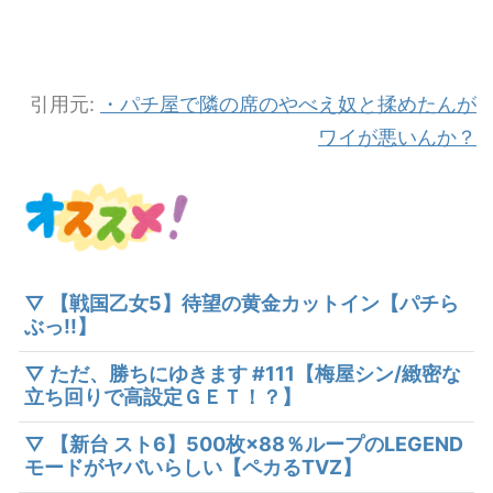
引用元:
・パチ屋で隣の席のやべえ奴と揉めたんが
ワイが悪いんか？
▽ 【戦国乙女5】待望の黄金カットイン【パチら
ぶっ!!】
▽ ただ、勝ちにゆきます #111【梅屋シン/緻密な
立ち回りで高設定ＧＥＴ！？】
▽ 【新台 スト6】500枚×88％ループのLEGEND
モードがヤバいらしい【ペカるTVZ】