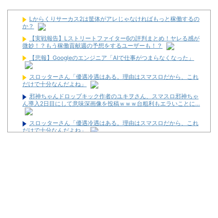
Lからくりサーカス2は筐体がアレじゃなければもっと稼働するの
か？
【実戦報告】Lストリートファイター6の評判まとめ！ヤレる感が
微妙！？もう稼働貢献週の予想をするユーザーも！？
【悲報】Googleのエンジニア「AIで仕事がつまらなくなった」
スロッターさん「優遇冷遇はある。理由はスマスロだから、これ
だけで十分なんだよね」
邪神ちゃんドロップキック作者のユキヲさん、スマスロ邪神ちゃ
ん導入2日目にして意味深画像を投稿ｗｗｗ台粗利もエラいことに…
スロッターさん「優遇冷遇はある。理由はスマスロだから、これ
だけで十分なんだよね」
ジャグラーやってる奴ってヤバいの多すぎじゃね？？？
最新パチンコ 稼働貢献1週で終わるwwwww
【悲報】パチ●コの本場、名古屋のスロットハイエナがマジのガ
チでやばいwwwwwwwwwww
【悲報】美容師に趣味を聞かれて「パチ●コ」と答えた結果ｗｗ
ｗｗｗｗ
米競馬界に激震、全6戦の新3歳王者決定シリーズ創設 プリーク
ネスS排除で伝統の3冠が事実上の解体へ