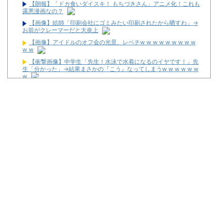
【朗報】「ドカ食いダイスキ！ もちづきさん」アニメ化！これも
露悪漫画なの？
【画像】絵師「印刷会社にゴミみたい印刷されたから晒すわ」→
お前がクレーマーだと大炎上
【画像】アイドルのオフ会の光景、レベチw w w w w w w w w
w w
【衝撃画像】中学生「先生！水泳で水着になるのイヤです！」先
生「分かった」→結果まさかの『こう』なってしまうw w w w w w
w
【緊急】お笑いジャングルポケット斉藤慎二被告に懲役7年の求
刑←これ…
【画像】令和最新版のあのちゃん、可愛過ぎてワイらにブッ刺さ
りまくりw w w w w w
最新パチンコ 稼働貢献1週で終わるwwwww
【噂】サミー「eシャングリラ・フロンティア」導入は12月以
降！？
パチンコ台欲しさに白タク行為をした82歳の無職の男を逮捕
ユニバが「次回」予告を公開！バジがくるのか！？
東京都府中市の「ニューアサヒ府中四谷店」が8月16日で閉店へ