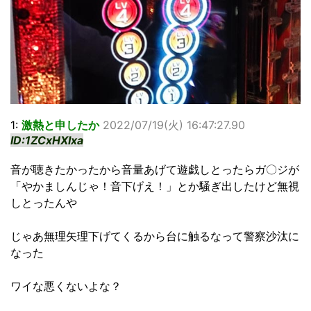
1:
激熱と申したか
2022/07/19(火) 16:47:27.90
ID:1ZCxHXIxa
音が聴きたかったから音量あげて遊戯しとったらガ〇ジが
「やかましんじゃ！音下げえ！」とか騒ぎ出したけど無視
しとったんや
じゃあ無理矢理下げてくるから台に触るなって警察沙汰に
なった
ワイな悪くないよな？