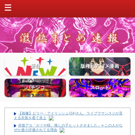
新台
版権元アニメ漫画
パチンコ
スロット
【画像】ビリー・アイリッシュ(24)さん、ライブでマンスジが見
える衣装を着て炎上
赤坂アカ「かぐや様、推しの子ヒットさせました」←この人がな
ぜか過小評価されてる理由