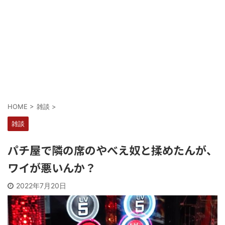
Powered by livedoor 相互RSS
HOME
>
雑談
>
雑談
パチ屋で隣の席のやべえ奴と揉めたんが、
ワイが悪いんか？
2022年7月20日