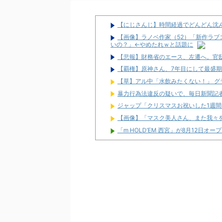
【にじさんじ】時間経過でどんどん沈んで
【画像】ラノベ作家（52）「新作ラブ
いの？」←やめたれｗと話題に
【悲報】財務省のエース、左遷へ。官
【覇権】原神さん、7年目にして最盛
【草】アル中「水飲みたくない！」 グ
暴力行為法違反の疑いで、毎日新聞記
ジャップ「クリスマスお祝いした1週
【画像】「マスク美人さん、また我々を欺
「m HOLD’EM 西宮」が8月12日オー
【噂】とある歌が多い作品の遊技機が
宮崎県日南市に「モナコパレス888日
【新台】三共「P羽根BASTARD!!
が出ましたね」「ポチーズ的な楽しさで
【新台】ニューギン「eワンパンマン2 