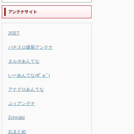
アンテナサイト
2GET
パチスロ爆裂アンテナ
ヌルポあんてな
いーあんてな(#ﾟｗﾟ)
アナグロあんてな
ぷぅアンテナ
2chnabi
おまとめ