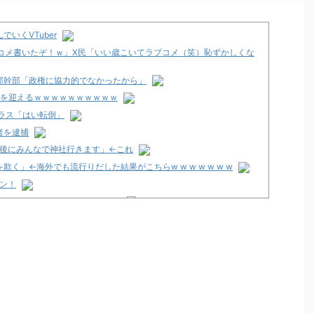
いくVTuber
コメ書いたぞ！ｗ」X民「いい歳こいてラブコメ（笑）恥ずかしくな
邸幹部「政権に協力的でなかったから」
期を迎えるｗｗｗｗｗｗｗｗｗｗ
ラス「はい転倒」
者を逮捕
間後にみんなで神社行きます」←これ
く」←海外でも流行りだした結果がこちらw w w w w w w
プン！
従来とは別メーカーで開発中！？
南店」が8月8日グランドオープン！
-暗黒の破壊神-」スペック・試打動画公開後の反応まとめ！「楽しみな台
期待しかない」等
甘デジVer.」キービジュアルが公開！