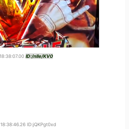
18:38:07.00
ID:/nIIe/KV0
18:38:46.26 ID:jQKPgt0xd