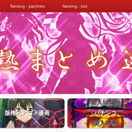
Ranking：pachinko
Ranking：slot
版権元アニメ漫画
パチンコ