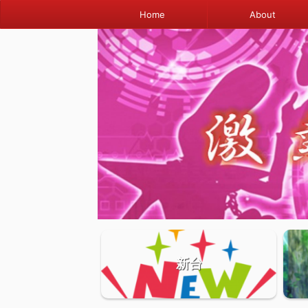
Home
About
新台