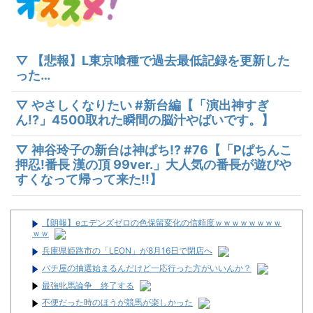
▽ 【悲報】L東京喰種で過去最低記録を更新した
った…
▽ やさしくなりたい #新台編【「演出神すぎ
ん!?」4500取れた瞬間の脳汁やばいです。】
▽ 神谷玲子の新台は神ぱち!? #76【「Pぱちんこ
押忍!番長 漢の頂 99ver.」大人気の番長が遊びや
すくなって帰って来た!!】
【朗報】eエデンズゼロの色保留変化の信頼度ｗｗｗｗｗｗｗｗ
ｗｗ
兵庫県姫路市の「LEON」が8月16日で閉店へ
パチ屋の抽選始まるんだけど一応行った方がいいんか？
最強牝馬論争 終了する
不便だった時のほうが競馬が楽しかった