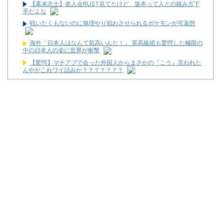
【幕末志士】老人会RUST見てたけど、坂本って人との絡み方下
手だよな
戦いたくもないのに無理やり戦わさせられるポケモンが可哀想
海外「日本人はなんて気高いんだ！」 英高級紙も驚愕した極限の
中の日本人の姿に世界が衝撃
【驚愕】マチアプで会った外国人からまさかの『こう』言われた
んやがこれワイ詰みか？？？？？？？
【衝撃】クロちゃん、とち狂ったツイートをする←コレ言うほど
おかしいか？？？？？？
キャデラックF1、致命的なブレーキ問題の原因が明らかになるも
解決には至っておらずめども立たず
マルハンが令和8年熊本地震の被災者支援のために募玉・募メダ
ルによる寄付活動をスタート！
兵庫県姫路市の「LEON」が8月16日で閉店へ
パチ屋の抽選始まるんだけど一応行った方がいいんか？
【噂】サミー「e推しの子」導入は2027年以降か！？
【新台】ネット「Lモグモグ風林火山 大海戦の巻」試打動画が公
開！