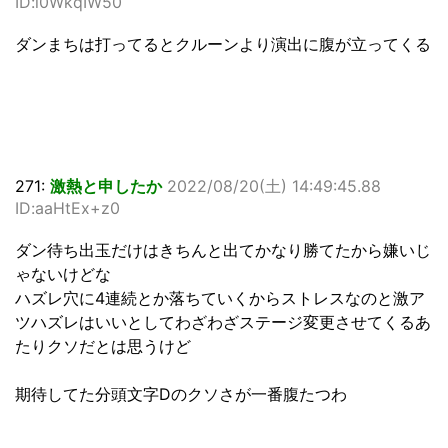
ID:i0WkqIW50
ダンまちは打ってるとクルーンより演出に腹が立ってくる
271:
激熱と申したか
2022/08/20(土) 14:49:45.88
ID:aaHtEx+z0
ダン待ち出玉だけはきちんと出てかなり勝てたから嫌いじ
ゃないけどな
ハズレ穴に4連続とか落ちていくからストレスなのと激ア
ツハズレはいいとしてわざわざステージ変更させてくるあ
たりクソだとは思うけど
期待してた分頭文字Dのクソさが一番腹たつわ