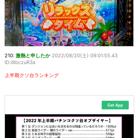
210:
激熱と申したか
2022/08/20(土) 09:01:55.43
ID:i8bczuR3a
上半期クソ台ランキング