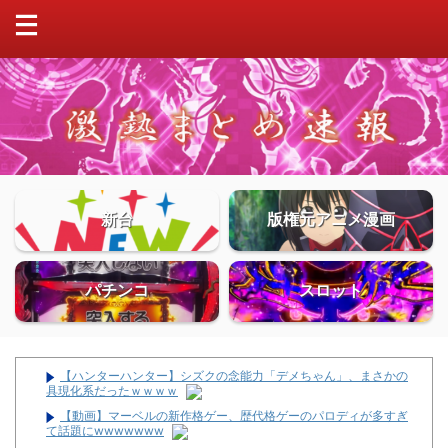
新台
版権元アニメ漫画
パチンコ
スロット
【ハンターハンター】シズクの念能力「デメちゃん」、まさかの
具現化系だったｗｗｗｗ
【動画】マーベルの新作格ゲー、歴代格ゲーのパロディが多すぎ
て話題にwwwwwww