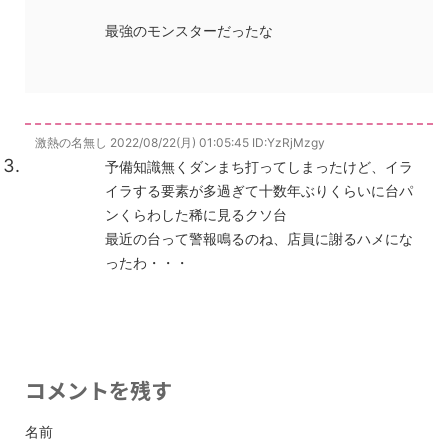
最強のモンスターだったな
激熱の名無し
2022/08/22(月) 01:05:45
ID:YzRjMzgy
予備知識無くダンまち打ってしまったけど、イラ
イラする要素が多過ぎて十数年ぶりくらいに台パ
ンくらわした稀に見るクソ台
最近の台って警報鳴るのね、店員に謝るハメにな
ったわ・・・
コメントを残す
名前