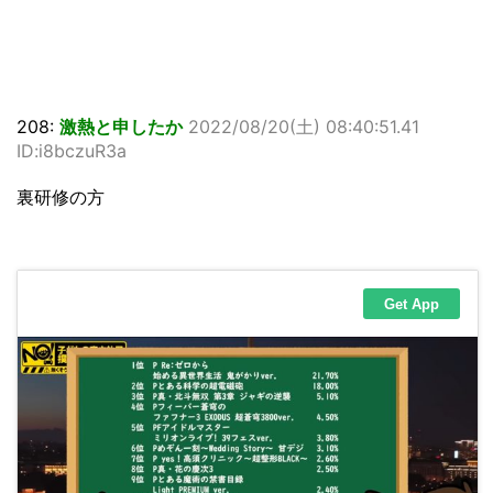
208:
激熱と申したか
2022/08/20(土) 08:40:51.41
ID:i8bczuR3a
裏研修の方