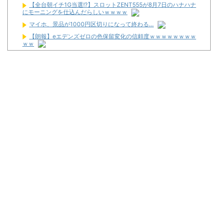
【全台朝イチ1G当選!?】スロットZENT555が8月7日のハナハナ
にモーニングを仕込んだらしいｗｗｗｗ
マイホ、景品が1000円区切りになって終わる…
【朗報】eエデンズゼロの色保留変化の信頼度ｗｗｗｗｗｗｗｗ
ｗｗ
デカヘソ喰種でLT入ると周りからの「駆け抜けろ！」思念が凄ま
じいんだが
LバジリスクⅣ XBが検定通過！！バジリスクナンバリングタイト
ルが来るぞ～～！！！！
【悲報】体調不良で休んでパチ●コ屋に通ってたら数十日単位の
証拠写真撮られて会社クビになった
マルハンが令和8年熊本地震の被災者支援のために募玉・募メダ
ルによる寄付活動をスタート！
Powered by livedoor 相互RSS