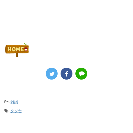
-
雑談
-
クソ台