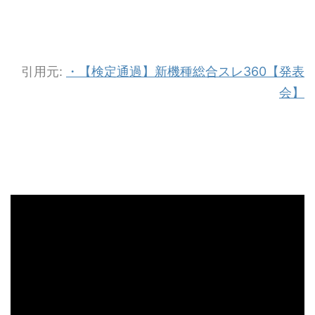
引用元:
・【検定通過】新機種総合スレ360【発表
会】