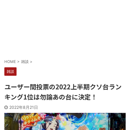
Powered by livedoor 相互RSS
HOME
>
雑談
>
雑談
ユーザー間投票の2022上半期クソ台ラン
キング1位は勿論あの台に決定！
2022年8月21日